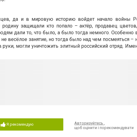
нцев, да и в мировую историю войдет начало войны Р
у родину защищали кто попало – актёр, продавец цветов
дям дали то, что было, а было тогда немного. Особенно 
не весёлое занятие, но тогда было над чем посмеяться – 
в руки, могли уничтожить элитный российский отряд. Име
Авторизуйтесь
,
Я рекомендую
щоб оцінити і порекомендувати