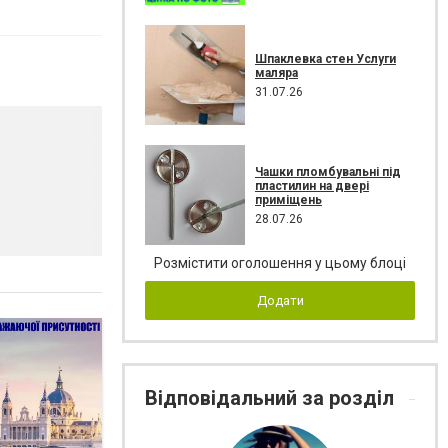
Шпаклевка стен Услуги
маляра
31.07.26
Чашки пломбувальні під
пластилин на двері
приміщень
28.07.26
Розмістити оголошення у цьому блоці
Додати
Відповідальний за розділ