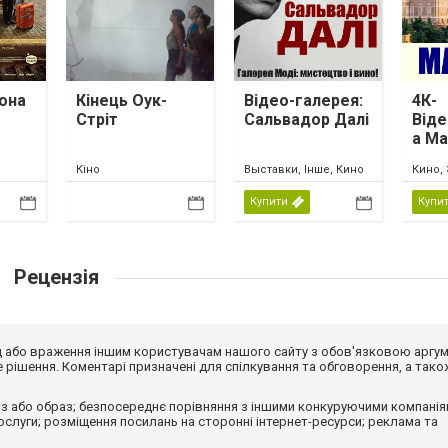
она
Кінець Оук-
Відео-галерея:
4К-
Стріт
Сальвадор Далі
Віде
а М
Кіно
Выставки, Інше, Кино
Кино, 
Купити
Купи
Рецензія
від або враження іншим користувачам нашого сайту з обов'язковою аргу
рішення. Коментарі призначені для спілкування та обговорення, а тако
з або образ; безпосереднє порівняння з іншими конкуруючими компанія
 послуги; розміщення посилань на сторонні інтернет-ресурси; реклама та