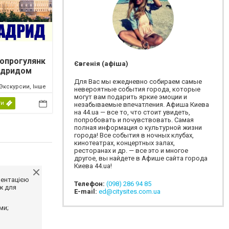
опрогулянк
Євгенія (афіша)
адридом
Для Вас мы ежедневно собираем самые
Экскурсии, Інше
невероятные события города, которые
могут вам подарить яркие эмоции и
ти
незабываемые впечатления. Афиша Киева
на 44.ua — все то, что стоит увидеть,
попробовать и почувствовать. Самая
полная информация о культурной жизни
города! Все события в ночных клубах,
кинотеатрах, концертных залах,
ресторанах и др. — все это и многое
другое, вы найдете в Афише сайта города
Киева 44.ua!
ментацією
Телефон:
(098) 286 94 85
ж для
E-mail:
ed@citysites.com.ua
ми;