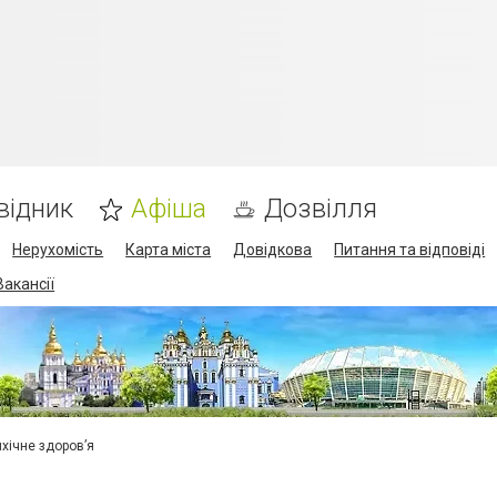
відник
Афіша
Дозвілля
Нерухомість
Карта міста
Довідкова
Питання та відповіді
Вакансії
ихічне здоров’я