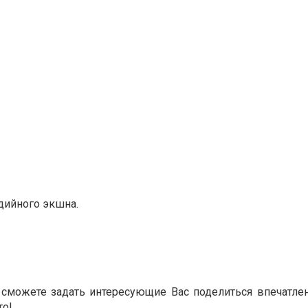
едийного экшна.
сможете задать интересующие Вас поделиться впечатлен
то!