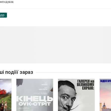
омендував
App
ші подіїї зараз