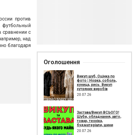
оссии против
, футбольный
в сравнении с
например, над
нно благодаря
Оголошення
Викуп шуб, Оцінка по
фото | Норка, соболь,
куница, рись. Викуп
хутряних виробів
20.07.26
Застава/Викуп ВСЬОГО!
Шуби, обладнання, авто,
товар, техніка,
будматеріали, шини
20.07.26