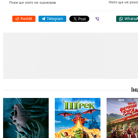
Ніхто ще не рек
Поки ще ніхто не оцінював
Reddit
Telegram
Viber
Whats
Ін