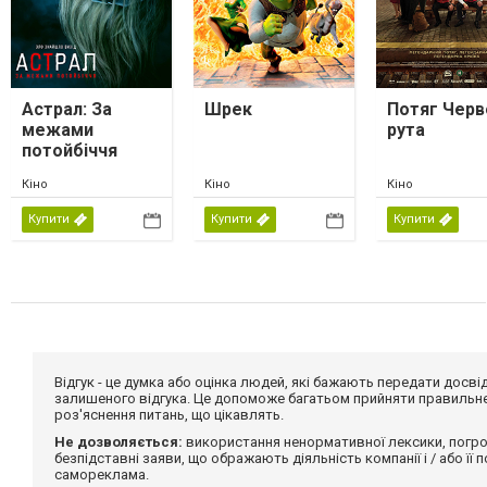
Астрал: За
Шрек
Потяг Черв
межами
рута
потойбіччя
Кіно
Кіно
Кіно
Купити
Купити
Купити
Відгук - це думка або оцінка людей, які бажають передати дос
залишеного відгука. Це допоможе багатьом прийняти правильне 
роз'яснення питань, що цікавлять.
Не дозволяється:
використання ненормативної лексики, погро
безпідставні заяви, що ображають діяльність компанії і / або її
самореклама.