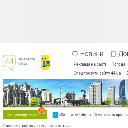
Новини
До
Реклама на сайті
Погода
Спецпроєкти сайту 44.ua
23
«
«Без страху і міфів»: 10 матеріалів про пс
Наші спецпроєкти
Головна
Афіша
Кіно
Наши котики