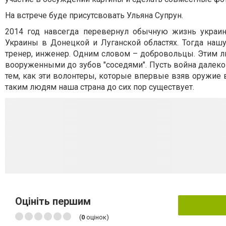
На встрече буде присутсвовать Ульяна Супрун.
2014 год навсегда перевернул обычную жизнь украи
Украины в Донецкой и Луганской областях. Тогда наш
тренер, инженер. Одним словом – добровольцы. Этим лю
вооруженными до зубов "соседями". Пусть война далеко 
тем, как эти волонтеры, которые впервые взяв оружие 
таким людям наша страна до сих пор существует.
Оцініть першим
(
0
оцінок)