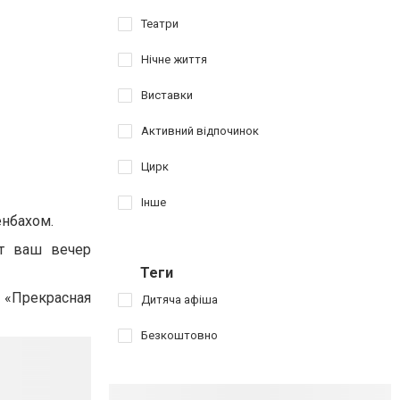
Театри
Нічне життя
Виставки
Активний відпочинок
Цирк
Інше
енбахом.
т ваш вечер
Теги
 «Прекрасная
Дитяча афіша
Безкоштовно