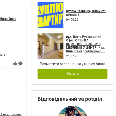
Куплю Квартира, Кількість
кімнат: 1
Михайло
04.08.26
вул. Шота Руставелі 44
Офіс, ОРЕНДА
ВІДМІННОГО ОФІСУ З
МЕБЛЯМИ У ЦЕНТРІ! - м.
Київ, Печерський райо...
ецтв
26.07.26
Розмістити оголошення у цьому блоці
Додати
Відповідальний за розділ
 центр культури і мистецтв Федерації профспілок України