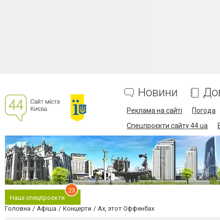
Новини
До
Реклама на сайті
Погода
Спецпроєкти сайту 44.ua
23
Наші спецпроєкти
Головна
Афіша
Концерти
Ах, этот Оффенбах