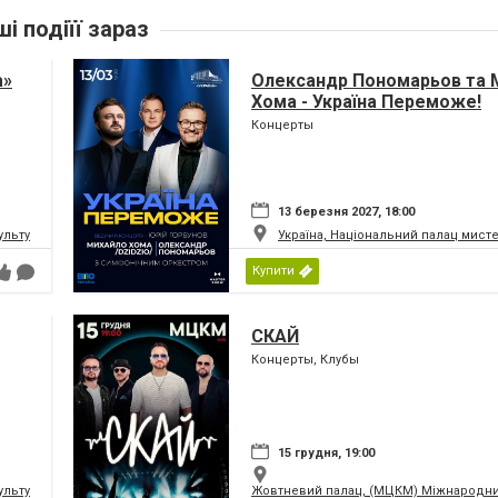
ші подіїї зараз
а»
Олександр Пономарьов та 
Хома - Україна Переможе!
Концерты
13 березня 2027, 18:00
ьтури і мистецтв Федерації профспілок України
Україна, Національний палац мист
Купити
СКАЙ
Концерты, Клубы
15 грудня, 19:00
ьтури і мистецтв Федерації профспілок України
Жовтневий палац, (МЦКМ) Міжнародний