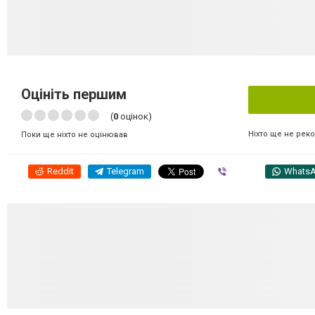
Оцініть першим
(
0
оцінок)
Ніхто ще не рек
Поки ще ніхто не оцінював
Reddit
Telegram
Viber
Whats