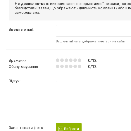
Не дозволяється:
використання ненормативної лексики, погро
безпідставні заяви, що ображають діяльність компанії і / або її
самореклама.
Введіть email:
Ваш e-mail не відображатиметься на сайті
Враження
0/12
Обслуговування
0/12
Відгук:
Завантажити фото:
Вибрати