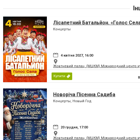
Ін
Лісапетний Батальйон. «Голос Сел
Концерты
4 квітня 2027, 16:00
Жовтневий палац, (МЦКМ) Міжнародний центр кул
Купити
Новоріча Пісенна Садиба
Концерты, Новый Год
20 грудня, 17:00
Жовтневий палац, (МЦКМ) Міжнародний центр кул