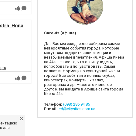
tra. Нова
Євгенія (афіша)
Для Вас мы ежедневно собираем самые
невероятные события города, которые
могут вам подарить яркие эмоции и
незабываемые впечатления. Афиша Киева
на 44.ua — все то, что стоит увидеть,
попробовать и почувствовать. Самая
ецтв
полная информация о культурной жизни
города! Все события в ночных клубах,
кинотеатрах, концертных залах,
ресторанах и др. — все это и многое
другое, вы найдете в Афише сайта города
Киева 44.ua!
Телефон:
(098) 286 94 85
E-mail:
ed@citysites.com.ua
ментацією
ж для