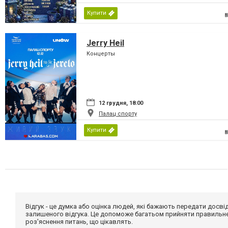
Купити
Jerry Heil
Концерты
12 грудня, 18:00
Палац спорту
Купити
Відгук - це думка або оцінка людей, які бажають передати дос
залишеного відгука. Це допоможе багатьом прийняти правильне 
роз'яснення питань, що цікавлять.