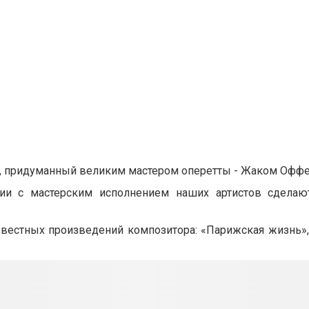
р, придуманный великим мастером оперетты - Жаком Офф
ии с мастерским исполнением наших артистов сделаю
звестных произведений композитора: «Парижская жизнь»,