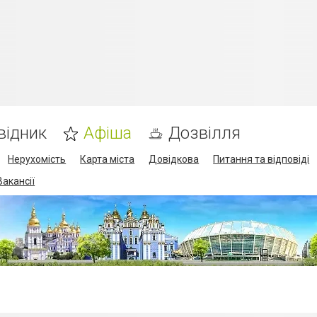
відник
Афіша
Дозвілля
Нерухомість
Карта міста
Довідкова
Питання та відповіді
Вакансії