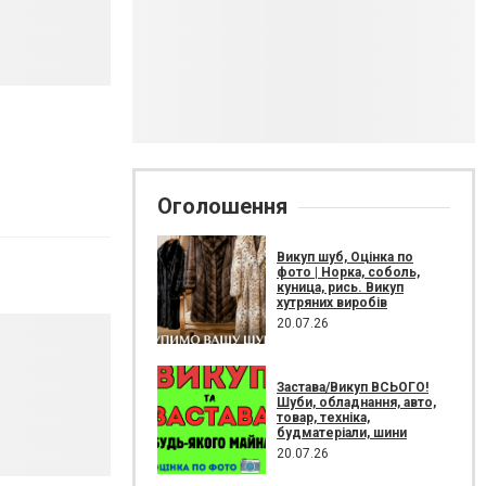
Оголошення
Викуп шуб, Оцінка по
фото | Норка, соболь,
куница, рись. Викуп
хутряних виробів
20.07.26
Застава/Викуп ВСЬОГО!
Шуби, обладнання, авто,
товар, техніка,
будматеріали, шини
20.07.26