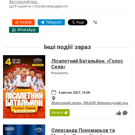
Авторизуйтесь
,
щоб оцінити і порекомендувати
Reddit
Telegram
Viber
WhatsApp
Інші подіїї зараз
Лісапетний Батальйон. «Голос
Села»
Концерты
4 квітня 2027, 16:00
Жовтневий палац, (МЦКМ) Міжнародний центр кул
Купити
Олександр Пономарьов та