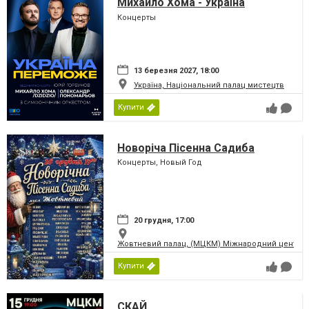
Михайло Хома - Україна
Переможе!
Концерты
13 березня 2027, 18:00
Україна, Національний палац мистецтв
Купити
Новоріча Пісенна Садиба
Концерты, Новый Год
20 грудня, 17:00
Жовтневий палац, (МЦКМ) Міжнародний центр кул
Купити
СКАЙ