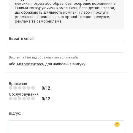
лексики, погроз або образ; безпосереднє порівняння з
іншими конкуруючими компаніями; безпідставні заяви,
що ображають діяльність компанії і / або її послуги;
розміщення посилань на сторонні інтернет-ресурси;
реклама та самореклама.
Введіть email:
Ваш e-mail не відображатиметься на сайті
або
Авторизуйтесь
для написання відгуку
Враження
0/12
Обслуговування
0/12
Відгук: