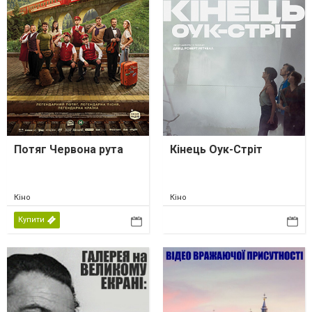
Потяг Червона рута
Кінець Оук-Стріт
Кіно
Кіно
Купити