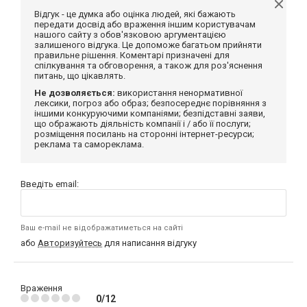
Відгук - це думка або оцінка людей, які бажають
передати досвід або враження іншим користувачам
нашого сайту з обов'язковою аргументацією
залишеного відгука. Це допоможе багатьом прийняти
правильне рішення. Коментарі призначені для
спілкування та обговорення, а також для роз'яснення
питань, що цікавлять.
Не дозволяється:
використання ненормативної
лексики, погроз або образ; безпосереднє порівняння з
іншими конкуруючими компаніями; безпідставні заяви,
що ображають діяльність компанії і / або її послуги;
розміщення посилань на сторонні інтернет-ресурси;
реклама та самореклама.
Введіть email:
Ваш e-mail не відображатиметься на сайті
або
Авторизуйтесь
для написання відгуку
Враження
0/12