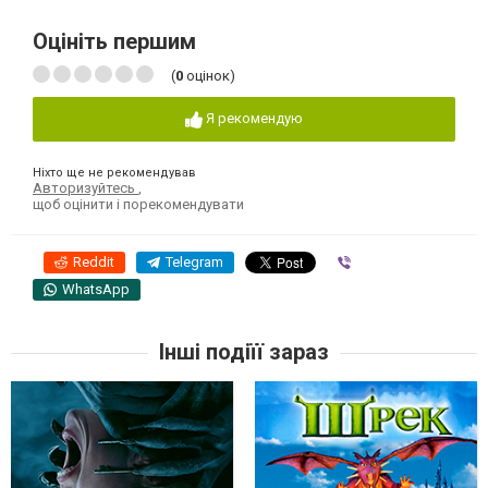
Оцініть першим
(
0
оцінок)
Я рекомендую
Ніхто ще не рекомендував
Авторизуйтесь
,
щоб оцінити і порекомендувати
Reddit
Telegram
Viber
WhatsApp
Інші подіїї зараз