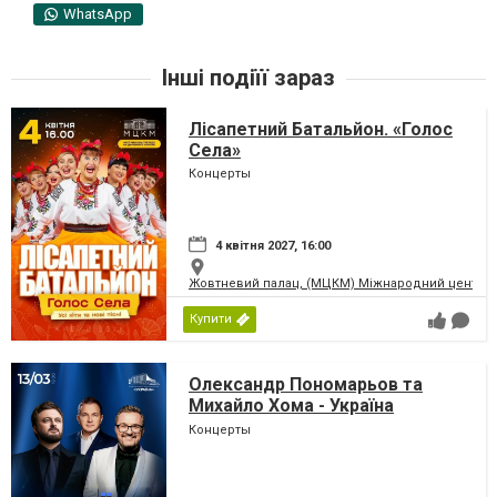
WhatsApp
Інші подіїї зараз
Лісапетний Батальйон. «Голос
Села»
Концерты
4 квітня 2027, 16:00
Жовтневий палац, (МЦКМ) Міжнародний центр кул
Купити
Олександр Пономарьов та
Михайло Хома - Україна
Переможе!
Концерты