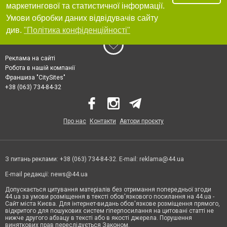
маркетингової та статистичної інформації.
Умови обробки даних відвідувачів сайту
див.
"Політика конфіденційності"
Реклама на сайті
Робота в нашій компанії
Франшиза "CitySites"
+38 (063) 734-84-32
Про нас
Контакти
Автори проєкту
З питань реклами: +38 (063) 734-84-32. E-mail:
reklama@44.ua
E-mail редакції:
news@44.ua
Допускається цитування матеріалів без отримання попередньої згоди
44.ua за умови розміщення в тексті обов'язкового посилання на 44.ua -
Сайт міста Києва. Для інтернет-видань обов'язкове розміщення прямого,
відкритого для пошукових систем гіперпосилання на цитовані статті не
нижче другого абзацу в тексті або в якості джерела. Порушення
виняткових прав переслідується Законом.