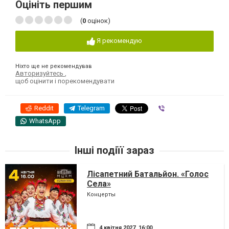
Оцініть першим
(
0
оцінок)
Я рекомендую
Ніхто ще не рекомендував
Авторизуйтесь
,
щоб оцінити і порекомендувати
Reddit
Telegram
Viber
WhatsApp
Інші подіїї зараз
Лісапетний Батальйон. «Голос
Села»
Концерты
4 квітня 2027, 16:00