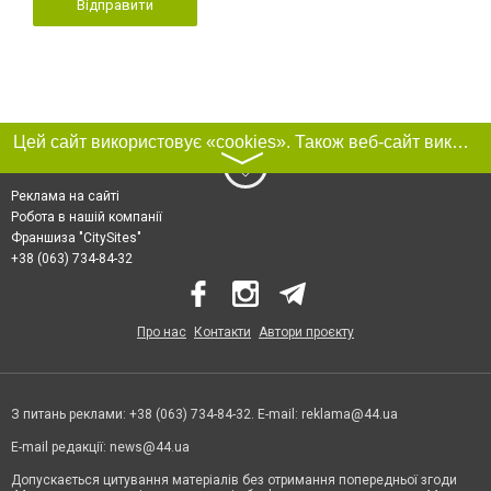
Відправити
Цей сайт використовує «cookies». Також веб-сайт використовує інтернет-сервіс для збору технічних даних стосовно відвідувачів з метою отримання маркетингової та статистичної інформації. Умови обробки даних відвідувачів сайту див.
〉
Реклама на сайті
Робота в нашій компанії
Франшиза "CitySites"
+38 (063) 734-84-32
Про нас
Контакти
Автори проєкту
З питань реклами: +38 (063) 734-84-32. E-mail:
reklama@44.ua
E-mail редакції:
news@44.ua
Допускається цитування матеріалів без отримання попередньої згоди