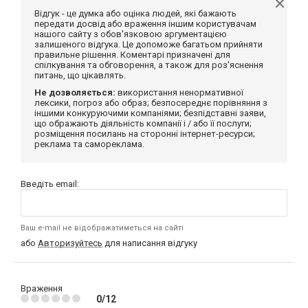
Відгук - це думка або оцінка людей, які бажають
передати досвід або враження іншим користувачам
нашого сайту з обов'язковою аргументацією
залишеного відгука. Це допоможе багатьом прийняти
правильне рішення. Коментарі призначені для
спілкування та обговорення, а також для роз'яснення
питань, що цікавлять.
Не дозволяється:
використання ненормативної
лексики, погроз або образ; безпосереднє порівняння з
іншими конкуруючими компаніями; безпідставні заяви,
що ображають діяльність компанії і / або її послуги;
розміщення посилань на сторонні інтернет-ресурси;
реклама та самореклама.
Введіть email:
Ваш e-mail не відображатиметься на сайті
або
Авторизуйтесь
для написання відгуку
Враження
0/12