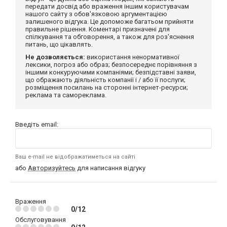
передати досвід або враження іншим користувачам
нашого сайту з обов'язковою аргументацією
залишеного відгука. Це допоможе багатьом прийняти
правильне рішення. Коментарі призначені для
спілкування та обговорення, а також для роз'яснення
питань, що цікавлять.
Не дозволяється:
використання ненормативної
лексики, погроз або образ; безпосереднє порівняння з
іншими конкуруючими компаніями; безпідставні заяви,
що ображають діяльність компанії і / або її послуги;
розміщення посилань на сторонні інтернет-ресурси;
реклама та самореклама.
Введіть email:
Ваш e-mail не відображатиметься на сайті
або
Авторизуйтесь
для написання відгуку
Враження
0/12
Обслуговування