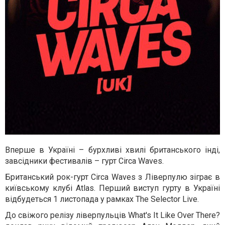
Вперше в Україні – бурхливі хвилі британського інді,
завсідники фестивалів – гурт Сirca Waves.
Британський рок-гурт Circa Waves з Ліверпулю зіграє в
київському клубі Atlas. Перший виступ гурту в Україні
відбудеться 1 листопада у рамках The Selector Live.
До свіжого релізу ліверпульців What's It Like Over There?