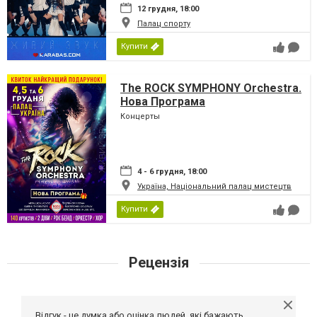
12 грудня, 18:00
Палац спорту
Купити
The ROCK SYMPHONY Orchestra.
Нова Програма
Концерты
4 - 6 грудня, 18:00
Україна, Національний палац мистецтв
Купити
Рецензія
Відгук - це думка або оцінка людей, які бажають