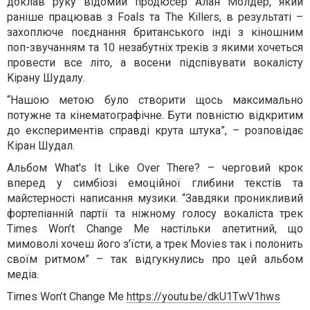
доклав руку відомий продюсер Алан Молдер, який
раніше працював з Foals та The Killers, в результаті –
захоплюче поєднання британського інді з кіношним
поп-звучанням та 10 незабутніх треків з якими хочеться
провести все літо, а восени підспівувати вокалісту
Kірану Шудалу.
“Нашою метою було створити щось максимально
потужне та кінематографічне. Бути повністю відкритим
до експериментів справді крута штука”, – розповідає
Кіран Шудал.
Альбом What's It Like Over There? – черговий крок
вперед у симбіозі емоційної глибини текстів та
майстерності написання музики. “Завдяки проникливий
фортепіанній партії та ніжному голосу вокаліста трек
Times Won’t Change Me настільки апетитний, що
мимоволі хочеш його з’їсти, а трек Movies так і полонить
своїм ритмом” – так відгукнулись про цей альбом
медіа.
Times Won’t Change Me
https://youtu.be/dkU1TwV1hws