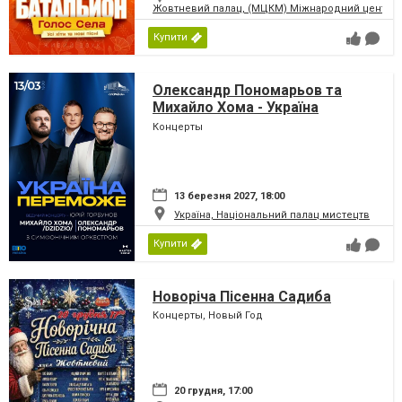
Жовтневий палац, (МЦКМ) Міжнародний центр кул
Купити
Олександр Пономарьов та
Михайло Хома - Україна
Переможе!
Концерты
13 березня 2027, 18:00
Україна, Національний палац мистецтв
Купити
Новоріча Пісенна Садиба
Концерты, Новый Год
20 грудня, 17:00