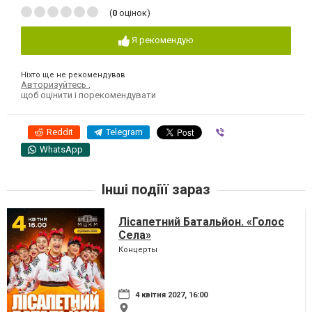
(
0
оцінок)
Я рекомендую
Ніхто ще не рекомендував
Авторизуйтесь
,
щоб оцінити і порекомендувати
Reddit
Telegram
Viber
WhatsApp
Інші подіїї зараз
Лісапетний Батальйон. «Голос
Села»
Концерты
4 квітня 2027, 16:00