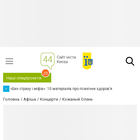
23
Наші спецпроєкти
«
«Без страху і міфів»: 10 матеріалів про психічне здоров’я
Головна
Афіша
Концерти
Кожаный Олень