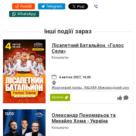
Reddit
Telegram
Viber
WhatsApp
Інші подіїї зараз
Лісапетний Батальйон. «Голос
Села»
Концерты
4 квітня 2027, 16:00
Жовтневий палац, (МЦКМ) Міжнародний центр кул
Купити
Олександр Пономарьов та
Михайло Хома - Україна
Переможе!
Концерты