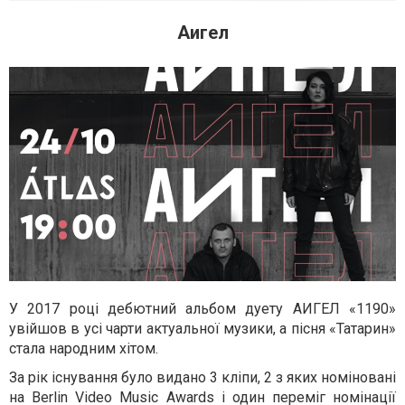
Аигел
У 2017 році дебютний альбом дуету АИГЕЛ «1190»
увійшов в усі чарти актуальної музики, а пісня «Татарин»
стала народним хітом.
За рік існування було видано 3 кліпи, 2 з яких номіновані
на Berlin Video Music Awards і один переміг номінації