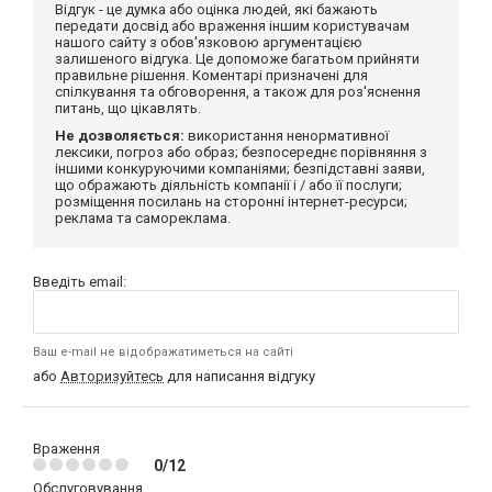
Відгук - це думка або оцінка людей, які бажають
передати досвід або враження іншим користувачам
нашого сайту з обов'язковою аргументацією
залишеного відгука. Це допоможе багатьом прийняти
правильне рішення. Коментарі призначені для
спілкування та обговорення, а також для роз'яснення
питань, що цікавлять.
Не дозволяється:
використання ненормативної
лексики, погроз або образ; безпосереднє порівняння з
іншими конкуруючими компаніями; безпідставні заяви,
що ображають діяльність компанії і / або її послуги;
розміщення посилань на сторонні інтернет-ресурси;
реклама та самореклама.
Введіть email:
Ваш e-mail не відображатиметься на сайті
або
Авторизуйтесь
для написання відгуку
Враження
0/12
Обслуговування