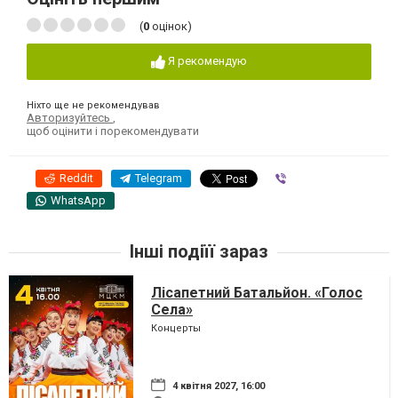
(
0
оцінок)
Я рекомендую
Ніхто ще не рекомендував
Авторизуйтесь
,
щоб оцінити і порекомендувати
Reddit
Telegram
Viber
WhatsApp
Інші подіїї зараз
Лісапетний Батальйон. «Голос
Села»
Концерты
4 квітня 2027, 16:00