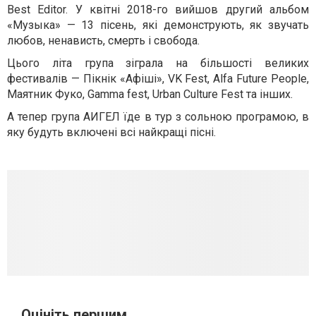
Best Editor. У квітні 2018-го вийшов другий альбом
«Музыка» — 13 пісень, які демонструють, як звучать
любов, ненависть, смерть і свобода.
Цього літа група зіграла на більшості великих
фестивалів — Пікнік «Афіші», VK Fest, Alfa Future People,
Маятник Фуко, Gamma fest, Urban Culture Fest та інших.
А тепер група АИГЕЛ їде в тур з сольною програмою, в
яку будуть включені всі найкращі пісні.
Оцініть першим