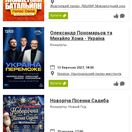
Жовтневий палац, (МЦКМ) Міжнародний центр кул
Купити
Олександр Пономарьов та
Михайло Хома - Україна
Переможе!
Концерты
13 березня 2027, 18:00
Україна, Національний палац мистецтв
Купити
Новоріча Пісенна Садиба
Концерты, Новый Год
20 грудня, 17:00