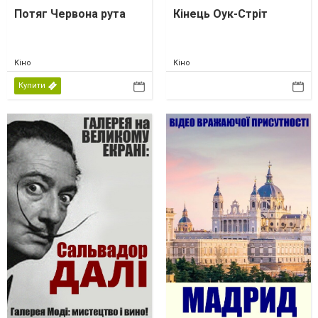
Потяг Червона рута
Кінець Оук-Стріт
Кіно
Кіно
Купити