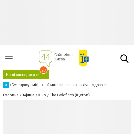
23
Наші спецпроєкти
«
«Без страху і міфів»: 10 матеріалів про психічне здоров’я
Головна
Афіша
Кіно
The Goldfinch (Щегол)