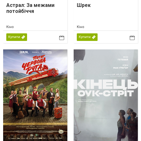
Астрал: За межами
Шрек
потойбіччя
Кіно
Кіно
Купити
Купити