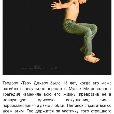
Теодору «Тео» Декеру было 13 лет, когда его мама
погибла в результате теракта в Музее Метрополитен.
Трагедия изменила всю его жизнь, превратив её в
волнующую одиссею искупления, вины,
переосмысления и даже любви. Пытаясь справиться со
всем этим, Тео держится за частичку того страшного