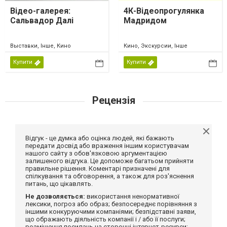
Відео-галерея:
4К-Відеопрогулянка
Сальвадор Далі
Мадридом
Выставки, Інше, Кино
Кино, Экскурсии, Інше
Купити
Купити
Рецензія
Відгук - це думка або оцінка людей, які бажають
передати досвід або враження іншим користувачам
нашого сайту з обов'язковою аргументацією
залишеного відгука. Це допоможе багатьом прийняти
правильне рішення. Коментарі призначені для
спілкування та обговорення, а також для роз'яснення
питань, що цікавлять.
Не дозволяється:
використання ненормативної
лексики, погроз або образ; безпосереднє порівняння з
іншими конкуруючими компаніями; безпідставні заяви,
що ображають діяльність компанії і / або її послуги;
розміщення посилань на сторонні інтернет-ресурси;