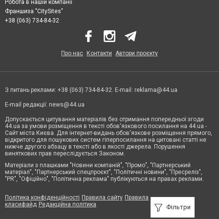
Робота в нашій компанії
Франшиза "CitySites"
+38 (063) 734-84-32
Про нас
Контакти
Автори проєкту
З питань реклами: +38 (063) 734-84-32. E-mail:
reklama@44.ua
E-mail редакції:
news@44.ua
Допускається цитування матеріалів без отримання попередньої згоди
44.ua за умови розміщення в тексті обов'язкового посилання на 44.ua -
Сайт міста Києва. Для інтернет-видань обов'язкове розміщення прямого,
відкритого для пошукових систем гіперпосилання на цитовані статті не
нижче другого абзацу в тексті або в якості джерела. Порушення
виняткових прав переслідується Законом.
Матеріали з плашками "Новини компаній", "Промо", "Партнерський
матеріал", "Партнерський спецпроєкт", "Політичні новини", "Пресреліз",
"PR", "Офіційно", "Політична реклама" публікуються на правах реклами.
Політика конфіденційності
Правила сайту
Правила
класифайд
Редакційна політика
Фільтри