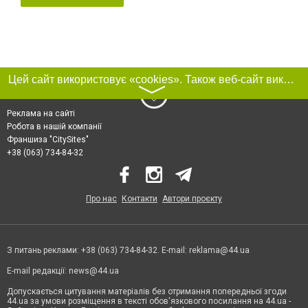
Цей сайт використовує «cookies». Також веб-сайт використовує інтернет-сервіс для збору технічних даних стосовно відвідувачів з метою отримання маркетингової та статистичної інформації. Умови обробки даних відвідувачів сайту див.
〉
Реклама на сайті
Робота в нашій компанії
Франшиза "CitySites"
+38 (063) 734-84-32
Про нас
Контакти
Автори проєкту
З питань реклами: +38 (063) 734-84-32. E-mail:
reklama@44.ua
E-mail редакції:
news@44.ua
Допускається цитування матеріалів без отримання попередньої згоди
44.ua за умови розміщення в тексті обов'язкового посилання на 44.ua -