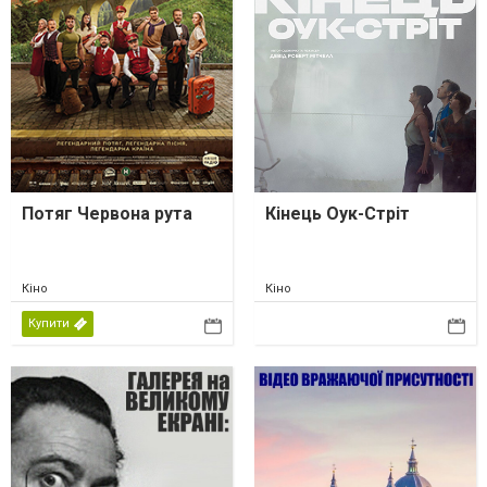
Потяг Червона рута
Кінець Оук-Стріт
Кіно
Кіно
Купити