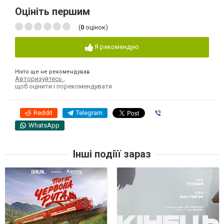
Оцініть першим
(
0
оцінок)
Я рекомендую
Ніхто ще не рекомендував
Авторизуйтесь
,
щоб оцінити і порекомендувати
Reddit
Telegram
Viber
WhatsApp
Інші подіїї зараз