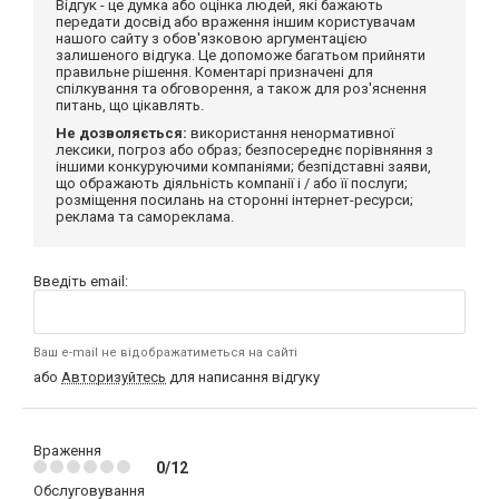
Відгук - це думка або оцінка людей, які бажають
передати досвід або враження іншим користувачам
нашого сайту з обов'язковою аргументацією
залишеного відгука. Це допоможе багатьом прийняти
правильне рішення. Коментарі призначені для
спілкування та обговорення, а також для роз'яснення
питань, що цікавлять.
Не дозволяється:
використання ненормативної
лексики, погроз або образ; безпосереднє порівняння з
іншими конкуруючими компаніями; безпідставні заяви,
що ображають діяльність компанії і / або її послуги;
розміщення посилань на сторонні інтернет-ресурси;
реклама та самореклама.
Введіть email:
Ваш e-mail не відображатиметься на сайті
або
Авторизуйтесь
для написання відгуку
Враження
0/12
Обслуговування