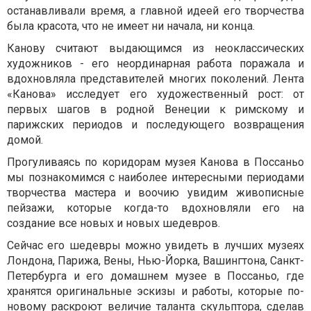
останавливали время, а главной идеей его творчества
была красота, что не имеет ни начала, ни конца.
Канову считают выдающимся из неоклассических
художников - его неординарная работа поражала и
вдохновляла представителей многих поколений. Лента
«Канова» исследует его художественный рост: от
первых шагов в родной Венеции к римскому и
парижских периодов и последующего возвращения
домой.
Прогуливаясь по коридорам музея Канова в Поссаньо
мы познакомимся с наиболее интересными периодами
творчества мастера и воочию увидим живописные
пейзажи, которые когда-то вдохновляли его на
создание все новых и новых шедевров.
Сейчас его шедевры можно увидеть в лучших музеях
Лондона, Парижа, Вены, Нью-Йорка, Вашингтона, Санкт-
Петербурга и его домашнем музее в Поссаньо, где
хранятся оригинальные эскизы и работы, которые по-
новому раскроют величие таланта скульптора, сделав