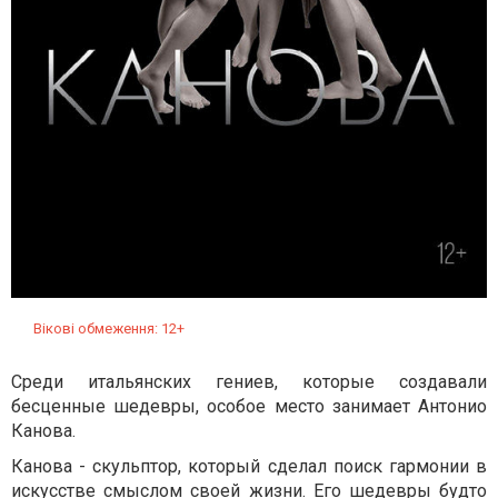
Вікові обмеження: 12+
Среди итальянских гениев, которые создавали
бесценные шедевры, особое место занимает Антонио
Канова.
Канова - скульптор, который сделал поиск гармонии в
искусстве смыслом своей жизни. Его шедевры будто