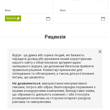
Кіно
Кіно
Купити
Рецензія
Відгук - це думка або оцінка людей, які бажають
передати досвід або враження іншим користувачам
нашого сайту з обов'язковою аргументацією
залишеного відгука. Це допоможе багатьом прийняти
правильне рішення. Коментарі призначені для
спілкування та обговорення, а також для роз'яснення
питань, що цікавлять.
Не дозволяється:
використання ненормативної
лексики, погроз або образ; безпосереднє порівняння з
іншими конкуруючими компаніями; безпідставні заяви,
що ображають діяльність компанії і / або її послуги;
розміщення посилань на сторонні інтернет-ресурси;
реклама та самореклама.