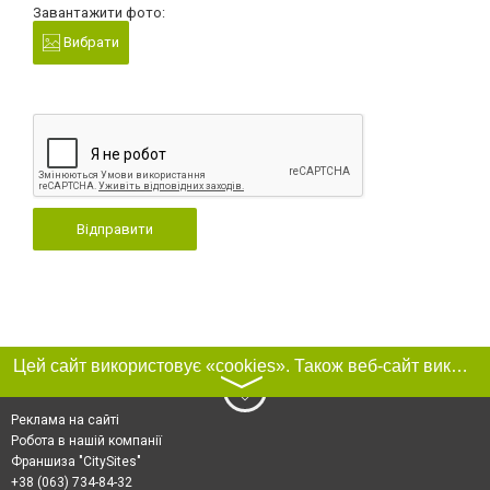
Завантажити фото:
Вибрати
Відправити
Цей сайт використовує «cookies». Також веб-сайт використовує інтернет-сервіс для збору технічних даних стосовно відвідувачів з метою отримання маркетингової та статистичної інформації. Умови обробки даних відвідувачів сайту див.
〉
Реклама на сайті
Робота в нашій компанії
Франшиза "CitySites"
+38 (063) 734-84-32