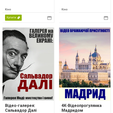
Кіно
Кіно
Купити
Відео-галерея:
4К-Відеопрогулянка
Сальвадор Далі
Мадридом