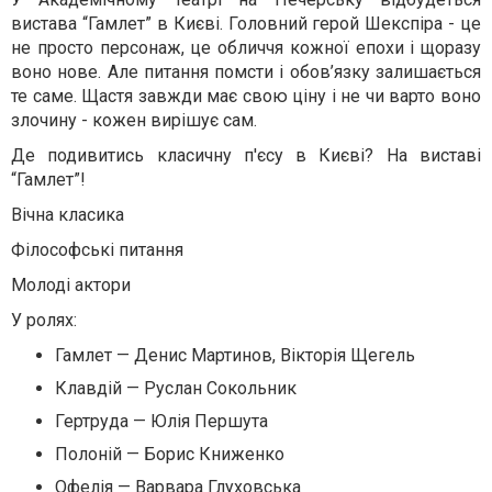
вистава “Гамлет” в Києві. Головний герой Шекспіра - це
не просто персонаж, це обличчя кожної епохи і щоразу
воно нове. Але питання помсти і обов’язку залишається
те саме. Щастя завжди має свою ціну і не чи варто воно
злочину - кожен вирішує сам.
Де подивитись класичну п'єсу в Києві? На виставі
“Гамлет”!
Вічна класика
Філософські питання
Молоді актори
У ролях:
Гамлет — Денис Мартинов, Вікторія Щегель
Клавдій — Руслан Сокольник⠀
Гертруда — Юлія Першута⠀
Полоній — Борис Книженко⠀
Офелія — Варвара Глуховська