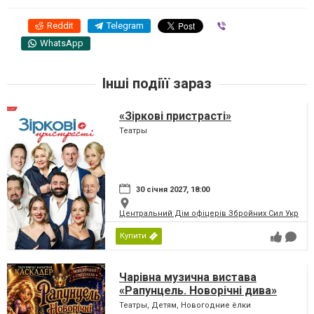
Reddit
Telegram
Viber
WhatsApp
Інші подіїї зараз
«Зіркові пристрасті»
Театры
30 січня 2027, 18:00
Центральний Дім офіцерів Збройних Сил України
Купити
Чарівна музична вистава
«Рапунцель. Новорічні дива»
Театры, Детям, Новогодние ёлки