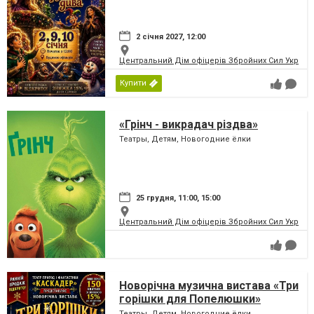
2 січня 2027, 12:00
Центральний Дім офіцерів Збройних Сил України
Купити
«Грінч - викрадач різдва»
Театры, Детям, Новогодние ёлки
25 грудня, 11:00, 15:00
Центральний Дім офіцерів Збройних Сил України
Новорічна музична вистава «Три
горішки для Попелюшки»
Театры, Детям, Новогодние ёлки