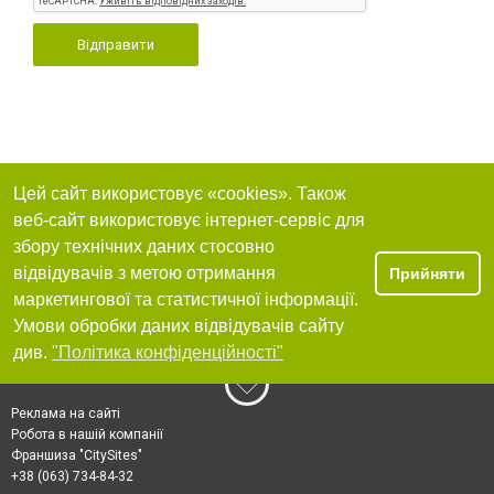
Відправити
Цей сайт використовує «cookies». Також
веб-сайт використовує інтернет-сервіс для
збору технічних даних стосовно
відвідувачів з метою отримання
Прийняти
маркетингової та статистичної інформації.
Умови обробки даних відвідувачів сайту
див.
"Політика конфіденційності"
Реклама на сайті
Робота в нашій компанії
Франшиза "CitySites"
+38 (063) 734-84-32