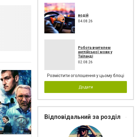
водій
04.08.26
Робота вчителем
англійської мови у
Таїланді
02.08.26
Розмістити оголошення у цьому блоці
Додати
Відповідальний за розділ