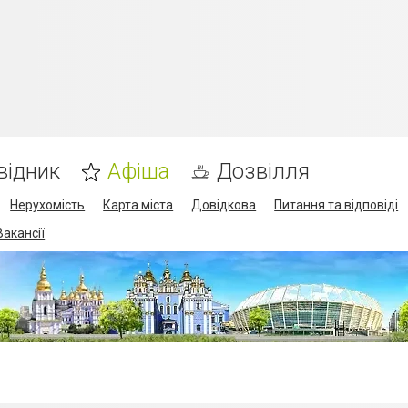
відник
Афіша
Дозвілля
Нерухомість
Карта міста
Довідкова
Питання та відповіді
Вакансії