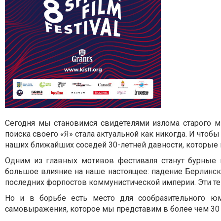
Сегодня мы становимся свидетелями излома старого ми
поиска своего «Я» стала актуальной как никогда. И что
наших ближайших соседей 30-летней давности, которые н
Одним из главных мотивов фестиваля станут бурные 
большое влияние на наше настоящее: падение Берлинск
последних форпостов коммунистической империи. Эти т
Но и в борьбе есть место для сообразительного юм
самовыражения, которое мы представим в более чем 30