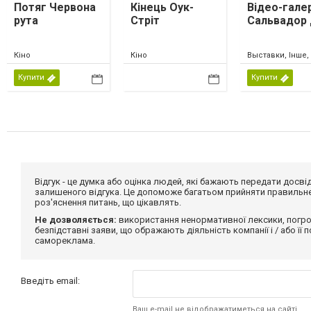
Потяг Червона
Кінець Оук-
Відео-гале
рута
Стріт
Сальвадор 
Кіно
Кіно
Выставки, Інше,
Купити
Купити
Відгук - це думка або оцінка людей, які бажають передати дос
залишеного відгука. Це допоможе багатьом прийняти правильне 
роз'яснення питань, що цікавлять.
Не дозволяється:
використання ненормативної лексики, погро
безпідставні заяви, що ображають діяльність компанії і / або її
самореклама.
Введіть email:
Ваш e-mail не відображатиметься на сайті