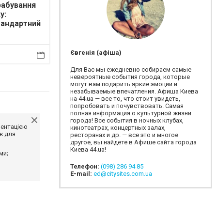
рабування
у:
тандартний
од
Євгенія (афіша)
Для Вас мы ежедневно собираем самые
невероятные события города, которые
могут вам подарить яркие эмоции и
незабываемые впечатления. Афиша Киева
на 44.ua — все то, что стоит увидеть,
попробовать и почувствовать. Самая
полная информация о культурной жизни
города! Все события в ночных клубах,
ментацією
кинотеатрах, концертных залах,
ж для
ресторанах и др. — все это и многое
другое, вы найдете в Афише сайта города
Киева 44.ua!
ми;
Телефон:
(098) 286 94 85
E-mail:
ed@citysites.com.ua