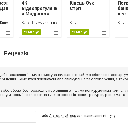
рея:
4К-
Кінець Оук-
Пог
Далі
Відеопрогулянк
Стріт
банк
а Мадридом
нес
мет
 Кино
Кино, Экскурсии, Інше
Кіно
Кіно
Купити
Купити
Рецензія
від або враження іншим користувачам нашого сайту з обов'язковою аргу
рішення. Коментарі призначені для спілкування та обговорення, а тако
з або образ; безпосереднє порівняння з іншими конкуруючими компанія
 послуги; розміщення посилань на сторонні інтернет-ресурси; реклама та
або
Авторизуйтесь
для написання відгуку