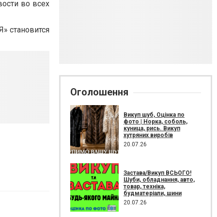
вости во всех
Я» становится
Оголошення
Викуп шуб, Оцінка по
фото | Норка, соболь,
куница, рись. Викуп
хутряних виробів
20.07.26
Застава/Викуп ВСЬОГО!
Шуби, обладнання, авто,
товар, техніка,
будматеріали, шини
20.07.26