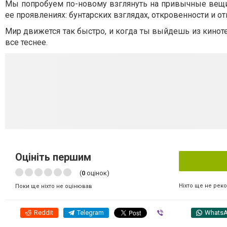
Мы попробуем по-новому взглянуть на привычные вещи,
ее проявлениях: бунтарских взглядах, откровенности и от
Мир движется так быстро, и когда ты выйдешь из кинотеа
все теснее.
Оцініть першим
(
0
оцінок)
Ніхто ще не рек
Поки ще ніхто не оцінював
Reddit
Telegram
Viber
Whats