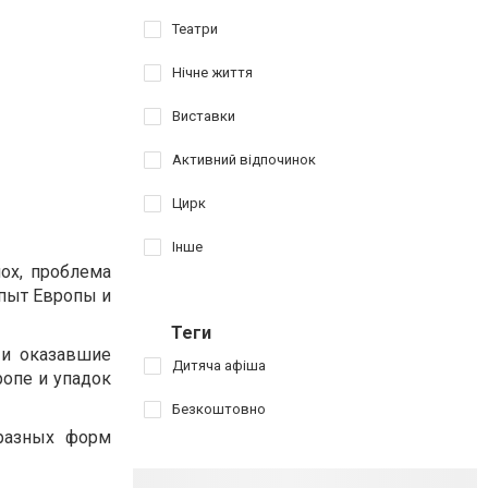
Театри
Нічне життя
Виставки
Активний відпочинок
Цирк
Інше
ох, проблема
опыт Европы и
Теги
 и оказавшие
Дитяча афіша
опе и упадок
Безкоштовно
бразных форм