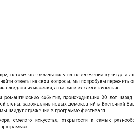
ра, потому что оказавшись на пересечении культур и эп
бы найти ответы на свои вопросы, мы попробуем пережить 
е ожидали изменений, а творили их самостоятельно.
и романтические события, происходившие 30 лет назад
ой стены, зарождение новых демократий в Восточной Евр
емы найдут отражение в программе фестиваля.
ора, смелого искусства, открытости и самых разноо
 программах.