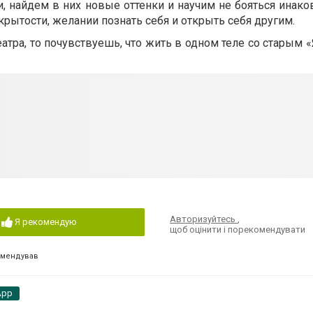
 найдем в них новые оттенки и научим не бояться инако
крытости, желании познать себя и открыть себя другим.
тра, то почувствуешь, что жить в одном теле со старым «
Авторизуйтесь
,
Я рекомендую
щоб оцінити і порекомендувати
омендував
App