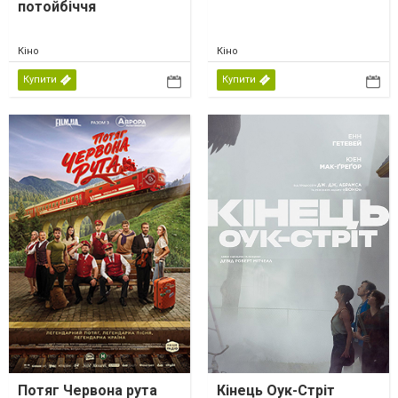
потойбіччя
Кіно
Кіно
Купити
Купити
Потяг Червона рута
Кінець Оук-Стріт