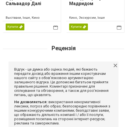
Сальвадор Далі
Мадридом
Выставки, Інше, Кино
Кино, Экскурсии, Інше
Купити
Купити
Рецензія
Відгук - це думка або оцінка людей, які бажають
передати досвід або враження іншим користувачам
нашого сайту з обов'язковою аргументацією
залишеного відгука. Це допоможе багатьом прийняти
правильне рішення. Коментарі призначені для
спілкування та обговорення, а також для роз'яснення
питань, що цікавлять.
Не дозволяється:
використання ненормативної
лексики, погроз або образ; безпосереднє порівняння з
іншими конкуруючими компаніями; безпідставні заяви,
що ображають діяльність компанії і / або її послуги;
розміщення посилань на сторонні інтернет-ресурси;
реклама та самореклама.