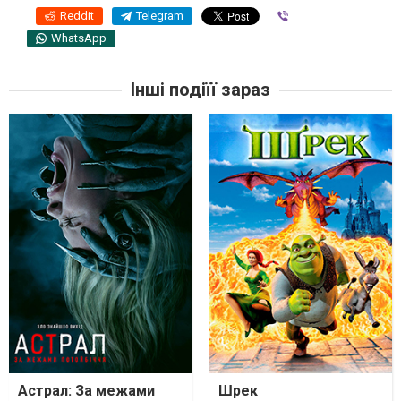
Reddit
Telegram
Viber
WhatsApp
Інші подіїї зараз
Астрал: За межами
Шрек