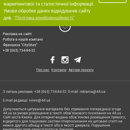
маркетингової та статистичної інформації.
Умови обробки даних відвідувачів сайту
див.
"Політика конфіденційності"
Реклама на сайті
Робота в нашій компанії
Франшиза "CitySites"
+38 (063) 734-84-32
Про нас
Контакти
Автори проєкту
З питань реклами: +38 (063) 734-84-32. E-mail:
reklama@44.ua
E-mail редакції:
news@44.ua
Допускається цитування матеріалів без отримання попередньої згоди
44.ua за умови розміщення в тексті обов'язкового посилання на 44.ua -
Сайт міста Києва. Для інтернет-видань обов'язкове розміщення прямого,
відкритого для пошукових систем гіперпосилання на цитовані статті не
нижче другого абзацу в тексті або в якості джерела. Порушення
виняткових прав переслідується Законом.