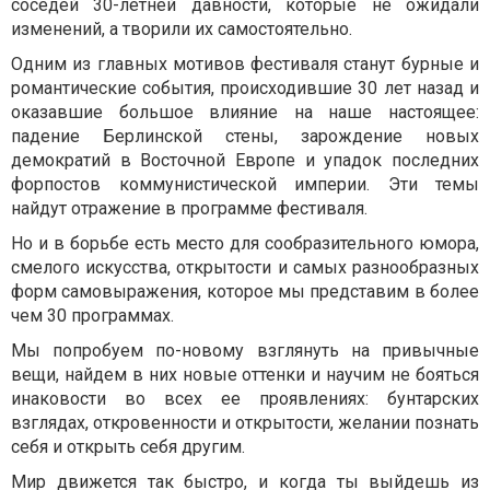
соседей 30-летней давности, которые не ожидали
изменений, а творили их самостоятельно.
Одним из главных мотивов фестиваля станут бурные и
романтические события, происходившие 30 лет назад и
оказавшие большое влияние на наше настоящее:
падение Берлинской стены, зарождение новых
демократий в Восточной Европе и упадок последних
форпостов коммунистической империи. Эти темы
найдут отражение в программе фестиваля.
Но и в борьбе есть место для сообразительного юмора,
смелого искусства, открытости и самых разнообразных
форм самовыражения, которое мы представим в более
чем 30 программах.
Мы попробуем по-новому взглянуть на привычные
вещи, найдем в них новые оттенки и научим не бояться
инаковости во всех ее проявлениях: бунтарских
взглядах, откровенности и открытости, желании познать
себя и открыть себя другим.
Мир движется так быстро, и когда ты выйдешь из