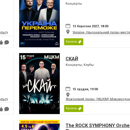
Концерты
13 березня 2027, 18:00
ьтури і мистецтв Федерації профспілок України
Україна, Національний палац мист
Купити
СКАЙ
Концерты, Клубы
15 грудня, 19:00
ьтури і мистецтв Федерації профспілок України
Жовтневий палац, (МЦКМ) Міжнародний
Купити
The ROCK SYMPHONY Orches