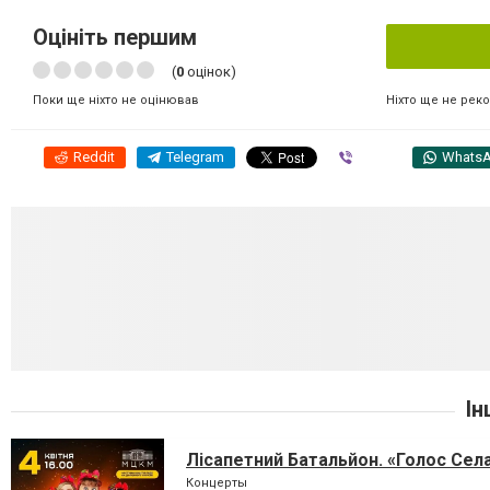
Оцініть першим
(
0
оцінок)
Ніхто ще не рек
Поки ще ніхто не оцінював
Reddit
Telegram
Viber
Whats
Ін
Лісапетний Батальйон. «Голос Сел
Концерты