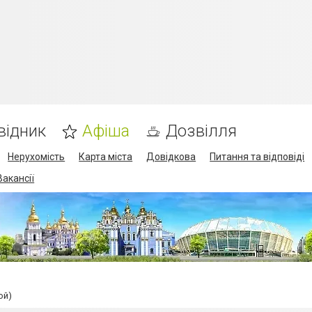
відник
Афіша
Дозвілля
Нерухомість
Карта міста
Довідкова
Питання та відповіді
Вакансії
ой)