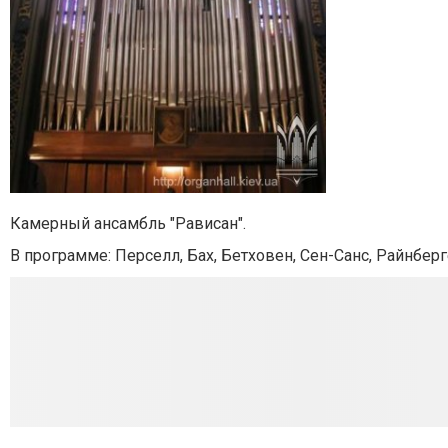
Камерный ансамбль "Рависан".
В программе: Перселл, Бах, Бетховен, Сен-Санс, Райнбер