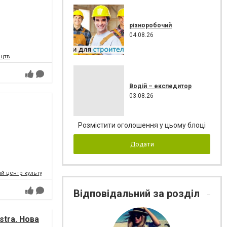
різноробочий
04.08.26
ецтв
Водій – експедитор
03.08.26
Розмістити оголошення у цьому блоці
Додати
 центр культури і мистецтв Федерації профспілок України
Відповідальний за розділ
tra. Нова