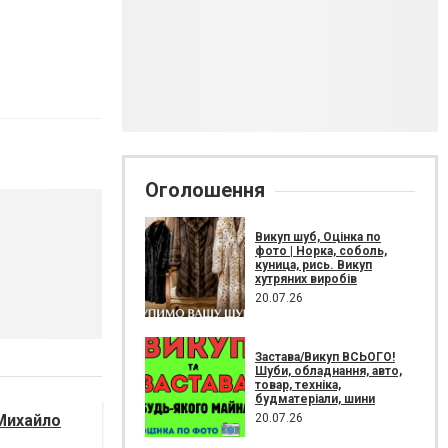
Оголошення
Викуп шуб, Оцінка по
фото | Норка, соболь,
куница, рись. Викуп
хутряних виробів
20.07.26
Застава/Викуп ВСЬОГО!
Шуби, обладнання, авто,
товар, техніка,
будматеріали, шини
20.07.26
Михайло