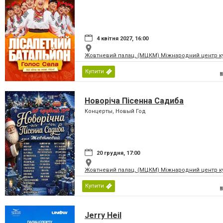
4 квітня 2027, 16:00
Жовтневий палац, (МЦКМ) Міжнародний центр кул
Купити
Новоріча Пісенна Садиба
Концерты, Новый Год
20 грудня, 17:00
Жовтневий палац, (МЦКМ) Міжнародний центр кул
Купити
Jerry Heil