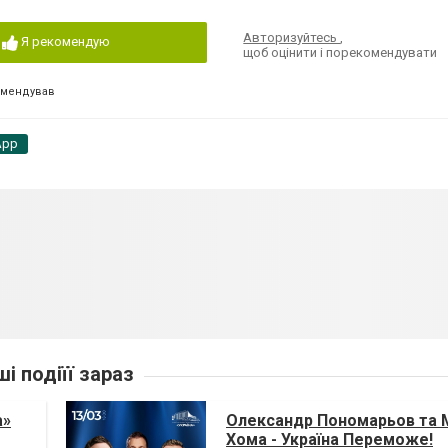
Авторизуйтесь
,
Я рекомендую
щоб оцінити і порекомендувати
омендував
App
ші подіїї зараз
а»
Олександр Пономарьов та 
Хома - Україна Переможе!