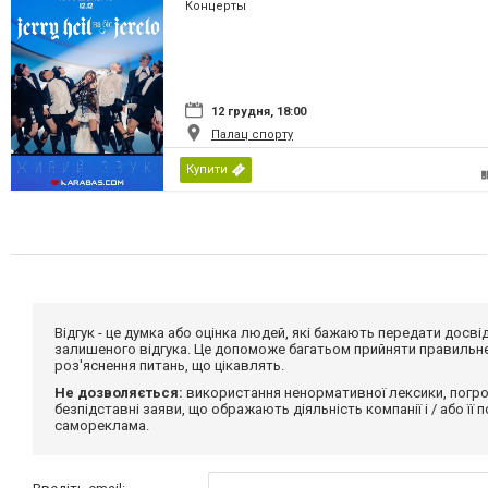
Концерты
12 грудня, 18:00
Палац спорту
Купити
Відгук - це думка або оцінка людей, які бажають передати дос
залишеного відгука. Це допоможе багатьом прийняти правильне 
роз'яснення питань, що цікавлять.
Не дозволяється:
використання ненормативної лексики, погро
безпідставні заяви, що ображають діяльність компанії і / або її
самореклама.