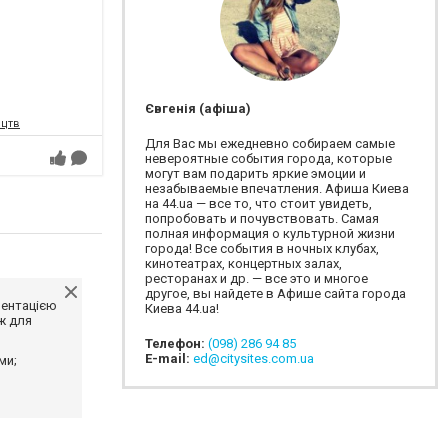
Євгенія (афіша)
ецтв
Для Вас мы ежедневно собираем самые
невероятные события города, которые
могут вам подарить яркие эмоции и
незабываемые впечатления. Афиша Киева
на 44.ua — все то, что стоит увидеть,
попробовать и почувствовать. Самая
полная информация о культурной жизни
города! Все события в ночных клубах,
кинотеатрах, концертных залах,
ресторанах и др. — все это и многое
другое, вы найдете в Афише сайта города
ментацією
Киева 44.ua!
ж для
Телефон:
(098) 286 94 85
E-mail:
ed@citysites.com.ua
ми;