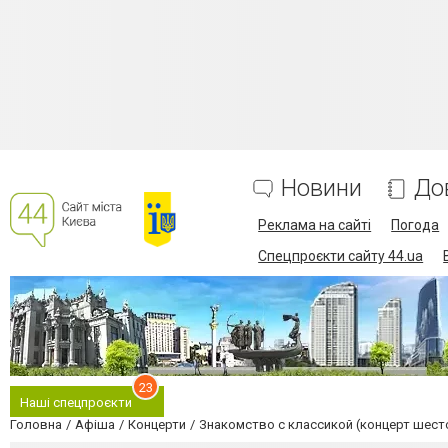
Новини
До
Реклама на сайті
Погода
Спецпроєкти сайту 44.ua
23
Наші спецпроєкти
Головна
Афіша
Концерти
Знакомство с классикой (концерт шест