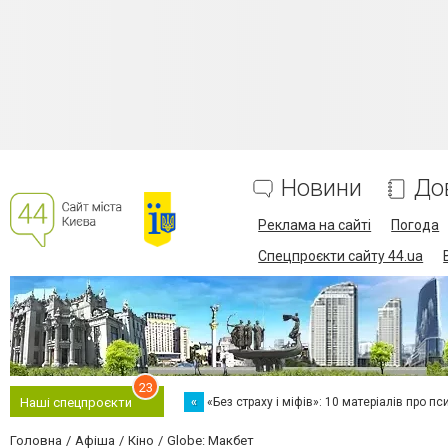
Новини
До
Реклама на сайті
Погода
Спецпроєкти сайту 44.ua
23
«
«Без страху і міфів»: 10 матеріалів про пс
Наші спецпроєкти
Головна
Афіша
Кіно
Globe: Макбет