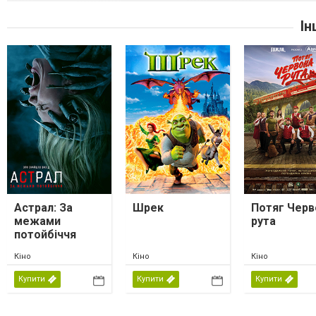
Ін
Астрал: За
Шрек
Потяг Черв
межами
рута
потойбіччя
Кіно
Кіно
Кіно
Купити
Купити
Купити