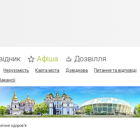
відник
Афіша
Дозвілля
Нерухомість
Карта міста
Довідкова
Питання та відповіді
Вакансії
ихічне здоров’я