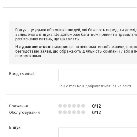
Відгук - це думка або оцінка людей, які бажають передати дос
залишеного відгука. Це допоможе багатьом прийняти правильне 
роз'яснення питань, що цікавлять.
Не дозволяється:
використання ненормативної лексики, погро
безпідставні заяви, що ображають діяльність компанії і / або її
самореклама.
Введіть email:
Ваш e-mail не відображатиметься на сайті
Враження
0/12
Обслуговування
0/12
Відгук: