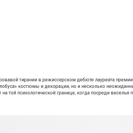
 кровавой тирании в режиссерском дебюте лауреата преми
Глобуса» костюмы и декорации, но и несколько неожиданн
 на той психологической границе, когда посреди веселья 