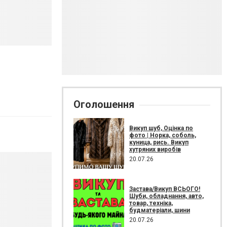
Оголошення
Викуп шуб, Оцінка по
фото | Норка, соболь,
куница, рись. Викуп
хутряних виробів
20.07.26
Застава/Викуп ВСЬОГО!
Шуби, обладнання, авто,
товар, техніка,
будматеріали, шини
20.07.26