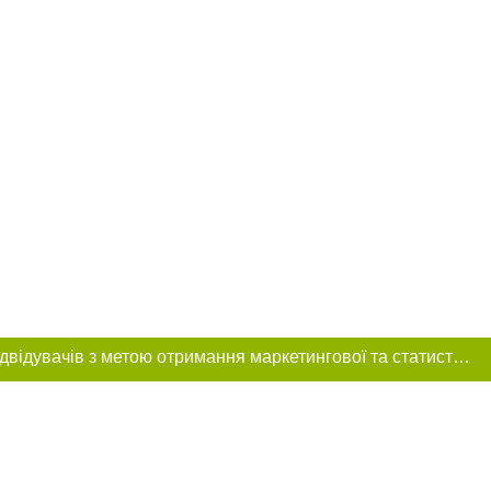
Цей сайт використовує «cookies». Також веб-сайт використовує інтернет-сервіс для збору технічних даних стосовно відвідувачів з метою отримання маркетингової та статистичної інформації. Умови обробки даних відвідувачів сайту див.