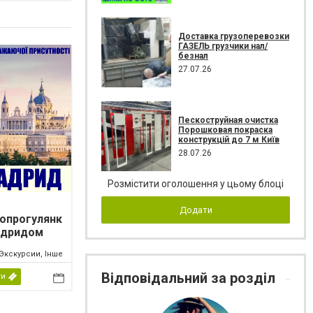
Доставка грузоперевозки
ГАЗЕЛЬ грузчики нал/
безнал
27.07.26
Пескоструйная очистка
Порошковая покраска
конструкцій до 7 м Київ
28.07.26
Розмістити оголошення у цьому блоці
Додати
опрогулянк
адридом
Экскурсии, Інше
Відповідальний за розділ
ти