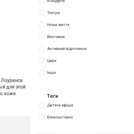
Концерти
Театри
Нічне життя
Виставки
Активний відпочинок
Цирк
Інше
и Лоуренса
ый для этой
по коже
Теги
Дитяча афіша
Безкоштовно