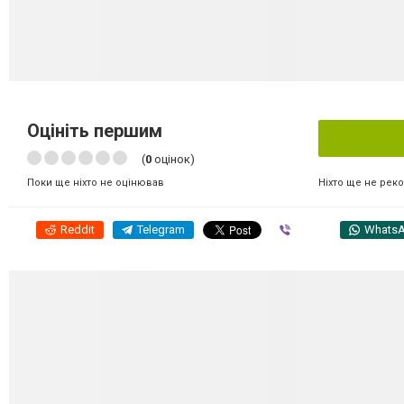
Оцініть першим
(
0
оцінок)
Ніхто ще не рек
Поки ще ніхто не оцінював
Reddit
Telegram
Viber
Whats