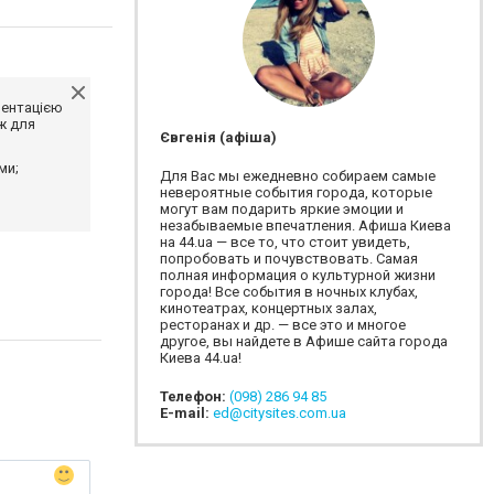
ментацією
ж для
Євгенія (афіша)
ми;
Для Вас мы ежедневно собираем самые
невероятные события города, которые
могут вам подарить яркие эмоции и
незабываемые впечатления. Афиша Киева
на 44.ua — все то, что стоит увидеть,
попробовать и почувствовать. Самая
полная информация о культурной жизни
города! Все события в ночных клубах,
кинотеатрах, концертных залах,
ресторанах и др. — все это и многое
другое, вы найдете в Афише сайта города
Киева 44.ua!
Телефон:
(098) 286 94 85
E-mail:
ed@citysites.com.ua