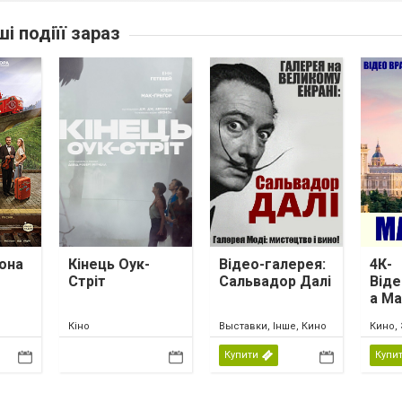
ші подіїї зараз
она
Кінець Оук-
Відео-галерея:
4К-
Стріт
Сальвадор Далі
Віде
а М
Кіно
Выставки, Інше, Кино
Кино, 
Купити
Купи