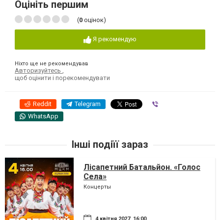
Оцініть першим
(
0
оцінок)
Я рекомендую
Ніхто ще не рекомендував
Авторизуйтесь
,
щоб оцінити і порекомендувати
Reddit
Telegram
Viber
WhatsApp
Інші подіїї зараз
Лісапетний Батальйон. «Голос
Села»
Концерты
4 квітня 2027, 16:00