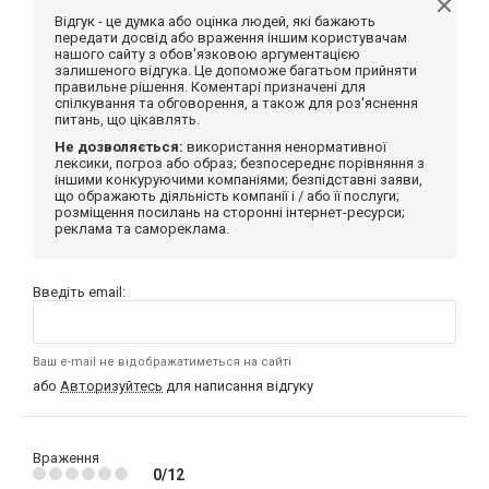
Відгук - це думка або оцінка людей, які бажають
передати досвід або враження іншим користувачам
нашого сайту з обов'язковою аргументацією
залишеного відгука. Це допоможе багатьом прийняти
правильне рішення. Коментарі призначені для
спілкування та обговорення, а також для роз'яснення
питань, що цікавлять.
Не дозволяється:
використання ненормативної
лексики, погроз або образ; безпосереднє порівняння з
іншими конкуруючими компаніями; безпідставні заяви,
що ображають діяльність компанії і / або її послуги;
розміщення посилань на сторонні інтернет-ресурси;
реклама та самореклама.
Введіть email:
Ваш e-mail не відображатиметься на сайті
або
Авторизуйтесь
для написання відгуку
Враження
0/12