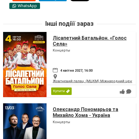
WhatsApp
Інші подіїї зараз
Лісапетний Батальйон. «Голос
Села»
Концерты
4 квітня 2027, 16:00
Жовтневий палац, (МЦКМ) Міжнародний центр кул
Купити
Олександр Пономарьов та
Михайло Хома - Україна
Переможе!
Концерты