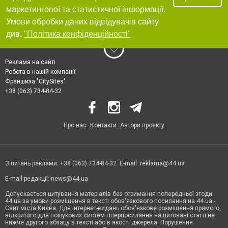
маркетингової та статистичної інформації.
Умови обробки даних відвідувачів сайту
див.
"Політика конфіденційності"
Реклама на сайті
Робота в нашій компанії
Франшиза "CitySites"
+38 (063) 734-84-32
Про нас
Контакти
Автори проєкту
З питань реклами: +38 (063) 734-84-32. E-mail:
reklama@44.ua
E-mail редакції:
news@44.ua
Допускається цитування матеріалів без отримання попередньої згоди
44.ua за умови розміщення в тексті обов'язкового посилання на 44.ua -
Сайт міста Києва. Для інтернет-видань обов'язкове розміщення прямого,
відкритого для пошукових систем гіперпосилання на цитовані статті не
нижче другого абзацу в тексті або в якості джерела. Порушення