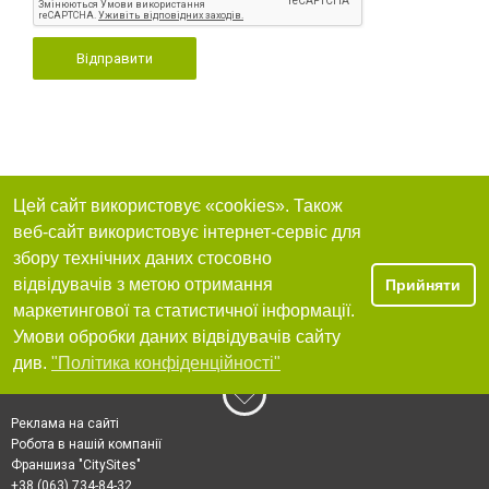
Відправити
Цей сайт використовує «cookies». Також
веб-сайт використовує інтернет-сервіс для
збору технічних даних стосовно
відвідувачів з метою отримання
Прийняти
маркетингової та статистичної інформації.
Умови обробки даних відвідувачів сайту
див.
"Політика конфіденційності"
Реклама на сайті
Робота в нашій компанії
Франшиза "CitySites"
+38 (063) 734-84-32