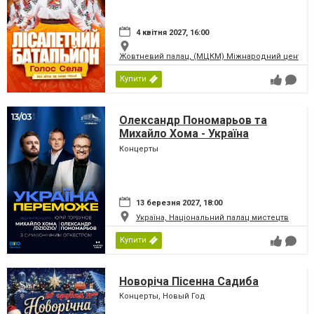
4 квітня 2027, 16:00
Жовтневий палац, (МЦКМ) Міжнародний центр кул
Купити
Олександр Пономарьов та
Михайло Хома - Україна
Переможе!
Концерты
13 березня 2027, 18:00
Україна, Національний палац мистецтв
Купити
Новоріча Пісенна Садиба
Концерты, Новый Год