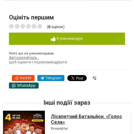
Оцініть першим
(
0
оцінок)
Я рекомендую
Ніхто ще не рекомендував
Авторизуйтесь
,
щоб оцінити і порекомендувати
Reddit
Telegram
Viber
WhatsApp
Інші подіїї зараз
Лісапетний Батальйон. «Голос
Села»
Концерты