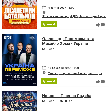
4 квітня 2027, 16:00
Жовтневий палац, (МЦКМ) Міжнародний центр кул
Купити
Олександр Пономарьов та
Михайло Хома - Україна
Переможе!
Концерты
13 березня 2027, 18:00
Україна, Національний палац мистецтв
Купити
Новоріча Пісенна Садиба
Концерты, Новый Год