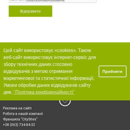
Відправити
Цей сайт використовує «cookies». Також
веб-сайт використовує інтернет-сервіс для
збору технічних даних стосовно
відвідувачів з метою отримання
Прийняти
маркетингової та статистичної інформації.
Умови обробки даних відвідувачів сайту
див.
"Політика конфіденційності"
Реклама на сайті
Робота в нашій компанії
Франшиза "CitySites"
+38 (063) 734-84-32