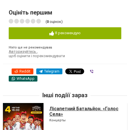
Оцініть першим
(
0
оцінок)
Я рекомендую
Ніхто ще не рекомендував
Авторизуйтесь
,
щоб оцінити і порекомендувати
Reddit
Telegram
Viber
WhatsApp
Інші подіїї зараз
Лісапетний Батальйон. «Голос
Села»
Концерты