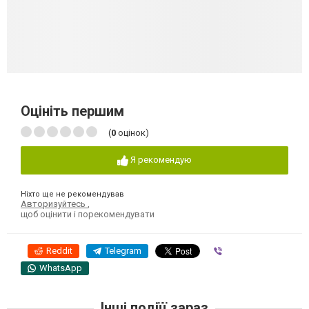
Оцініть першим
(
0
оцінок)
Я рекомендую
Ніхто ще не рекомендував
Авторизуйтесь
,
щоб оцінити і порекомендувати
Reddit
Telegram
Viber
WhatsApp
Інші подіїї зараз