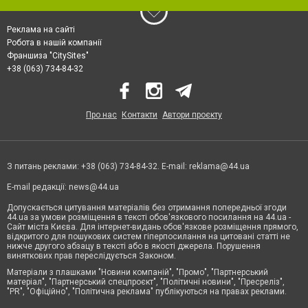
Реклама на сайті
Робота в нашій компанії
Франшиза "CitySites"
+38 (063) 734-84-32
Про нас
Контакти
Автори проєкту
З питань реклами: +38 (063) 734-84-32. E-mail:
reklama@44.ua
E-mail редакції:
news@44.ua
Допускається цитування матеріалів без отримання попередньої згоди
44.ua за умови розміщення в тексті обов'язкового посилання на 44.ua -
Сайт міста Києва. Для інтернет-видань обов'язкове розміщення прямого,
відкритого для пошукових систем гіперпосилання на цитовані статті не
нижче другого абзацу в тексті або в якості джерела. Порушення
виняткових прав переслідується Законом.
Матеріали з плашками "Новини компаній", "Промо", "Партнерський
матеріал", "Партнерський спецпроєкт", "Політичні новини", "Пресреліз",
"PR", "Офіційно", "Політична реклама" публікуються на правах реклами.