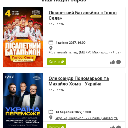
Лісапетний Батальйон. «Голос
Села»
Концерты
4 квітня 2027, 16:00
Жовтневий палац, (МЦКМ) Міжнародний центр кул
Купити
Олександр Пономарьов та
Михайло Хома - Україна
Переможе!
Концерты
13 березня 2027, 18:00
Україна, Національний палац мистецтв
Купити