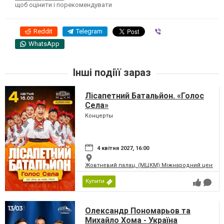
щоб оцінити і порекомендувати
Reddit
Telegram
Viber
WhatsApp
Інші подіїї зараз
Лісапетний Батальйон. «Голос
Села»
Концерты
4 квітня 2027, 16:00
Жовтневий палац, (МЦКМ) Міжнародний центр кул
Купити
Олександр Пономарьов та
Михайло Хома - Україна