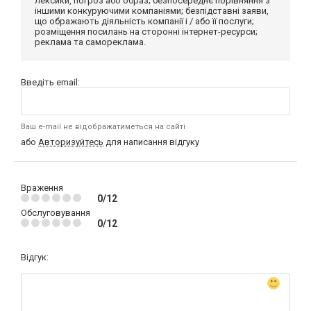
лексики, погроз або образ; безпосереднє порівняння з
іншими конкуруючими компаніями; безпідставні заяви,
що ображають діяльність компанії і / або її послуги;
розміщення посилань на сторонні інтернет-ресурси;
реклама та самореклама.
Введіть email:
Ваш e-mail не відображатиметься на сайті
або
Авторизуйтесь
для написання відгуку
Враження
0/12
Обслуговування
0/12
Відгук: