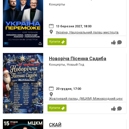
Переможе!
Концерты
13 березня 2027, 18:00
Україна, Національний палац мистецтв
Купити
Новоріча Пісенна Садиба
Концерты, Новый Год
20 грудня, 17:00
Жовтневий палац, (МЦКМ) Міжнародний центр кул
Купити
СКАЙ