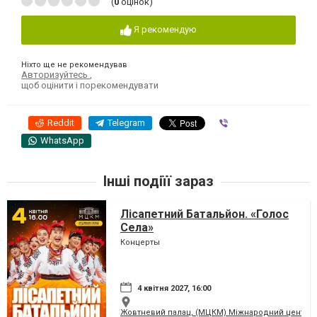
(
0
оцінок)
Я рекомендую
Ніхто ще не рекомендував
Авторизуйтесь
,
щоб оцінити і порекомендувати
Reddit
Telegram
Viber
WhatsApp
Інші подіїї зараз
Лісапетний Батальйон. «Голос
Села»
Концерты
4 квітня 2027, 16:00
Жовтневий палац, (МЦКМ) Міжнародний центр кул