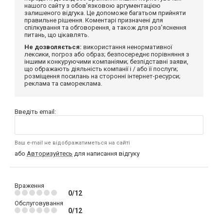
нашого сайту з обов'язковою аргументацією
залишеного відгука. Це допоможе багатьом прийняти
правильне рішення. Коментарі призначені для
спілкування та обговорення, а також для роз'яснення
питань, що цікавлять.
Не дозволяється:
використання ненормативної
лексики, погроз або образ; безпосереднє порівняння з
іншими конкуруючими компаніями; безпідставні заяви,
що ображають діяльність компанії і / або її послуги;
розміщення посилань на сторонні інтернет-ресурси;
реклама та самореклама.
Введіть email:
Ваш e-mail не відображатиметься на сайті
або
Авторизуйтесь
для написання відгуку
Враження
0/12
Обслуговування
0/12