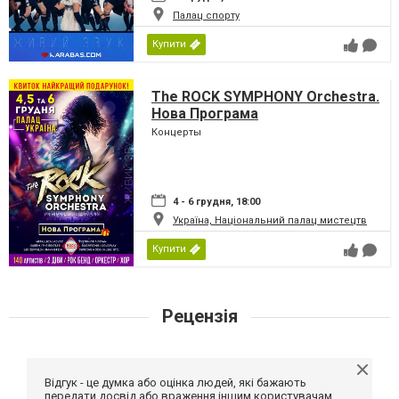
Палац спорту
Купити
The ROCK SYMPHONY Orchestra.
Нова Програма
Концерты
4 - 6 грудня, 18:00
Україна, Національний палац мистецтв
Купити
Рецензія
Відгук - це думка або оцінка людей, які бажають
передати досвід або враження іншим користувачам