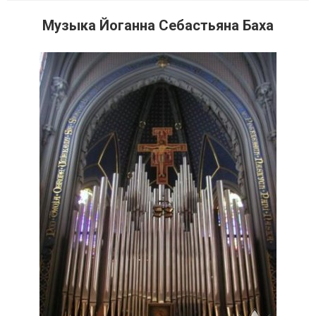
Музыка Йоганна Себастьяна Баха