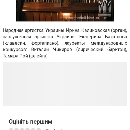
Народная артистка Украины Ирина Калиновская (орган),
заслуженная артистка Украины Екатерина Баженова
(клавесин, фортепиано), лауреаты международных
конкурсов: Виталий Чикиров (лирический баритон),
Тамара Рой (флейта).
Оцініть першим