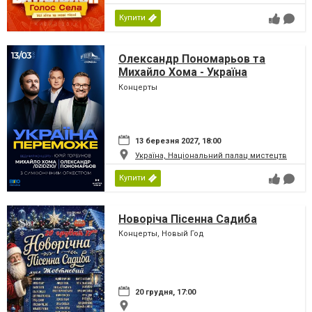
Купити
Олександр Пономарьов та
Михайло Хома - Україна
Переможе!
Концерты
13 березня 2027, 18:00
Україна, Національний палац мистецтв
Купити
Новоріча Пісенна Садиба
Концерты, Новый Год
20 грудня, 17:00