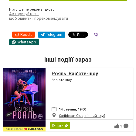
Ніхто ще не рекомендував
Авторизуйтесь
,
щоб оцінити і порекомендувати
Reddit
Telegram
Viber
WhatsApp
Інші подіїї зараз
Рояль. Вар’єте-шоу
Вар’єте-шоу
14 серпня, 19:00
Caribbean Club, нічний клуб
Купити
1