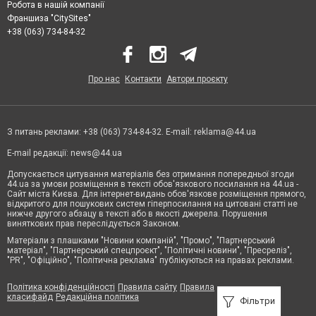
Робота в нашій компанії
Франшиза "CitySites"
+38 (063) 734-84-32
Про нас
Контакти
Автори проєкту
З питань реклами: +38 (063) 734-84-32. E-mail:
reklama@44.ua
E-mail редакції:
news@44.ua
Допускається цитування матеріалів без отримання попередньої згоди
44.ua за умови розміщення в тексті обов'язкового посилання на 44.ua -
Сайт міста Києва. Для інтернет-видань обов'язкове розміщення прямого,
відкритого для пошукових систем гіперпосилання на цитовані статті не
нижче другого абзацу в тексті або в якості джерела. Порушення
виняткових прав переслідується Законом.
Матеріали з плашками "Новини компаній", "Промо", "Партнерський
матеріал", "Партнерський спецпроєкт", "Політичні новини", "Пресреліз",
"PR", "Офіційно", "Політична реклама" публікуються на правах реклами.
Політика конфіденційності
Правила сайту
Правила
класифайд
Редакційна політика
Фільтри