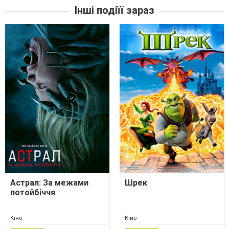
Інші подіїї зараз
Астрал: За межами
Шрек
потойбіччя
Кіно
Кіно