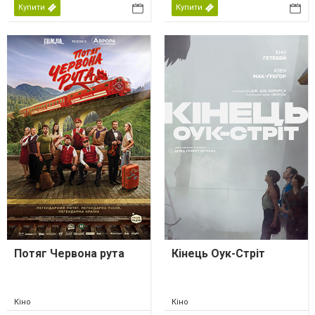
Купити
Купити
Потяг Червона рута
Кінець Оук-Стріт
Кіно
Кіно