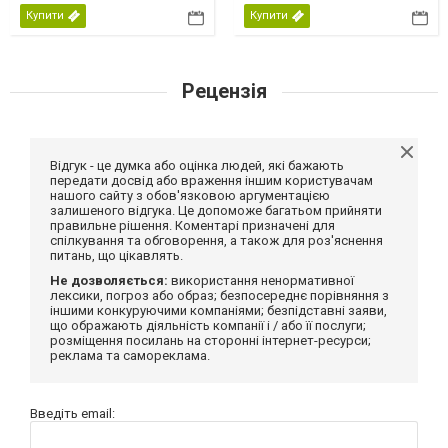
Купити
Купити
Рецензія
Відгук - це думка або оцінка людей, які бажають
передати досвід або враження іншим користувачам
нашого сайту з обов'язковою аргументацією
залишеного відгука. Це допоможе багатьом прийняти
правильне рішення. Коментарі призначені для
спілкування та обговорення, а також для роз'яснення
питань, що цікавлять.
Не дозволяється:
використання ненормативної
лексики, погроз або образ; безпосереднє порівняння з
іншими конкуруючими компаніями; безпідставні заяви,
що ображають діяльність компанії і / або її послуги;
розміщення посилань на сторонні інтернет-ресурси;
реклама та самореклама.
Введіть email: