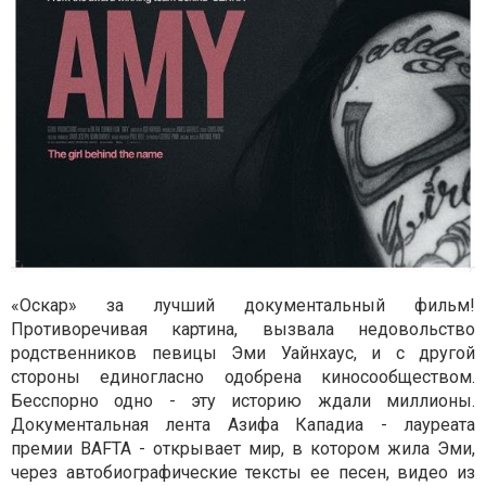
«Оскар» за лучший документальный фильм!
Противоречивая картина, вызвала недовольство
родственников певицы Эми Уайнхаус, и с другой
стороны единогласно одобрена киносообществом.
Бесспорно одно - эту историю ждали миллионы.
Документальная лента Азифа Кападиа - лауреата
премии BAFTA - открывает мир, в котором жила Эми,
через автобиографические тексты ее песен, видео из