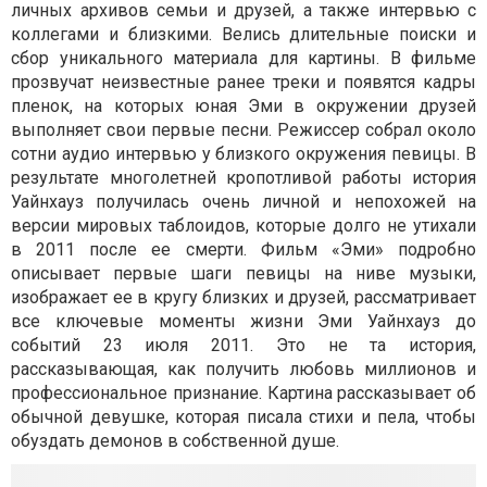
личных архивов семьи и друзей, а также интервью с
коллегами и близкими. Велись длительные поиски и
сбор уникального материала для картины. В фильме
прозвучат неизвестные ранее треки и появятся кадры
пленок, на которых юная Эми в окружении друзей
выполняет свои первые песни. Режиссер собрал около
сотни аудио интервью у близкого окружения певицы. В
результате многолетней кропотливой работы история
Уайнхауз получилась очень личной и непохожей на
версии мировых таблоидов, которые долго не утихали
в 2011 после ее смерти. Фильм «Эми» подробно
описывает первые шаги певицы на ниве музыки,
изображает ее в кругу близких и друзей, рассматривает
все ключевые моменты жизни Эми Уайнхауз до
событий 23 июля 2011. Это не та история,
рассказывающая, как получить любовь миллионов и
профессиональное признание. Картина рассказывает об
обычной девушке, которая писала стихи и пела, чтобы
обуздать демонов в собственной душе.