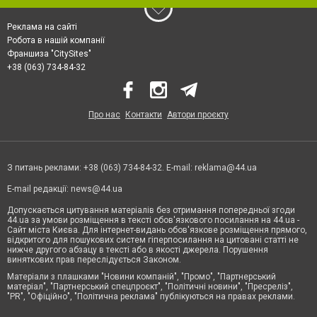
Реклама на сайті
Робота в нашій компанії
Франшиза "CitySites"
+38 (063) 734-84-32
Про нас
Контакти
Автори проєкту
З питань реклами: +38 (063) 734-84-32. E-mail:
reklama@44.ua
E-mail редакції:
news@44.ua
Допускається цитування матеріалів без отримання попередньої згоди
44.ua за умови розміщення в тексті обов'язкового посилання на 44.ua -
Сайт міста Києва. Для інтернет-видань обов'язкове розміщення прямого,
відкритого для пошукових систем гіперпосилання на цитовані статті не
нижче другого абзацу в тексті або в якості джерела. Порушення
виняткових прав переслідується Законом.
Матеріали з плашками "Новини компаній", "Промо", "Партнерський
матеріал", "Партнерський спецпроєкт", "Політичні новини", "Пресреліз",
"PR", "Офіційно", "Політична реклама" публікуються на правах реклами.