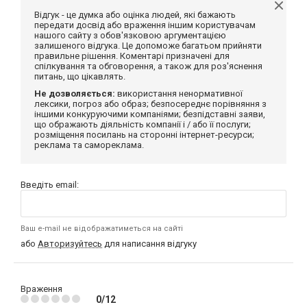
Відгук - це думка або оцінка людей, які бажають
передати досвід або враження іншим користувачам
нашого сайту з обов'язковою аргументацією
залишеного відгука. Це допоможе багатьом прийняти
правильне рішення. Коментарі призначені для
спілкування та обговорення, а також для роз'яснення
питань, що цікавлять.
Не дозволяється:
використання ненормативної
лексики, погроз або образ; безпосереднє порівняння з
іншими конкуруючими компаніями; безпідставні заяви,
що ображають діяльність компанії і / або її послуги;
розміщення посилань на сторонні інтернет-ресурси;
реклама та самореклама.
Введіть email:
Ваш e-mail не відображатиметься на сайті
або
Авторизуйтесь
для написання відгуку
Враження
0/12