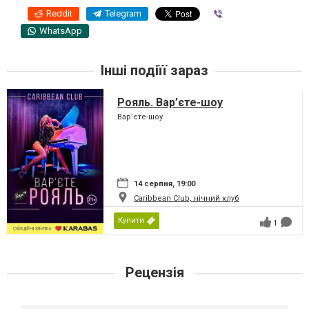
Reddit
Telegram
Viber
WhatsApp
Інші подіїї зараз
Рояль. Вар’єте-шоу
Вар’єте-шоу
14 серпня, 19:00
Caribbean Club, нічний клуб
Купити
1
Рецензія