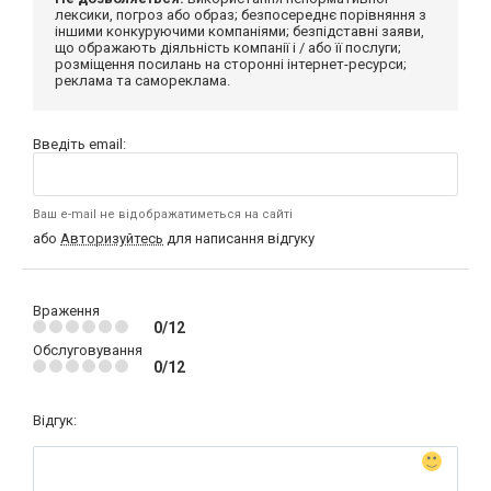
лексики, погроз або образ; безпосереднє порівняння з
іншими конкуруючими компаніями; безпідставні заяви,
що ображають діяльність компанії і / або її послуги;
розміщення посилань на сторонні інтернет-ресурси;
реклама та самореклама.
Введіть email:
Ваш e-mail не відображатиметься на сайті
або
Авторизуйтесь
для написання відгуку
Враження
0/12
Обслуговування
0/12
Відгук: