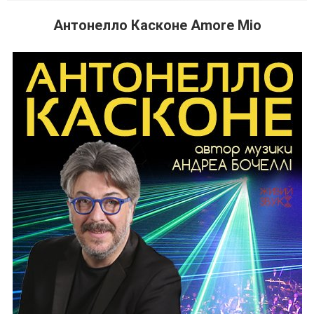
Антонелло Касконе Amore Mio