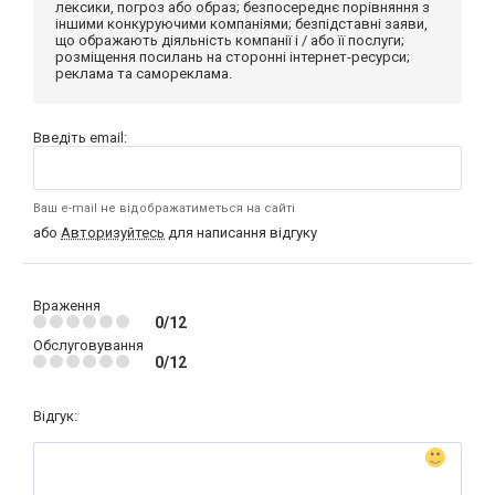
лексики, погроз або образ; безпосереднє порівняння з
іншими конкуруючими компаніями; безпідставні заяви,
що ображають діяльність компанії і / або її послуги;
розміщення посилань на сторонні інтернет-ресурси;
реклама та самореклама.
Введіть email:
Ваш e-mail не відображатиметься на сайті
або
Авторизуйтесь
для написання відгуку
Враження
0/12
Обслуговування
0/12
Відгук: