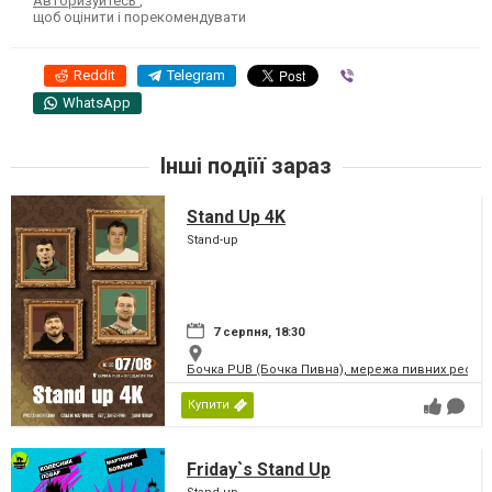
Авторизуйтесь
,
щоб оцінити і порекомендувати
Reddit
Telegram
Viber
WhatsApp
Інші подіїї зараз
Stand Up 4K
Stand-up
7 серпня, 18:30
Бочка PUB (Бочка Пивна), мережа пивних рестор
Купити
Friday`s Stand Up