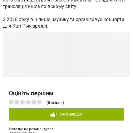
трансляція йшла по всьому світу.
З 2016 року він пише музику та організовує концерти
для Каті Річчіареллі.
Оцініть першим
(
0
оцінок)
Я рекомендую
Ніхто ще не рекомендував