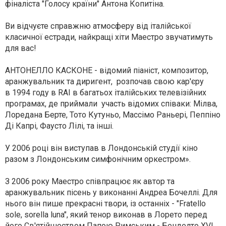
фіналіста "Голосу країни" Антона Копитіна.
Ви відчуєте справжню атмосферу від італійської
класичної естради, найкращі хіти Маестро звучатимуть
для вас!
АНТОНЕЛЛО КАСКОНЕ - відомий піаніст, композитор,
аранжувальник та диригент, розпочав свою кар'єру
в 1994 году в RAI в багатьох італійських телевізійних
програмах, де приймали участь відомих співаки: Мілва,
Лоредана Берте, Тото Кутуньо, Массімо Раньері, Пеппіно
Ді Капрі, Фаусто Лілі, та інші.
У 2006 році він виступав в Лондонській студії кіно
разом з Лондонським симфонічним оркестром».
З 2006 року Маестро співпрацює як автор та
аранжувальник пісень у виконанні Андреа Бочеллі. Для
нього він пише прекрасні твори, із останніх - "Fratello
sole, sorella luna", який тенор виконав в Лорето перед
його Св'ятійшеством Папою Римським - Бенделто XVI,