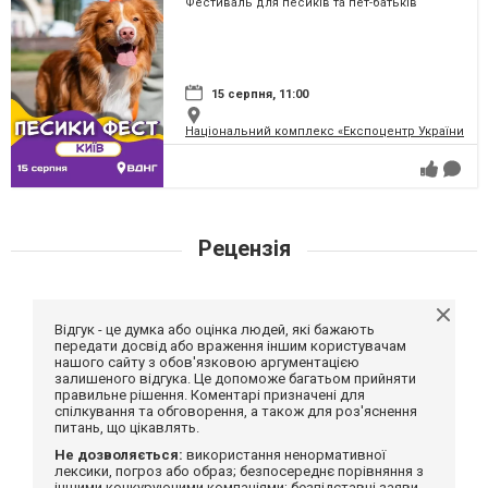
Фестиваль для песиків та пет-батьків
15 серпня, 11:00
Національний комплекс «Експоцентр України» (
Рецензія
Відгук - це думка або оцінка людей, які бажають
передати досвід або враження іншим користувачам
нашого сайту з обов'язковою аргументацією
залишеного відгука. Це допоможе багатьом прийняти
правильне рішення. Коментарі призначені для
спілкування та обговорення, а також для роз'яснення
питань, що цікавлять.
Не дозволяється:
використання ненормативної
лексики, погроз або образ; безпосереднє порівняння з
іншими конкуруючими компаніями; безпідставні заяви,