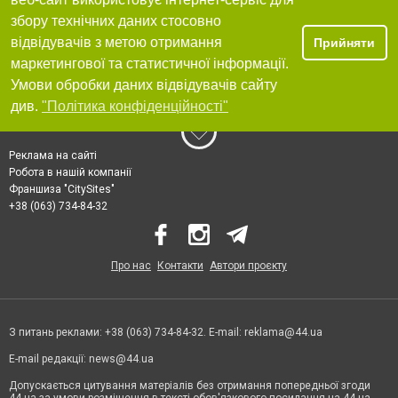
збору технічних даних стосовно
відвідувачів з метою отримання
Прийняти
маркетингової та статистичної інформації.
Умови обробки даних відвідувачів сайту
див.
"Політика конфіденційності"
Реклама на сайті
Робота в нашій компанії
Франшиза "CitySites"
+38 (063) 734-84-32
Про нас
Контакти
Автори проєкту
З питань реклами: +38 (063) 734-84-32. E-mail:
reklama@44.ua
E-mail редакції:
news@44.ua
Допускається цитування матеріалів без отримання попередньої згоди
44.ua за умови розміщення в тексті обов'язкового посилання на 44.ua -