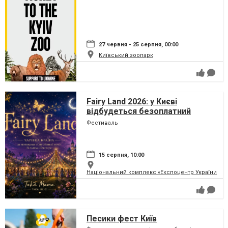
27 червня - 25 серпня, 00:00
Київський зоопарк
Fairy Land 2026: у Києві
відбудеться безоплатний
сімейний фестиваль, який
Фестиваль
перетворить парк на ВДНГ на
чарівну країну
15 серпня, 10:00
Національний комплекс «Експоцентр України» (
Песики фест Київ