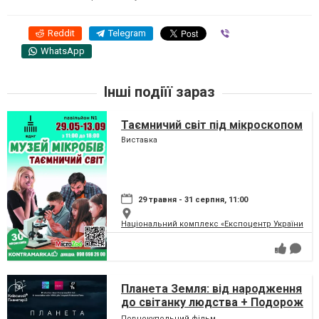
Reddit
Telegram
Viber
WhatsApp
Інші подіїї зараз
Таємничий світ під мікроскопом
Виставка
29 травня - 31 серпня, 11:00
Національний комплекс «Експоцентр України» (
Планета Земля: від народження
до світанку людства + Подорож
сузір'ями (класична програма)
Повнокупольний фільм