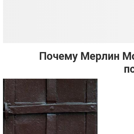
Почему Мерлин Мо
п