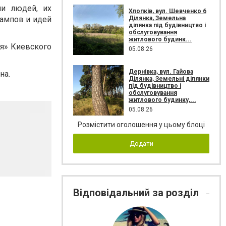
ии людей, их
Хлопків, вул. Шевченко 6
Ділянка, Земельна
ампов и идей
ділянка під будівництво і
обслуговування
житлового будинк...
ия» Киевского
05.08.26
Дернівка, вул. Гайова
на.
Ділянка, Земельні ділянки
під будівництво і
обслуговування
житлового будинку,...
05.08.26
Розмістити оголошення у цьому блоці
Додати
Відповідальний за розділ