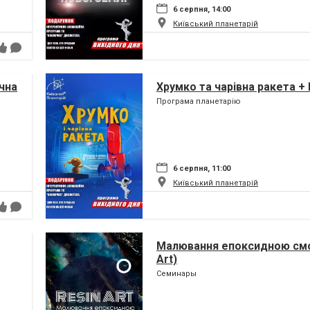
6 серпня, 14:00
Київський планетарій
чна
Хрумко та чарівна ракета +
Програма планетарію
6 серпня, 11:00
Київський планетарій
Малювання епоксидною смо
Art)
Семинары