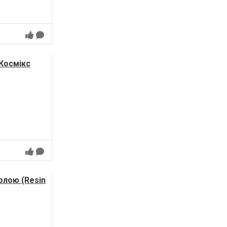
 Космікс
лою (Resin