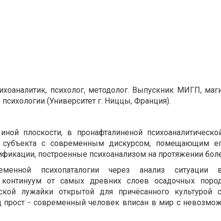
хоаналитик, психолог, методолог. Выпускник МИГП, маги
психологии (Университет г. Ниццы, Франция).
иной плоскости, в пронафталиненой психоаналитической
я субъекта с современным дискурсом, помещающим е
сификации, построенные психоанализом на протяжении боле
еменной психопаталогии через анализ ситуации 
в континуум от самых древних слоев осадочных поро
еской лужайки открытой для причёсанного культурой 
д прост - современный человек вписан в мир с невозмо