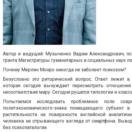
Автор и ведущий: Музыченко Вадим Александрович, пси
гранта Магистратуры гуманитарных и социальных наук по 
Почему Мерлин Монро никогда не заболеет психозом?
Безусловно это риторический вопрос. Ответ лежит в 
которая сегодня вынуждает пересмотреть отношени
несоответствия миру. Сегодня рушатся типологии и клас
Попытаемся исследовать проблемное поле совр
политэкономического-знака помещающего субъект 
растительности на поверхности английской аналитич
человека не отрывающего взгляда от смартфона. Выво
без психопаталогии.