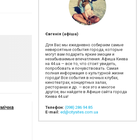
Євгенія (афіша)
Для Вас мы ежедневно собираем самые
невероятные события города, которые
могут вам подарить яркие эмоции и
незабываемые впечатления. Афиша Киева
на 44.ua — все то, что стоит увидеть,
попробовать и почувствовать. Самая
полная информация о культурной жизни
города! Все события в ночных клубах,
кинотеатрах, концертных залах,
ресторанах и др. — все это и многое
другое, вы найдете в Афише сайта города
Киева 44.ua!
смічна
Телефон:
(098) 286 94 85
E-mail:
ed@citysites.com.ua