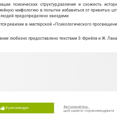
ции психических структур,различия и схожесть истор
емейную мифологию в попытке избавиться от привитых шт
 людей предопределено звездами.
нется ревизии в мастерской «Психологического просвещен
ие любезно предоставлено текстами З. Фрейла и Ж. Лака
Авторизуйтесь
,
Я рекомендую
щоб оцінити і порекомендувати