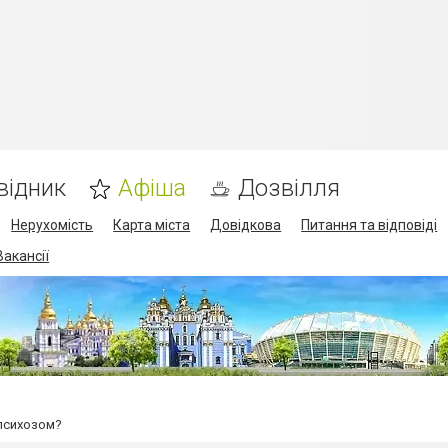
відник
Афіша
Дозвілля
Нерухомість
Карта міста
Довідкова
Питання та відповіді
Вакансії
психозом?