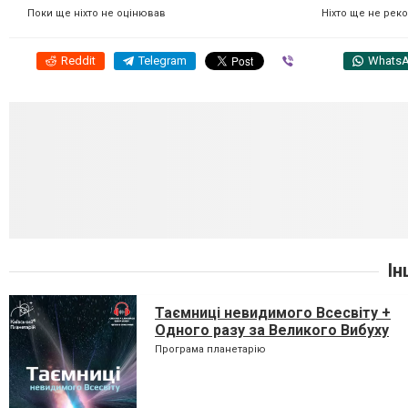
Ніхто ще не рек
Поки ще ніхто не оцінював
Reddit
Telegram
Viber
Whats
Ін
Таємниці невидимого Всесвіту +
Одного разу за Великого Вибуху
Програма планетарію