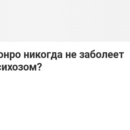
нро никогда не заболеет
сихозом?