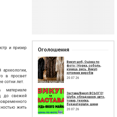
стр и призер
Оголошення
Викуп шуб, Оцінка по
фото | Норка, соболь,
куница, рись. Викуп
 археологии,
хутряних виробів
го в просвет
20.07.26
е сотни лет.
в материале
Застава/Викуп ВСЬОГО!
д до свежей
Шуби, обладнання, авто,
товар, техніка,
современного
будматеріали, шини
жностью жить
20.07.26