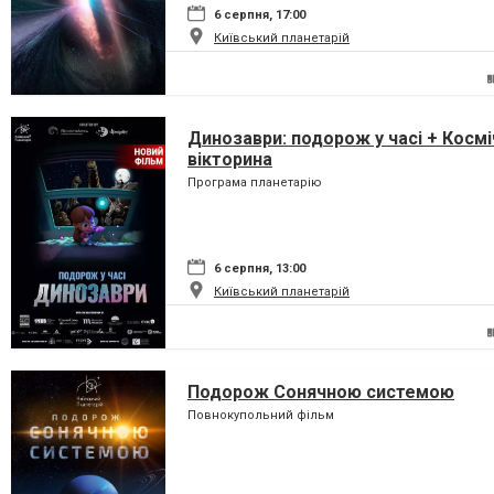
6 серпня, 17:00
Київський планетарій
Динозаври: подорож у часі + Космі
вікторина
Програма планетарію
6 серпня, 13:00
Київський планетарій
Подорож Сонячною системою
Повнокупольний фільм