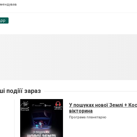
омендував
App
ші подіїї зараз
У пошуках нової Землі + Ко
вікторина
Програма планетарію