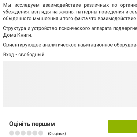
Мы исследуем взаимодействие различных по организа
убеждения, взгляды на жизнь, паттерны поведения и с
обыденного мышления и того факта что взаимодействие
Структура и устройство психического аппарата подверг
Дома Книги.
Ориентирующее аналитическое навигационное оборудован
Вход - свободный
Оцініть першим
(
0
оцінок)