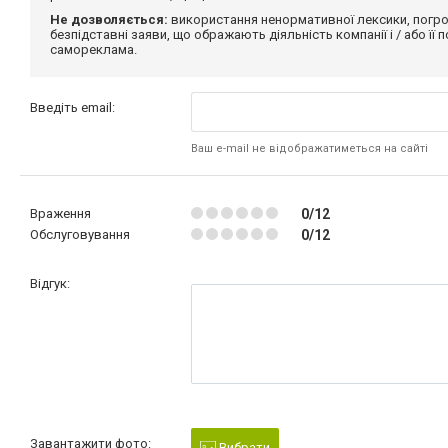
Не дозволяється:
використання ненормативної лексики, погро
безпідставні заяви, що ображають діяльність компанії і / або її
самореклама.
Введіть email:
Ваш e-mail не відображатиметься на сайті
Враження
0/12
Обслуговування
0/12
Відгук:
Завантажити фото:
Вибрати