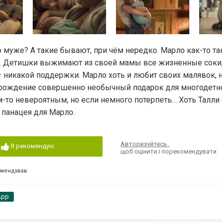
 муже? А такие бывают, при чём нередко. Марло как-то так
ся. Детишки выжимают из своей мамы все жизненные соки,
 – никакой поддержки. Марло хоть и любит своих малявок, 
ень рождение совершенно необычный подарок для многодетн
м-то невероятным, но если немного потерпеть… Хоть Талли 
 панацея для Марло.
Авторизуйтесь
,
Я рекомендую
щоб оцінити і порекомендувати
омендував
App