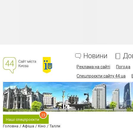
Новини
До
Реклама на сайті
Погода
Спецпроєкти сайту 44.ua
23
Наші спецпроєкти
Головна
Афіша
Кіно
Талли