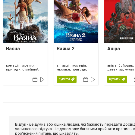
Ваяна
Ваяна 2
Акіра
комедія, мюзикл,
анімація, комедія,
аніме, бойовик,
пригоди, сімейний,
мюзикл, пригоди,
детектив, мульт
США, Нова Зеландія,
сімейний, США,
трилер, фантаст
2026
Канада, 2024
Японія, 2026
Купити
Купити
Відгук - це думка або оцінка людей, які бажають передати дос
залишеного відгука. Це допоможе багатьом прийняти правильне 
роз'яснення питань, що цікавлять.