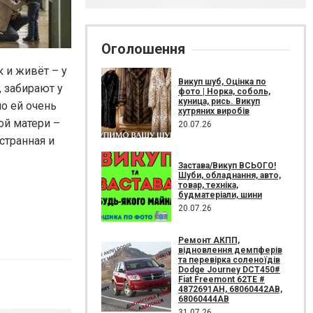
Оголошення
 и живёт – у
Викуп шуб, Оцінка по
 забирают у
фото | Норка, соболь,
куница, рись. Викуп
но ей очень
хутряних виробів
ой матери –
20.07.26
странная и
Застава/Викуп ВСЬОГО!
Шуби, обладнання, авто,
товар, техніка,
будматеріали, шини
20.07.26
Ремонт АКПП,
відновлення демпферів
та перевірка соленоїдів
Dodge Journey DCT450#
Fiat Freemont 62TE #
4872691AH, 68060442AB,
68060444AB
31.07.26