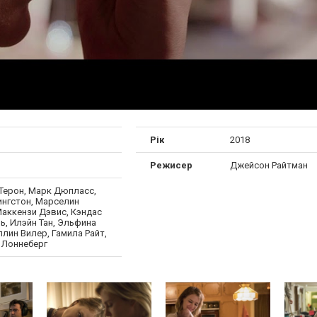
Рік
2018
Режисер
Джейсон Райтман
Терон, Марк Дюпласс,
ингстон, Марселин
Маккензи Дэвис, Кэндас
ь, Илэйн Тан, Эльфина
лин Вилер, Гамила Райт,
 Лоннеберг