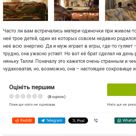
Часто ли вам встречались матери-одиночки при живом-то
неё трое детей, один из которых совсем недавно родил
неё всю энергию. Да и муж играет в игры, где-то гуляет
трудно, она ужасно устаёт. Но вот её брат сделал на д
няньку Талли. Поначалу это кажется очень странным и че
чудаковатая, но, возможно, она – настоящее сокровище и
Оцініть першим
(
0
оцінок)
Ніхто ще не рек
Поки ще ніхто не оцінював
Reddit
Telegram
Viber
Whats