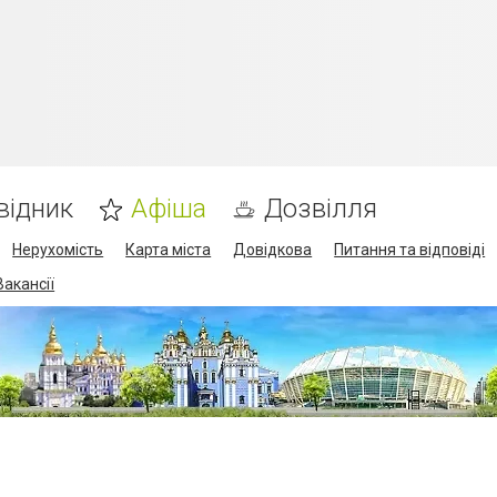
відник
Афіша
Дозвілля
Нерухомість
Карта міста
Довідкова
Питання та відповіді
Вакансії