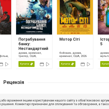
Пограбування
Мотор Сіті
Істо
банку:
5
Нестандартний
метод
драма, кримінал,
драма,
бойовик, драма,
фільм,
трилер, США,
мульт
кримінал, США, 2026
ика,
Великобританія,
сімейн
Ірландія, 2026
США, 
Купити
Купити
Купи
Рецензія
від або враження іншим користувачам нашого сайту з обов'язковою аргу
рішення. Коментарі призначені для спілкування та обговорення, а тако