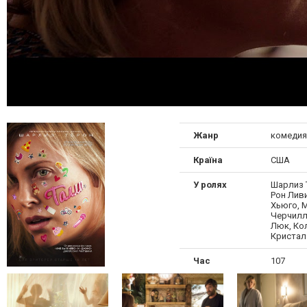
Жанр
комедия
Країна
США
У ролях
Шарлиз 
Рон Лив
Хьюго, 
Черчилл
Люк, Кол
Кристал
Час
107