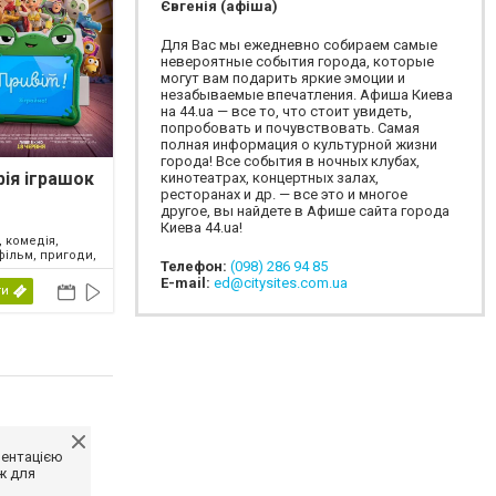
Євгенія (афіша)
Для Вас мы ежедневно собираем самые
невероятные события города, которые
могут вам подарить яркие эмоции и
незабываемые впечатления. Афиша Киева
на 44.ua — все то, что стоит увидеть,
попробовать и почувствовать. Самая
полная информация о культурной жизни
города! Все события в ночных клубах,
рія іграшок
кинотеатрах, концертных залах,
ресторанах и др. — все это и многое
другое, вы найдете в Афише сайта города
Киева 44.ua!
 комедія,
фільм, пригоди,
Телефон:
(098) 286 94 85
ий, фентезі,
E-mail:
ed@citysites.com.ua
2026
ти
ментацією
ж для