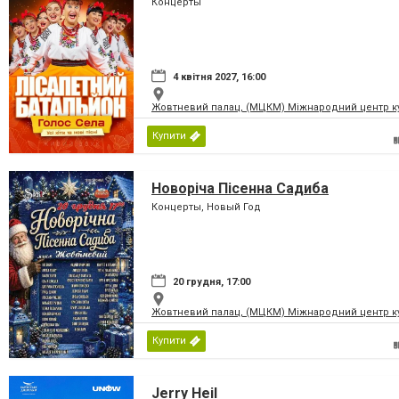
Концерты
4 квітня 2027, 16:00
Жовтневий палац, (МЦКМ) Міжнародний центр кул
Купити
Новоріча Пісенна Садиба
Концерты, Новый Год
20 грудня, 17:00
Жовтневий палац, (МЦКМ) Міжнародний центр кул
Купити
Jerry Heil