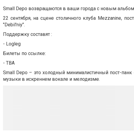
Small Depo возвращаются в ваши города с новым альбо
22 сентября, на сцене столичного клуба Mezzanine, по
"Debil'niy".
Поддержку составят :
- Logleg
Билеты по ссылке:
- TBA
Small Depo – это холодный минималистичный пост-панк 
музыки в искреннем вокале и мелодизме.