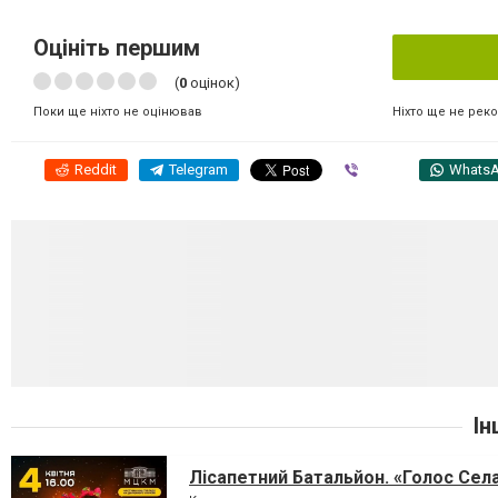
Оцініть першим
(
0
оцінок)
Ніхто ще не рек
Поки ще ніхто не оцінював
Reddit
Telegram
Viber
Whats
Ін
Лісапетний Батальйон. «Голос Сел