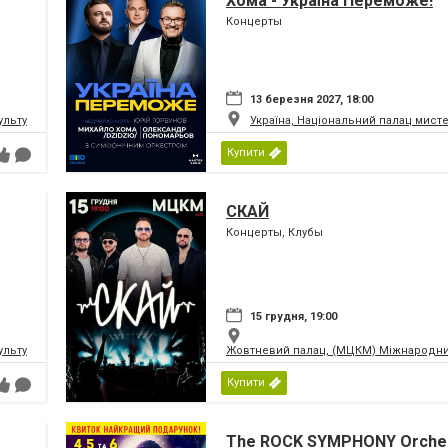
Хома - Україна Переможе!
Концерты
13 березня 2027, 18:00
ьтури і мистецтв Федерації профспілок України
Україна, Національний палац мист
Купити
СКАЙ
Концерты, Клубы
15 грудня, 19:00
ьтури і мистецтв Федерації профспілок України
Жовтневий палац, (МЦКМ) Міжнародний
Купити
The ROCK SYMPHONY Orches