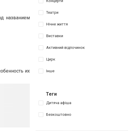
Концерти
Театри
под названием
Нічне життя
Виставки
Активний відпочинок
Цирк
собенность их
Інше
Теги
Дитяча афіша
Безкоштовно