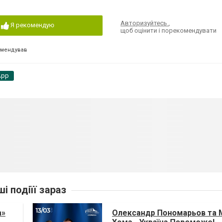
Авторизуйтесь
,
Я рекомендую
щоб оцінити і порекомендувати
омендував
App
ші подіїї зараз
а»
Олександр Пономарьов та 