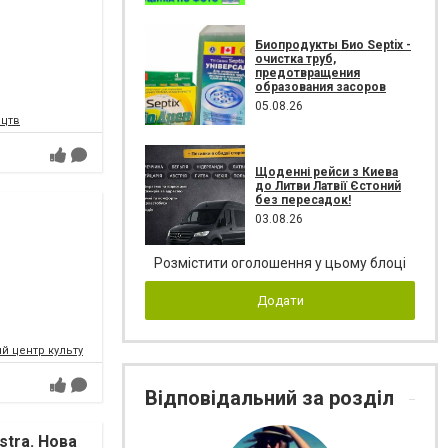
Биопродукты Био Septix -
очистка труб,
предотвращения
образования засоров
05.08.26
ецтв
Щоденні рейси з Киева
до Литви Латвії Єстоний
без пересадок!
03.08.26
Розмістити оголошення у цьому блоці
Додати
 центр культури і мистецтв Федерації профспілок України
Відповідальний за розділ
tra. Нова