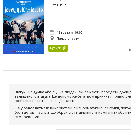
Концерты
12 грудня, 18:00
Палац спорту
Купити
Відгук - це думка або оцінка людей, які бажають передати дос
залишеного відгука. Це допоможе багатьом прийняти правильне 
роз'яснення питань, що цікавлять.
Не дозволяється:
використання ненормативної лексики, погро
безпідставні заяви, що ображають діяльність компанії і / або її
самореклама.