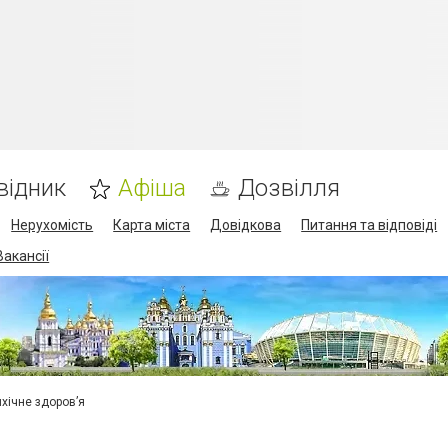
відник
Афіша
Дозвілля
Нерухомість
Карта міста
Довідкова
Питання та відповіді
Вакансії
ихічне здоров’я