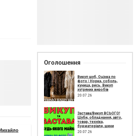
Оголошення
Викуп шуб, Оцінка по
фото | Норка, соболь,
куница, рись. Викуп
хутряних виробів
20.07.26
Застава/Викуп ВСЬОГО!
Шуби, обладнання, авто,
товар, техніка,
будматеріали, шини
Михайло
20.07.26