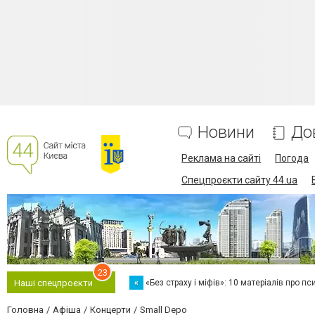
Новини
До
Реклама на сайті
Погода
Спецпроєкти сайту 44.ua
23
«
«Без страху і міфів»: 10 матеріалів про пс
Наші спецпроєкти
Головна
Афіша
Концерти
Small Depo