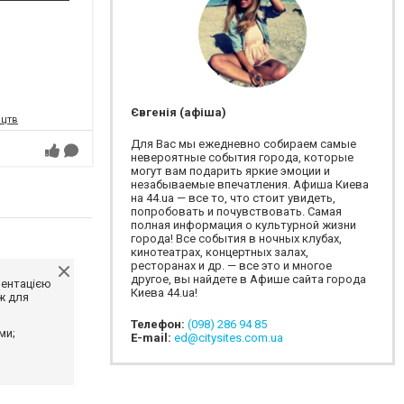
Євгенія (афіша)
ецтв
Для Вас мы ежедневно собираем самые
невероятные события города, которые
могут вам подарить яркие эмоции и
незабываемые впечатления. Афиша Киева
на 44.ua — все то, что стоит увидеть,
попробовать и почувствовать. Самая
полная информация о культурной жизни
города! Все события в ночных клубах,
кинотеатрах, концертных залах,
ресторанах и др. — все это и многое
другое, вы найдете в Афише сайта города
ментацією
Киева 44.ua!
ж для
Телефон:
(098) 286 94 85
ми;
E-mail:
ed@citysites.com.ua