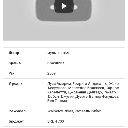
Жанр
мультфильм
Країна
Бразилия
Рік
2009
У ролях
Луис Аморим, Родриго Андреатто, Жаир
Ассумпсао, Марселло Браккеси, Карлос
Капелетти, Джованни Делгадо, Ренато
Добал, Джулия Дуарте, Вагнер Фагундез,
Бел Гарсия
Режисер
Walbercy Ribas, Рафаэль Рибас
Бюджет
BRL 4 700