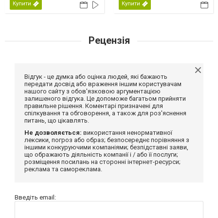
Купити
Купити
Рецензія
Відгук - це думка або оцінка людей, які бажають
передати досвід або враження іншим користувачам
нашого сайту з обов'язковою аргументацією
залишеного відгука. Це допоможе багатьом прийняти
правильне рішення. Коментарі призначені для
спілкування та обговорення, а також для роз'яснення
питань, що цікавлять.
Не дозволяється:
використання ненормативної
лексики, погроз або образ; безпосереднє порівняння з
іншими конкуруючими компаніями; безпідставні заяви,
що ображають діяльність компанії і / або її послуги;
розміщення посилань на сторонні інтернет-ресурси;
реклама та самореклама.
Введіть email: