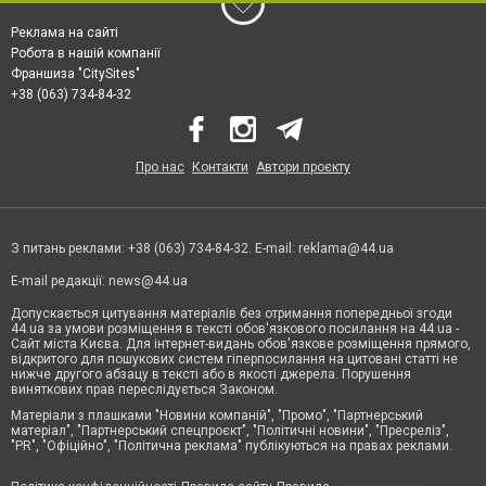
Реклама на сайті
Робота в нашій компанії
Франшиза "CitySites"
+38 (063) 734-84-32
Про нас
Контакти
Автори проєкту
З питань реклами: +38 (063) 734-84-32. E-mail:
reklama@44.ua
E-mail редакції:
news@44.ua
Допускається цитування матеріалів без отримання попередньої згоди
44.ua за умови розміщення в тексті обов'язкового посилання на 44.ua -
Сайт міста Києва. Для інтернет-видань обов'язкове розміщення прямого,
відкритого для пошукових систем гіперпосилання на цитовані статті не
нижче другого абзацу в тексті або в якості джерела. Порушення
виняткових прав переслідується Законом.
Матеріали з плашками "Новини компаній", "Промо", "Партнерський
матеріал", "Партнерський спецпроєкт", "Політичні новини", "Пресреліз",
"PR", "Офіційно", "Політична реклама" публікуються на правах реклами.