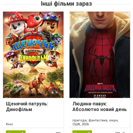
Інші фільми зараз
Щенячий патруль:
Людина-павук:
Динофільм
Абсолютно новий день
пригоди, фантастика, екшн,
Кіно
США, 2026