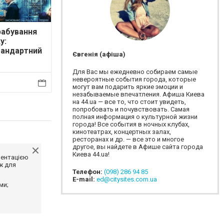
рабування
у:
тандартний
Євгенія (афіша)
од
Для Вас мы ежедневно собираем самые
невероятные события города, которые
могут вам подарить яркие эмоции и
незабываемые впечатления. Афиша Киева
на 44.ua — все то, что стоит увидеть,
попробовать и почувствовать. Самая
полная информация о культурной жизни
города! Все события в ночных клубах,
кинотеатрах, концертных залах,
ресторанах и др. — все это и многое
другое, вы найдете в Афише сайта города
Киева 44.ua!
ментацією
ж для
Телефон:
(098) 286 94 85
E-mail:
ed@citysites.com.ua
ми;