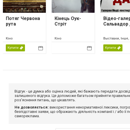
Потяг Червона
Кінець Оук-
Відео-гале
рута
Стріт
Сальвадор 
Кіно
Кіно
Выставки, Інше,
Купити
Купити
Відгук - це думка або оцінка людей, які бажають передати дос
залишеного відгука. Це допоможе багатьом прийняти правильне 
роз'яснення питань, що цікавлять.
Не дозволяється:
використання ненормативної лексики, погро
безпідставні заяви, що ображають діяльність компанії і / або її
самореклама.