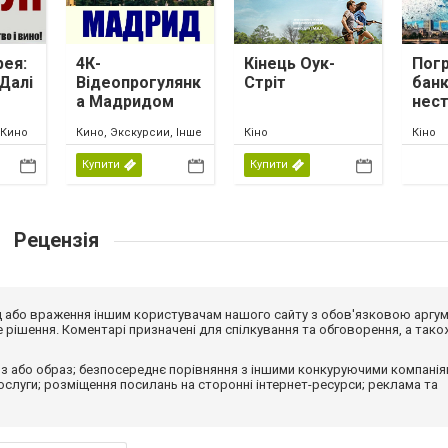
рея:
4К-
Кінець Оук-
Пог
Далі
Відеопрогулянк
Стріт
банк
а Мадридом
нес
мет
 Кино
Кино, Экскурсии, Інше
Кіно
Кіно
Купити
Купити
Рецензія
від або враження іншим користувачам нашого сайту з обов'язковою аргу
рішення. Коментарі призначені для спілкування та обговорення, а тако
з або образ; безпосереднє порівняння з іншими конкуруючими компанія
 послуги; розміщення посилань на сторонні інтернет-ресурси; реклама та