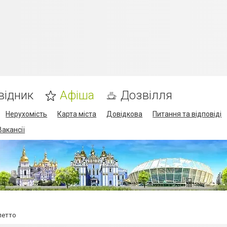
відник
Афіша
Дозвілля
Нерухомість
Карта міста
Довідкова
Питання та відповіді
Вакансії
летто