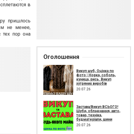
 сплетаются в
ору пришлось
ем не менее,
 тех пор она
Оголошення
Викуп шуб, Оцінка по
фото | Норка, соболь,
куница, рись. Викуп
хутряних виробів
20.07.26
Застава/Викуп ВСЬОГО!
Шуби, обладнання, авто,
товар, техніка,
будматеріали, шини
20.07.26