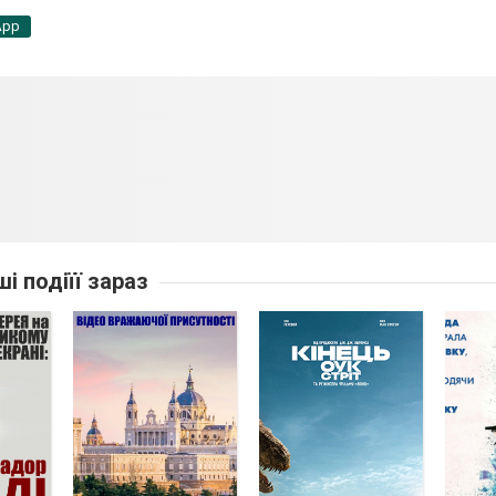
App
ші подіїї зараз