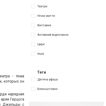
Театри
Нічне життя
Виставки
Активний відпочинок
Цирк
Інше
Теги
еатра - тема
Дитяча афіша
к, которых он
Безкоштовно
рди нарядная
 ария Герцога
ты Джильды с