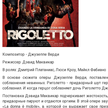
Композитор - Джузеппе Верди
Режисcер: Дэвид Маквикар
В ролях: Дмитрий Платаниас, Люси Кроу, Майкл Фабиано
В основе сюжета оперы Джузеппе Верди, поставлен
соблазнения невинных. Риголетто - придворный шут гер
соблазнил. И когда герцог соблазняет дочь Риголетто Джи
Постановка Дэвида Маквикар подчеркивает жестокость
придворные пируют и отдаются оргиям. В этой опере з
«La donna è mobile», в которой он выражает свое пр