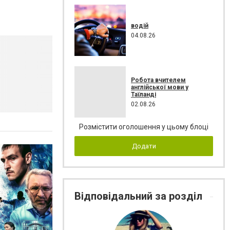
водій
04.08.26
Робота вчителем
англійської мови у
Таїланді
02.08.26
Розмістити оголошення у цьому блоці
Додати
Відповідальний за розділ