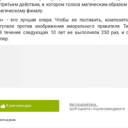
 третьем действии, в котором голоса магическим образом
рагическому финалу.
о» - его лучшая опера. Чтобы ее поставить, композит
тупали против изображения аморального правителя. Т
 течение следующих 10 лет ее выполняли 250 раз, и с
пер.
Авторизуйтесь
,
Я рекомендую
щоб оцінити і порекомендувати
омендував