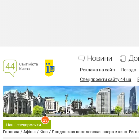
Новини
До
Реклама на сайті
Погода
Спецпроєкти сайту 44.ua
23
Наші спецпроєкти
Головна
Афіша
Кіно
Лондонская королевская опера в кино: Риго