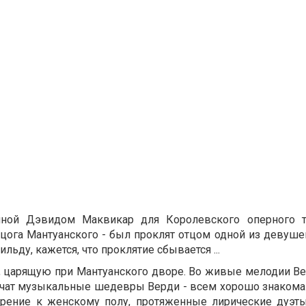
ной Дэвидом Маквикар для Королевского оперного т
цога Мантуанского - был проклят отцом одной из девуше
льду, кажется, что проклятие сбывается ...
, царящую при Мантуанского дворе. Во живые мелодии Ве
вучат музыкальные шедевры Верди - всем хорошо знакома
езрение к женскому полу, протяженные лирические дуэ