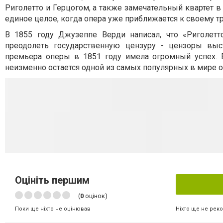
Риголетто и Герцогом, а также замечательный квартет в
единое целое, когда опера уже приближается к своему т
В 1855 году Джузеппе Верди написал, что «Риголетт
преодолеть государственную цензуру - цензоры выс
премьера оперы в 1851 году имела огромный успех. В
неизменно остается одной из самых популярных в мире о
Оцініть першим
(
0
оцінок)
Ніхто ще не рек
Поки ще ніхто не оцінював