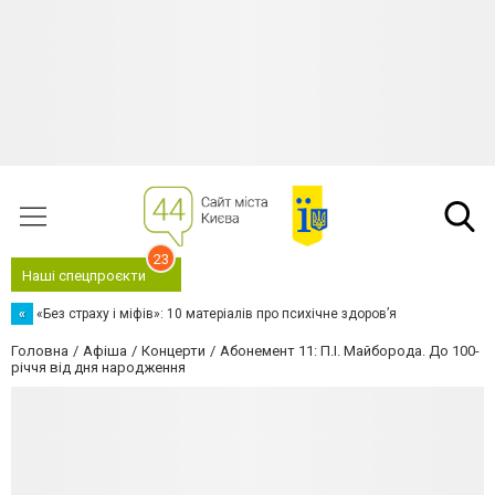
23
Наші спецпроєкти
«
«Без страху і міфів»: 10 матеріалів про психічне здоров’я
Головна
Афіша
Концерти
Абонемент 11: П.І. Майборода. До 100-
річчя від дня народження