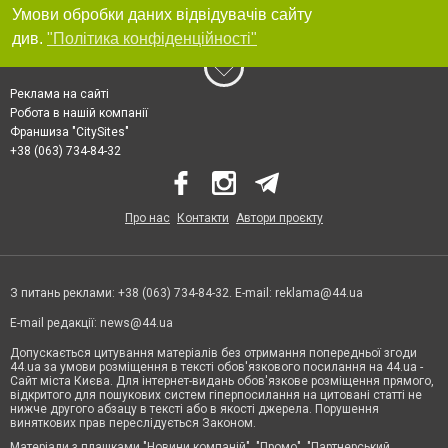
Умови обробки даних відвідувачів сайту
див.
"Політика конфіденційності"
Реклама на сайті
Робота в нашій компанії
Франшиза "CitySites"
+38 (063) 734-84-32
Про нас
Контакти
Автори проєкту
З питань реклами: +38 (063) 734-84-32. E-mail:
reklama@44.ua
E-mail редакції:
news@44.ua
Допускається цитування матеріалів без отримання попередньої згоди
44.ua за умови розміщення в тексті обов'язкового посилання на 44.ua -
Сайт міста Києва. Для інтернет-видань обов'язкове розміщення прямого,
відкритого для пошукових систем гіперпосилання на цитовані статті не
нижче другого абзацу в тексті або в якості джерела. Порушення
виняткових прав переслідується Законом.
Матеріали з плашками "Новини компаній", "Промо", "Партнерський