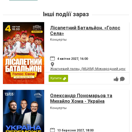
Інші подіїї зараз
Лісапетний Батальйон. «Голос
Села»
Концерты
4 квітня 2027, 16:00
Жовтневий палац, (МЦКМ) Міжнародний центр кул
Купити
Олександр Пономарьов та
Михайло Хома - Україна
Переможе!
Концерты
13 березня 2027, 18:00