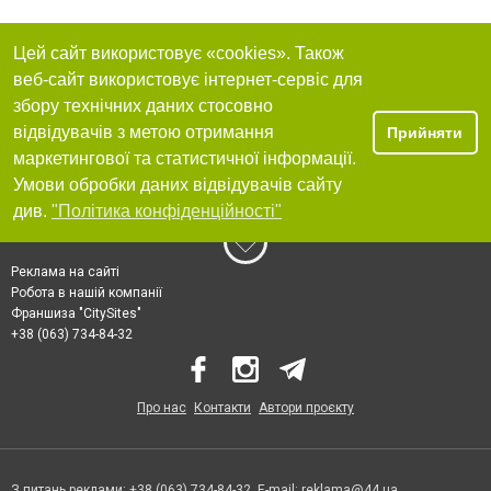
Цей сайт використовує «cookies». Також
веб-сайт використовує інтернет-сервіс для
збору технічних даних стосовно
відвідувачів з метою отримання
Прийняти
маркетингової та статистичної інформації.
Умови обробки даних відвідувачів сайту
див.
"Політика конфіденційності"
Реклама на сайті
Робота в нашій компанії
Франшиза "CitySites"
+38 (063) 734-84-32
Про нас
Контакти
Автори проєкту
З питань реклами: +38 (063) 734-84-32. E-mail:
reklama@44.ua