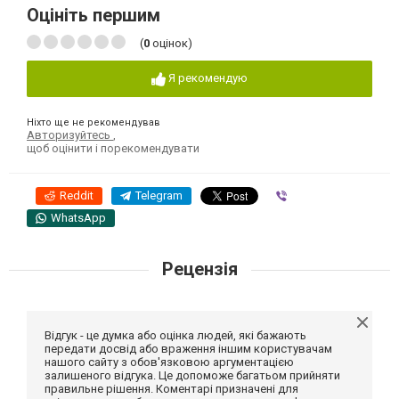
Оцініть першим
(
0
оцінок)
Я рекомендую
Ніхто ще не рекомендував
Авторизуйтесь
,
щоб оцінити і порекомендувати
Reddit
Telegram
Viber
WhatsApp
Рецензія
Відгук - це думка або оцінка людей, які бажають
передати досвід або враження іншим користувачам
нашого сайту з обов'язковою аргументацією
залишеного відгука. Це допоможе багатьом прийняти
правильне рішення. Коментарі призначені для