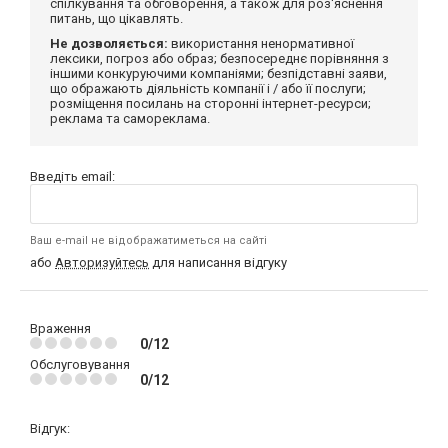
спілкування та обговорення, а також для роз'яснення
питань, що цікавлять.
Не дозволяється:
використання ненормативної
лексики, погроз або образ; безпосереднє порівняння з
іншими конкуруючими компаніями; безпідставні заяви,
що ображають діяльність компанії і / або її послуги;
розміщення посилань на сторонні інтернет-ресурси;
реклама та самореклама.
Введіть email:
Ваш e-mail не відображатиметься на сайті
або
Авторизуйтесь
для написання відгуку
Враження
0/12
Обслуговування
0/12
Відгук: