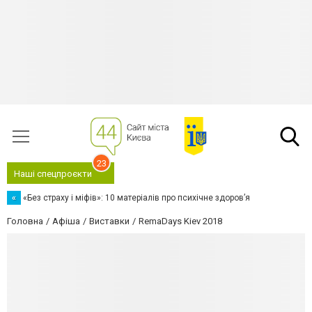
23
Наші спецпроєкти
«
«Без страху і міфів»: 10 матеріалів про психічне здоров’я
Головна
Афіша
Виставки
RemaDays Kiev 2018