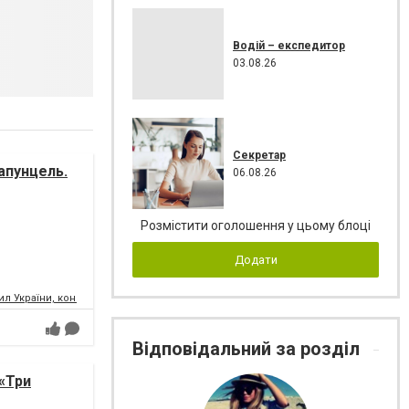
Водій – експедитор
03.08.26
Секретар
апунцель.
06.08.26
Розмістити оголошення у цьому блоці
Додати
л України, концертний зал
Відповідальний за розділ
«Три