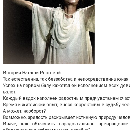
История Наташи Ростовой.
Так естественна, так беззаботна и непосредственна юная
Успех на первом балу кажется ей исполнением всех де
взлет.
Каждый вздох наполнен радостным предчувствием счаст
Время и житейский опыт, внося коррективы в судьбу чел
А может, наоборот?
Возможно, зрелость раскрывает истинную природу челов
Иначе, как объяснить парадоксальное превращение