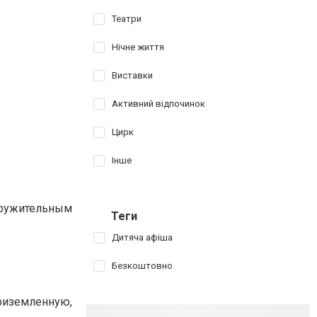
Театри
Нічне життя
Виставки
Активний відпочинок
Цирк
Інше
окружительным
Теги
Дитяча афіша
Безкоштовно
риземленную,