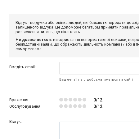
Відгук - це думка або оцінка людей, які бажають передати дос
залишеного відгука. Це допоможе багатьом прийняти правильне 
роз'яснення питань, що цікавлять.
Не дозволяється:
використання ненормативної лексики, погро
безпідставні заяви, що ображають діяльність компанії і / або її
самореклама.
Введіть email:
Ваш e-mail не відображатиметься на сайті
Враження
0/12
Обслуговування
0/12
Відгук: