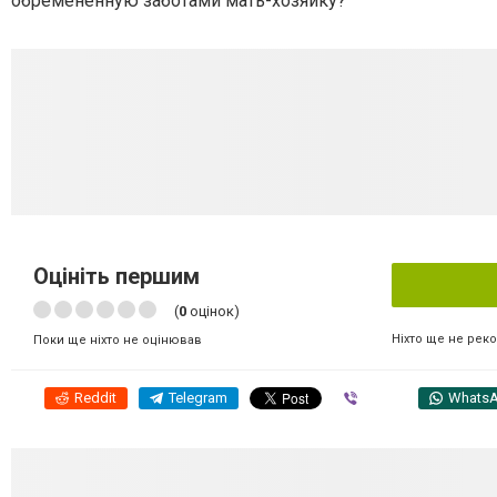
обремененную заботами мать-хозяйку?
Оцініть першим
(
0
оцінок)
Ніхто ще не рек
Поки ще ніхто не оцінював
Reddit
Telegram
Viber
Whats