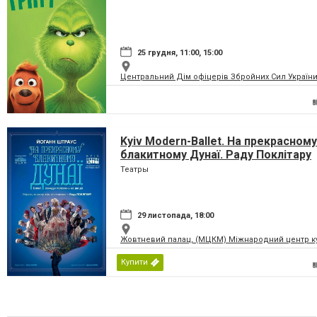
25 грудня, 11:00, 15:00
Центральний Дім офіцерів Збройних Сил України
Kyiv Modern-Ballet. На прекрасному
блакитному Дунаї. Раду Поклітару
Театры
29 листопада, 18:00
Жовтневий палац, (МЦКМ) Міжнародний центр кул
Купити