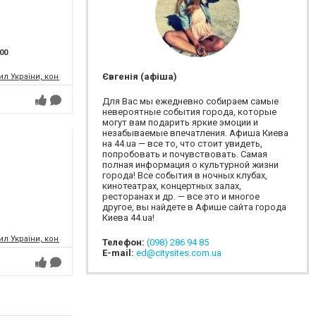
:00
Євгенія (афіша)
л України, концертний зал
Для Вас мы ежедневно собираем самые
невероятные события города, которые
могут вам подарить яркие эмоции и
незабываемые впечатления. Афиша Киева
на 44.ua — все то, что стоит увидеть,
попробовать и почувствовать. Самая
полная информация о культурной жизни
города! Все события в ночных клубах,
кинотеатрах, концертных залах,
ресторанах и др. — все это и многое
другое, вы найдете в Афише сайта города
Киева 44.ua!
л України, концертний зал
Телефон:
(098) 286 94 85
E-mail:
ed@citysites.com.ua