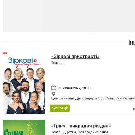
Ін
«Зіркові пристрасті»
Театры
30 січня 2027, 18:00
Центральний Дім офіцерів Збройних Сил України
Купити
«Грінч - викрадач різдва»
Театры, Детям, Новогодние ёлки