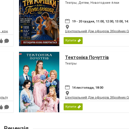
Театры, Детям, Новогодние ёлки
19 - 20 грудня, 11:00, 12:00, 13:00, 14
, концертний зал
Центральний Дім офіцерів Збройних Си
Купити
Тектоніка Почуттів
Театры
14 листопада, 18:00
ьтури і мистецтв Федерації профспілок України
Центральний Дім офіцерів Збройних Си
Купити
Рецензія