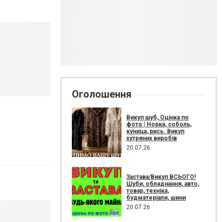
Оголошення
Викуп шуб, Оцінка по
фото | Норка, соболь,
куница, рись. Викуп
хутряних виробів
20.07.26
Застава/Викуп ВСЬОГО!
Шуби, обладнання, авто,
товар, техніка,
будматеріали, шини
20.07.26