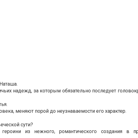
 Наташа.
вичьих надежд, за которым обязательно последует голов
ья.
овека, меняют порой до неузнаваемости его характер.
еческой сути?
 героини из нежного, романтического создания в п