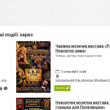
ші подіїї зараз
Чарівна музична вистава «Р
Новорічні дива»
Театры, Детям, Новогодние ёлки
2 січня 2027, 12:00
, концертний зал
Центральний Дім офіцерів Збройних Си
Купити
Новорічна музична вистава 
горішки для Попелюшки»