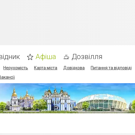
відник
Афіша
Дозвілля
Нерухомість
Карта міста
Довідкова
Питання та відповіді
Вакансії