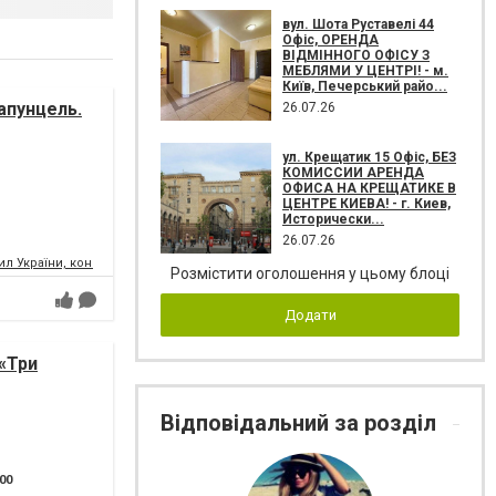
вул. Шота Руставелі 44
Офіс, ОРЕНДА
ВІДМІННОГО ОФІСУ З
МЕБЛЯМИ У ЦЕНТРІ! - м.
Київ, Печерський райо...
апунцель.
26.07.26
ул. Крещатик 15 Офіс, БЕЗ
КОМИССИИ АРЕНДА
ОФИСА НА КРЕЩАТИКЕ В
ЦЕНТРЕ КИЕВА! - г. Киев,
Исторически...
26.07.26
л України, концертний зал
Розмістити оголошення у цьому блоці
Додати
«Три
Відповідальний за розділ
:00