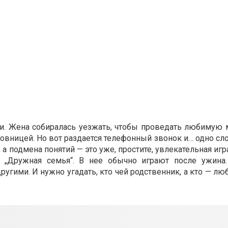
ри. Жена собиралась уезжать, чтобы проведать любимую 
овницей. Но вот раздается телефонный звонок и… одно с
а подмена понятий — это уже, простите, увлекательная игра
м „Дружная семья“. В нее обычно играют после ужина
ругими. И нужно угадать, кто чей родственник, а кто — лю