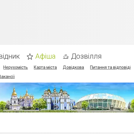
відник
Афіша
Дозвілля
Нерухомість
Карта міста
Довідкова
Питання та відповіді
Вакансії