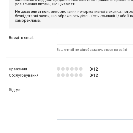
роз'яснення питань, що цікавлять.
Не дозволяється:
використання ненормативної лексики, погро
безпідставні заяви, що ображають діяльність компанії і / або її
самореклама.
Введіть email:
Ваш e-mail не відображатиметься на сайті
Враження
0/12
Обслуговування
0/12
Відгук: