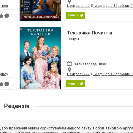
, концертний зал
Центральний Дім офіцерів Збройних Си
Купити
Тектоніка Почуттів
Театры
14 листопада, 18:00
ьтури і мистецтв Федерації профспілок України
Центральний Дім офіцерів Збройних Си
Купити
Рецензія
від або враження іншим користувачам нашого сайту з обов'язковою аргу
рішення. Коментарі призначені для спілкування та обговорення, а тако