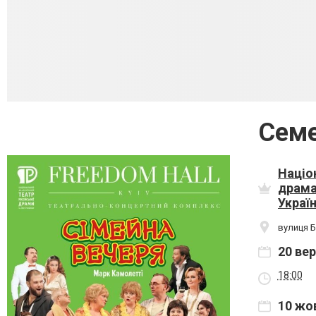
Сем
Націо
драма
Украї
вулиця Б
20 ве
18:00
10 жо