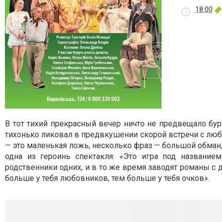
18:00
В тот тихий прекрасный вечер ничто не предвещало бу
тихонько ликовал в предвкушении скорой встречи с люб
— это маленькая ложь, несколько фраз — большой обман, 
одна из героинь спектакля: «Это игра под название
родственники одних, и в то же время заводят романы с д
больше у тебя любовников, тем больше у тебя очков».