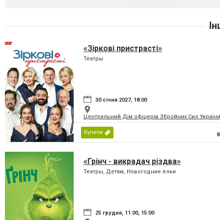
Ін
«Зіркові пристрасті»
Театры
30 січня 2027, 18:00
Центральний Дім офіцерів Збройних Сил України
Купити
«Грінч - викрадач різдва»
Театры, Детям, Новогодние ёлки
25 грудня, 11:00, 15:00