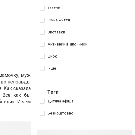
Театри
Нічне життя
Виставки
Активний відпочинок
Цирк
Інше
мамочку, муж
лово неправды
. Как сказала
Теги
. Все как бы
бовник. И чем
Дитяча афіша
Безкоштовно