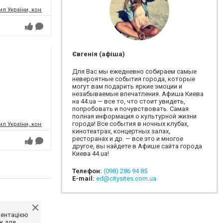
л України, концертний зал
Євгенія (афіша)
Для Вас мы ежедневно собираем самые
невероятные события города, которые
могут вам подарить яркие эмоции и
незабываемые впечатления. Афиша Киева
на 44.ua — все то, что стоит увидеть,
попробовать и почувствовать. Самая
полная информация о культурной жизни
города! Все события в ночных клубах,
л України, концертний зал
кинотеатрах, концертных залах,
ресторанах и др. — все это и многое
другое, вы найдете в Афише сайта города
Киева 44.ua!
Телефон:
(098) 286 94 85
E-mail:
ed@citysites.com.ua
ментацією
ж для