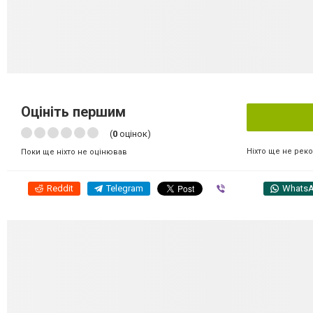
Оцініть першим
(
0
оцінок)
Ніхто ще не рек
Поки ще ніхто не оцінював
Reddit
Telegram
Viber
Whats