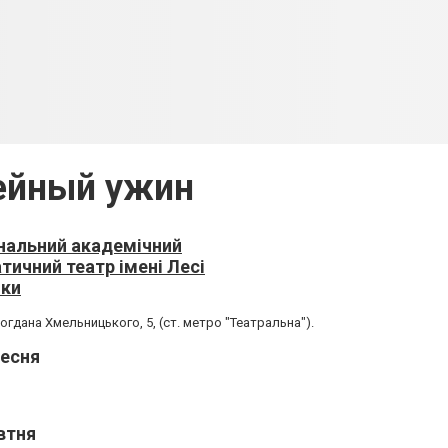
ейный ужин
нальний академічний
тичний театр імені Лесі
нки
огдана Хмельницького, 5, (ст. метро "Театральна").
ресня
втня