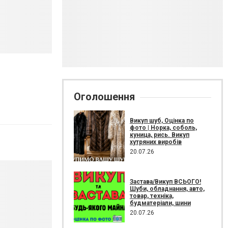
Оголошення
Викуп шуб, Оцінка по
фото | Норка, соболь,
куница, рись. Викуп
хутряних виробів
20.07.26
Застава/Викуп ВСЬОГО!
Шуби, обладнання, авто,
товар, техніка,
будматеріали, шини
20.07.26