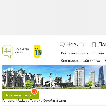
Новини
До
Реклама на сайті
Погода
Спецпроєкти сайту 44.ua
23
Наші спецпроєкти
Головна
Афіша
Театри
Семейный ужин