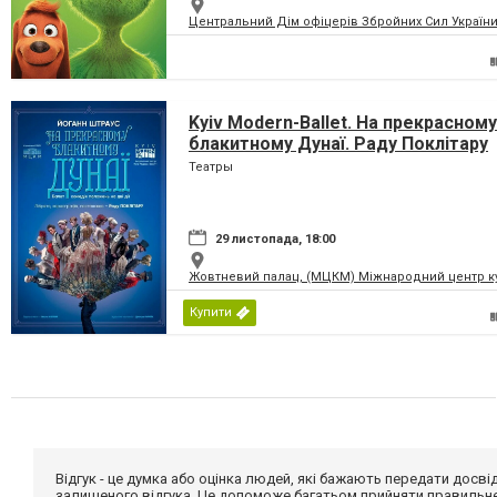
Центральний Дім офіцерів Збройних Сил України
Kyiv Modern-Ballet. На прекрасному
блакитному Дунаї. Раду Поклітару
Театры
29 листопада, 18:00
Жовтневий палац, (МЦКМ) Міжнародний центр кул
Купити
Відгук - це думка або оцінка людей, які бажають передати дос
залишеного відгука. Це допоможе багатьом прийняти правильне 