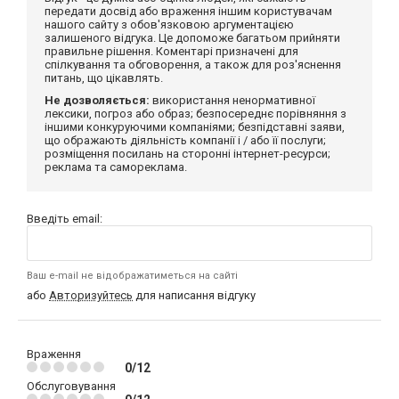
передати досвід або враження іншим користувачам
нашого сайту з обов'язковою аргументацією
залишеного відгука. Це допоможе багатьом прийняти
правильне рішення. Коментарі призначені для
спілкування та обговорення, а також для роз'яснення
питань, що цікавлять.
Не дозволяється:
використання ненормативної
лексики, погроз або образ; безпосереднє порівняння з
іншими конкуруючими компаніями; безпідставні заяви,
що ображають діяльність компанії і / або її послуги;
розміщення посилань на сторонні інтернет-ресурси;
реклама та самореклама.
Введіть email:
Ваш e-mail не відображатиметься на сайті
або
Авторизуйтесь
для написання відгуку
Враження
0/12
Обслуговування