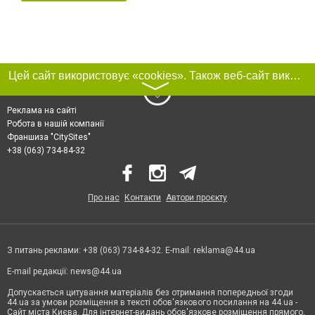
Цей сайт використовує «cookies». Також веб-сайт використовує інтернет-сервіс для збору технічних даних стосовно відвідувачів з метою отримання маркетингової та статистичної інформації. Умови обробки даних відвідувачів сайту див.
〉
Реклама на сайті
Робота в нашій компанії
Франшиза "CitySites"
+38 (063) 734-84-32
Про нас
Контакти
Автори проєкту
З питань реклами: +38 (063) 734-84-32. E-mail:
reklama@44.ua
E-mail редакції:
news@44.ua
Допускається цитування матеріалів без отримання попередньої згоди
44.ua за умови розміщення в тексті обов'язкового посилання на 44.ua -
Сайт міста Києва. Для інтернет-видань обов'язкове розміщення прямого,