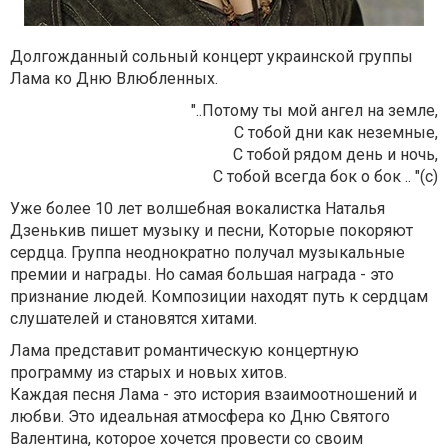
Долгожданный сольный концерт украинской группы
Лама ко Дню Влюбленных.
"..Потому ты мой ангел на земле,
С тобой дни как неземные,
С тобой рядом день и ночь,
С тобой всегда бок о бок .. "(с)
Уже более 10 лет волшебная вокалистка Наталья
Дзенькив пишет музыку и песни, Которые покоряют
сердца. Группа неоднократно получал музыкальные
премии и награды. Но самая большая награда - это
признание людей. Композиции находят путь к сердцам
слушателей и становятся хитами.
Лама представит романтическую концертную
программу из старых и новых хитов.
Каждая песня Лама - это история взаимоотношений и
любви. Это идеальная атмосфера ко Дню Святого
Валентина, которое хочется провести со своим