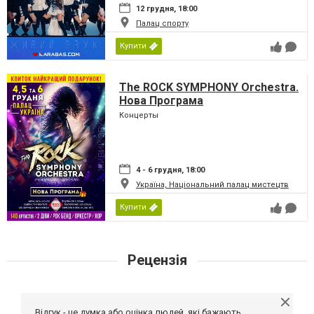
12 грудня, 18:00
Палац спорту
Купити
The ROCK SYMPHONY Orchestra.
Нова Програма
Концерты
4 - 6 грудня, 18:00
Україна, Національний палац мистецтв
Купити
Рецензія
Відгук - це думка або оцінка людей, які бажають