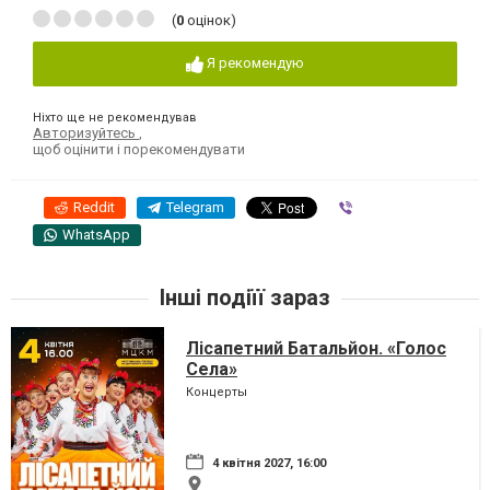
(
0
оцінок)
Я рекомендую
Ніхто ще не рекомендував
Авторизуйтесь
,
щоб оцінити і порекомендувати
Reddit
Telegram
Viber
WhatsApp
Інші подіїї зараз
Лісапетний Батальйон. «Голос
Села»
Концерты
4 квітня 2027, 16:00