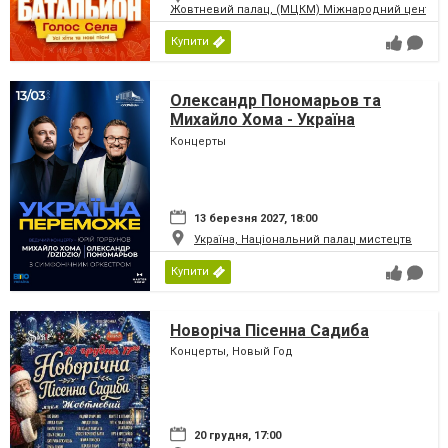
Жовтневий палац, (МЦКМ) Міжнародний центр кул
Купити
Олександр Пономарьов та
Михайло Хома - Україна
Переможе!
Концерты
13 березня 2027, 18:00
Україна, Національний палац мистецтв
Купити
Новоріча Пісенна Садиба
Концерты, Новый Год
20 грудня, 17:00