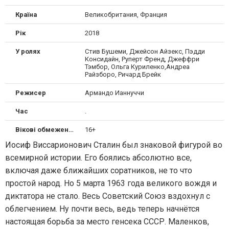
Країна
Великобритания, Франция
Рік
2018
У ролях
Стив Бушеми, Джейсон Айзекс, Пэдди
Консидайн, Руперт Френд, Джеффри
Тэмбор, Ольга Куриленко,Андреа
Райзборо, Ричард Брейк
Режисер
Армандо Ианнуччи
Час
.
Вікові обмеження
16+
Иосиф Виссарионович Сталин был знаковой фигурой во
всемирной истории. Его боялись абсолютно все,
включая даже ближайших соратников, не то что
простой народ. Но 5 марта 1963 года великого вождя и
диктатора не стало. Весь Советский Союз вздохнул с
облегчением. Ну почти весь, ведь теперь начнётся
настоящая борьба за место генсека СССР. Маленков,