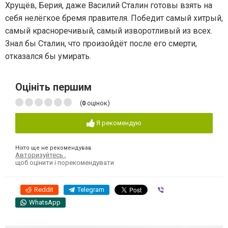
Хрущёв, Берия, даже Василий Сталин готовы взять на
себя нелёгкое бремя правителя. Победит самый хитрый,
самый красноречивый, самый изворотливый из всех.
Знал бы Сталин, что произойдёт после его смерти,
отказался бы умирать.
Оцініть першим
(
0
оцінок)
Я рекомендую
Ніхто ще не рекомендував
Авторизуйтесь
,
щоб оцінити і порекомендувати
Reddit
Telegram
Viber
WhatsApp