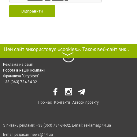
Відправити
Цей сайт використовує «cookies». Також веб-сайт використовує інтернет-сервіс для збору технічних даних стосовно відвідувачів з метою отримання маркетингової та статистичної інформації. Умови обробки даних відвідувачів сайту див.
〉
Реклама на сайті
Робота в нашій компанії
Франшиза "CitySites"
+38 (063) 734-84-32
Про нас
Контакти
Автори проєкту
З питань реклами: +38 (063) 734-84-32. E-mail:
reklama@44.ua
E-mail редакції:
news@44.ua