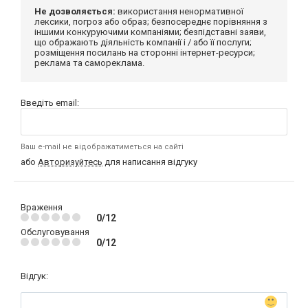
Не дозволяється:
використання ненормативної
лексики, погроз або образ; безпосереднє порівняння з
іншими конкуруючими компаніями; безпідставні заяви,
що ображають діяльність компанії і / або її послуги;
розміщення посилань на сторонні інтернет-ресурси;
реклама та самореклама.
Введіть email:
Ваш e-mail не відображатиметься на сайті
або
Авторизуйтесь
для написання відгуку
Враження
0/12
Обслуговування
0/12
Відгук: