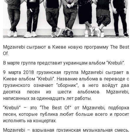
Mgzavrebi сыграют в Киеве новую программу The Best
Of.
В марте группа представит украинцам альбом “Krebuli”.
9 марта 2018 грузинская группа Mgzavrebi сыграет в
Киеве альбом “Krebuli”. Название альбома в переводе с
грузинского означает “cборник”, в него войдут два
десятка песен из шести альбомов Mgzavrebi,
написанных за одиннадцать лет работы.
“Krebuli” – это “The Best Of” от Mgzavrebi, подборка
песен, которые публика любит больше всего и просит
исполнять на концертах.
Mgzavrebi – взрывная грузинская музыкальная смесь,