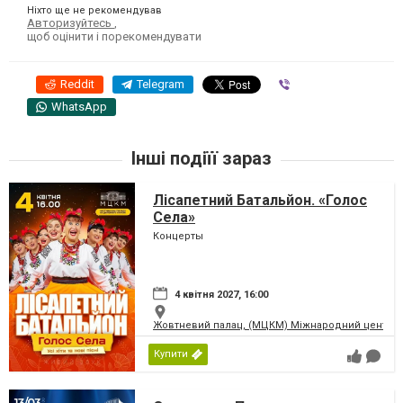
Ніхто ще не рекомендував
Авторизуйтесь
,
щоб оцінити і порекомендувати
Reddit
Telegram
Viber
WhatsApp
Інші подіїї зараз
Лісапетний Батальйон. «Голос
Села»
Концерты
4 квітня 2027, 16:00
Жовтневий палац, (МЦКМ) Міжнародний центр кул
Купити