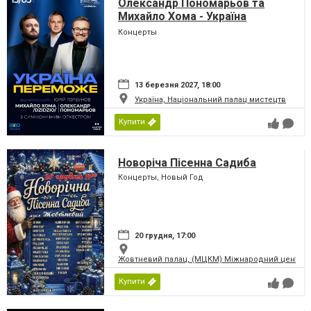
Олександр Пономарьов та
Михайло Хома - Україна
Переможе!
Концерты
13 березня 2027, 18:00
Україна, Національний палац мистецтв
Купити
Новоріча Пісенна Садиба
Концерты, Новый Год
20 грудня, 17:00
Жовтневий палац, (МЦКМ) Міжнародний центр кул
Купити