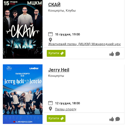
СКАЙ
Концерты, Клубы
15 грудня, 19:00
Жовтневий палац, (МЦКМ) Міжнародний центр кул
Купити
Jerry Heil
Концерты
12 грудня, 18:00
Палац спорту
Купити