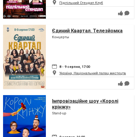
Підпільний Стендап Клуб
Єдиний Квартал. Телезйомка
Концерты
8 - 9 серпня, 17:00
Україна, Національний палац мистецтв
Імпровізаційне шоу «Королі
крінжу»
Stand-up