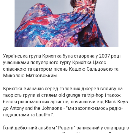
Українська група Крихітка була створена у 2007 році
учасниками популярного гурту Крихітка Цахес
співачкою та автором пісень Кашою Сальцовою та
Миколою Матковським
Крихітка визначає серед головних джерел впливу на
творість групи зі стилем old grunge та trip-hop і також
безліч різноманітних артистів, починаючи від Black Keys
до Antony and the Johnsons - "ми захоплюємось радіо-
подкастами та LastFm".
Їхній дебютний альбом "Рецепт" записаний у співпраці з