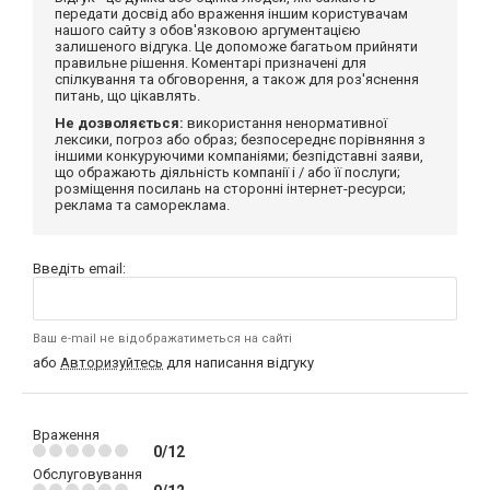
передати досвід або враження іншим користувачам
нашого сайту з обов'язковою аргументацією
залишеного відгука. Це допоможе багатьом прийняти
правильне рішення. Коментарі призначені для
спілкування та обговорення, а також для роз'яснення
питань, що цікавлять.
Не дозволяється:
використання ненормативної
лексики, погроз або образ; безпосереднє порівняння з
іншими конкуруючими компаніями; безпідставні заяви,
що ображають діяльність компанії і / або її послуги;
розміщення посилань на сторонні інтернет-ресурси;
реклама та самореклама.
Введіть email:
Ваш e-mail не відображатиметься на сайті
або
Авторизуйтесь
для написання відгуку
Враження
0/12
Обслуговування