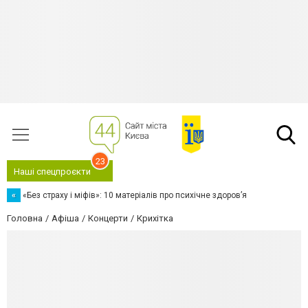
23
Наші спецпроєкти
«
«Без страху і міфів»: 10 матеріалів про психічне здоров’я
Головна
Афіша
Концерти
Крихітка