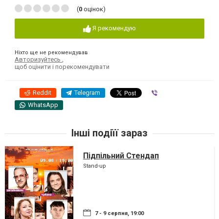
(
0
оцінок)
Я рекомендую
Ніхто ще не рекомендував
Авторизуйтесь
,
щоб оцінити і порекомендувати
Reddit
Telegram
Viber
WhatsApp
Інші подіїї зараз
Підпільний Стендап
Stand-up
7 - 9 серпня, 19:00