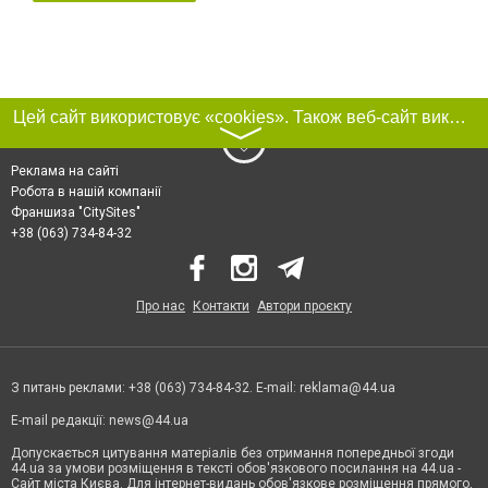
Цей сайт використовує «cookies». Також веб-сайт використовує інтернет-сервіс для збору технічних даних стосовно відвідувачів з метою отримання маркетингової та статистичної інформації. Умови обробки даних відвідувачів сайту див.
〉
Реклама на сайті
Робота в нашій компанії
Франшиза "CitySites"
+38 (063) 734-84-32
Про нас
Контакти
Автори проєкту
З питань реклами: +38 (063) 734-84-32. E-mail:
reklama@44.ua
E-mail редакції:
news@44.ua
Допускається цитування матеріалів без отримання попередньої згоди
44.ua за умови розміщення в тексті обов'язкового посилання на 44.ua -
Сайт міста Києва. Для інтернет-видань обов'язкове розміщення прямого,