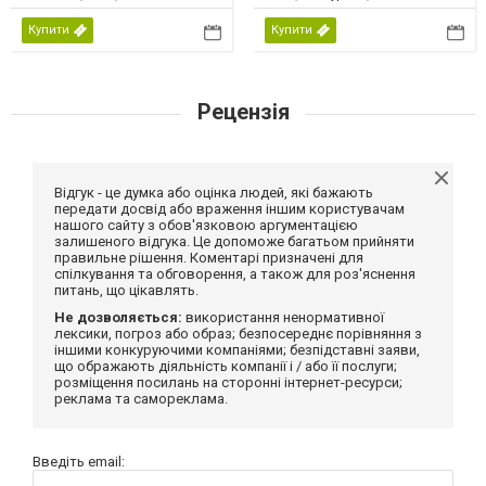
Купити
Купити
Рецензія
Відгук - це думка або оцінка людей, які бажають
передати досвід або враження іншим користувачам
нашого сайту з обов'язковою аргументацією
залишеного відгука. Це допоможе багатьом прийняти
правильне рішення. Коментарі призначені для
спілкування та обговорення, а також для роз'яснення
питань, що цікавлять.
Не дозволяється:
використання ненормативної
лексики, погроз або образ; безпосереднє порівняння з
іншими конкуруючими компаніями; безпідставні заяви,
що ображають діяльність компанії і / або її послуги;
розміщення посилань на сторонні інтернет-ресурси;
реклама та самореклама.
Введіть email: