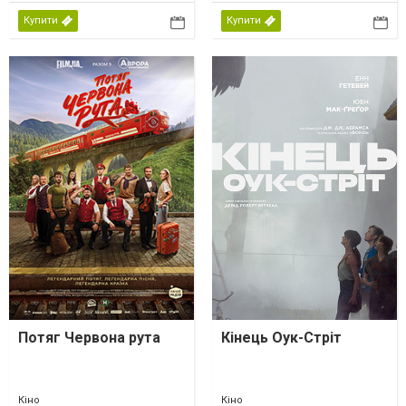
Купити
Купити
Потяг Червона рута
Кінець Оук-Стріт
Кіно
Кіно