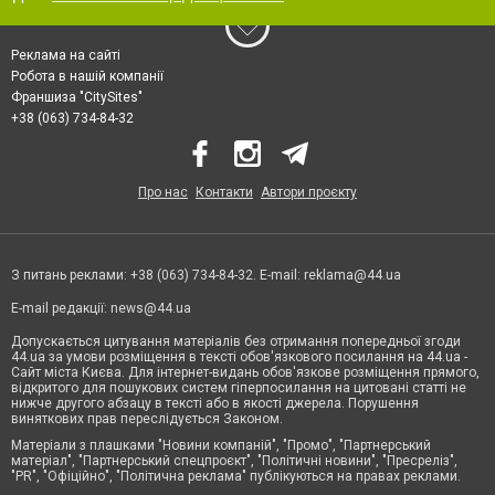
Реклама на сайті
Робота в нашій компанії
Франшиза "CitySites"
+38 (063) 734-84-32
Про нас
Контакти
Автори проєкту
З питань реклами: +38 (063) 734-84-32. E-mail:
reklama@44.ua
E-mail редакції:
news@44.ua
Допускається цитування матеріалів без отримання попередньої згоди
44.ua за умови розміщення в тексті обов'язкового посилання на 44.ua -
Сайт міста Києва. Для інтернет-видань обов'язкове розміщення прямого,
відкритого для пошукових систем гіперпосилання на цитовані статті не
нижче другого абзацу в тексті або в якості джерела. Порушення
виняткових прав переслідується Законом.
Матеріали з плашками "Новини компаній", "Промо", "Партнерський
матеріал", "Партнерський спецпроєкт", "Політичні новини", "Пресреліз",
"PR", "Офіційно", "Політична реклама" публікуються на правах реклами.