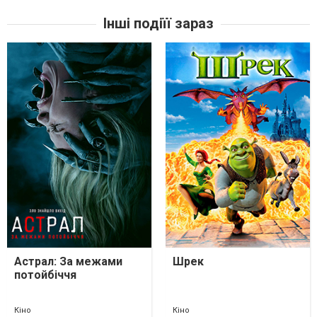
Інші подіїї зараз
Астрал: За межами
Шрек
потойбіччя
Кіно
Кіно