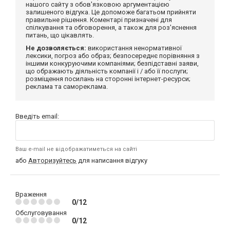
нашого сайту з обов'язковою аргументацією
залишеного відгука. Це допоможе багатьом прийняти
правильне рішення. Коментарі призначені для
спілкування та обговорення, а також для роз'яснення
питань, що цікавлять.
Не дозволяється:
використання ненормативної
лексики, погроз або образ; безпосереднє порівняння з
іншими конкуруючими компаніями; безпідставні заяви,
що ображають діяльність компанії і / або її послуги;
розміщення посилань на сторонні інтернет-ресурси;
реклама та самореклама.
Введіть email:
Ваш e-mail не відображатиметься на сайті
або
Авторизуйтесь
для написання відгуку
Враження
0/12
Обслуговування
0/12