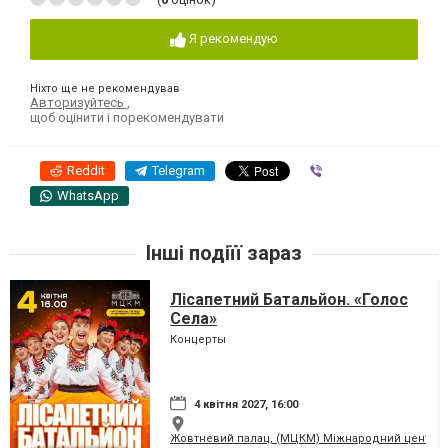
Я рекомендую
Ніхто ще не рекомендував
Авторизуйтесь
,
щоб оцінити і порекомендувати
Reddit
Telegram
Viber
WhatsApp
Інші подіїї зараз
Лісапетний Батальйон. «Голос
Села»
Концерты
4 квітня 2027, 16:00
Жовтневий палац, (МЦКМ) Міжнародний центр кул