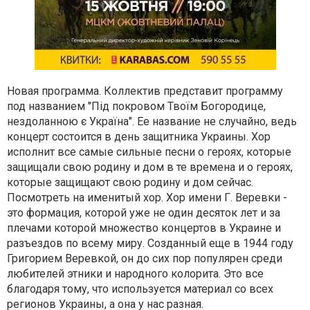
Новая программа. Коллектив представит программу
под названием "Під покровом Твоїм Богородице,
нездоланною є Україна". Ее название не случайно, ведь
концерт состоится в день защитника Украины. Хор
исполнит все самые сильные песни о героях, которые
защищали свою родину и дом в те времена и о героях,
которые защищают свою родину и дом сейчас.
Посмотреть на именитый хор. Хор имени Г. Веревки -
это формация, которой уже не один десяток лет и за
плечами которой множество концертов в Украине и
разъездов по всему миру. Созданный еще в 1944 году
Григорием Веревкой, он до сих пор популярен среди
любителей этники и народного колорита. Это все
благодаря тому, что используется материал со всех
регионов Украины, а она у нас разная.