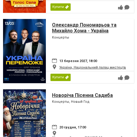
Купити
Олександр Пономарьов та
Михайло Хома - Україна
Переможе!
Концерты
13 березня 2027, 18:00
Україна, Національний палац мистецтв
Купити
Новоріча Пісенна Садиба
Концерты, Новый Год
20 грудня, 17:00