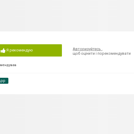
Авторизуйтесь
,
Я рекомендую
щоб оцінити і порекомендувати
омендував
App