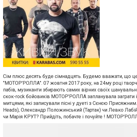
Сім плюс десять буде сімнадцять. Будемо вважати, що ц
"МОТОР'РОЛЛА". 07 жовтня 2017 року, на 24му році твор
пабів, музиканти збирають самих вірних своїх шанувальни
скок-rock бойовиків МОТОР'РОЛЛА запланувала заграти і з
митцями, які записували пісні у дуеті з Сєнєю Присяжни
Heads), Олександр Положинський (Тартак) чи Левко Лабій
чи Марія КРУТ? Прийдіть, побачте і почуйте ! МОТОР'РОЛЛА 