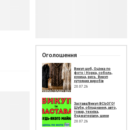
Оголошення
Викуп шуб, Оцінка по
фото | Норка, соболь,
куница, рись. Викуп
хутряних виробів
20.07.26
Застава/Викуп ВСЬОГО!
Шуби, обладнання, авто,
товар, техніка,
будматеріали, шини
20.07.26