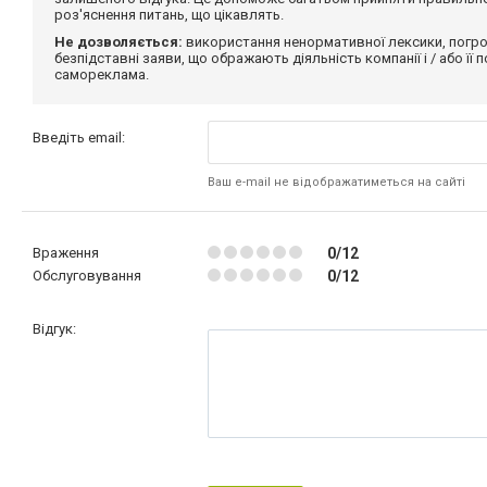
роз'яснення питань, що цікавлять.
Не дозволяється:
використання ненормативної лексики, погро
безпідставні заяви, що ображають діяльність компанії і / або її
самореклама.
Введіть email:
Ваш e-mail не відображатиметься на сайті
Враження
0/12
Обслуговування
0/12
Відгук: