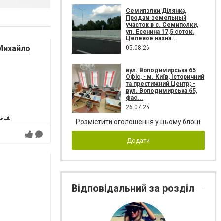
Семиполки Ділянка,
Продам земельный
участок в с. Семиполки,
ул. Есенина 17,5 соток.
Целевое назна...
Михайло
05.08.26
вул. Володимирська 65
Офіс, - м. Київ, Історичний
та престижний Центр; -
вул. Володимирська 65,
фас...
26.07.26
ецтв
Розмістити оголошення у цьому блоці
Додати
Відповідальний за розділ