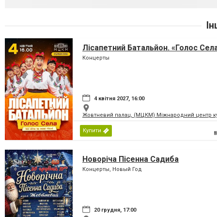
Ін
Лісапетний Батальйон. «Голос Сел
Концерты
4 квітня 2027, 16:00
Жовтневий палац, (МЦКМ) Міжнародний центр кул
Купити
Новоріча Пісенна Садиба
Концерты, Новый Год
20 грудня, 17:00