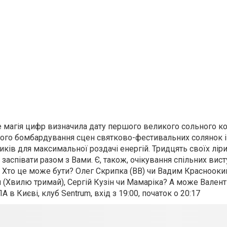
е магія цифр визначила дату першого великого сольного к
чого бомбардування сцен святково-фестивальних солянок і
ків для максимальної роздачі енергій. Тридцять своїх ліри
аспівати разом з Вами. Є, також, очікування спільних вист
м. Хто це може бути? Олег Скрипка (ВВ) чи Вадим Краснооки
 (Хвилю тримай), Сергій Кузін чи Мамаріка? А може Вален
в Києві, клуб Sentrum, вхід з 19:00, початок о 20:17