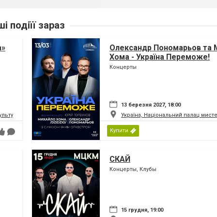
ші подіїї зараз
а»
Олександр Пономарьов та 
Хома - Україна Переможе!
Концерты
13 березня 2027, 18:00
ьтури і мистецтв Федерації профспілок України
Україна, Національний палац мист
Купити
СКАЙ
Концерты, Клубы
15 грудня, 19:00