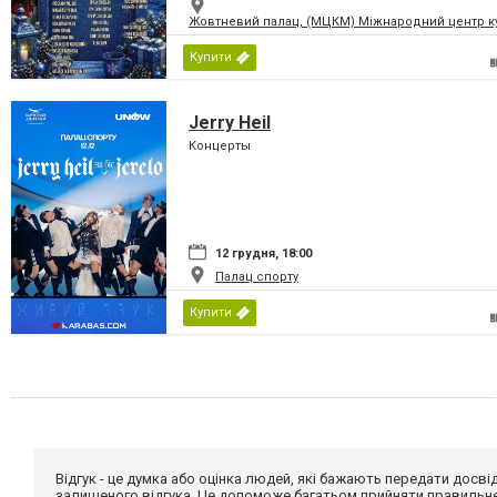
Жовтневий палац, (МЦКМ) Міжнародний центр кул
Купити
Jerry Heil
Концерты
12 грудня, 18:00
Палац спорту
Купити
Відгук - це думка або оцінка людей, які бажають передати дос
залишеного відгука. Це допоможе багатьом прийняти правильне 