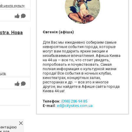
 центр культури і мистецтв Федерації профспілок України
Євгенія (афіша)
tra. Нова
Для Вас мы ежедневно собираем самые
невероятные события города, которые
могут вам подарить яркие эмоции и
незабываемые впечатления. Афиша Киева
на 44.ua — все то, что стоит увидеть,
попробовать и почувствовать. Самая
полная информация о культурной жизни
города! Все события в ночных клубах,
ецтв
кинотеатрах, концертных залах,
ресторанах и др. — все это и многое
другое, вы найдете в Афише сайта города
Киева 44.ua!
Телефон:
(098) 286 94 85
E-mail:
ed@citysites.com.ua
ментацією
ж для