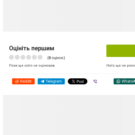
Оцініть першим
(
0
оцінок)
Ніхто ще не рек
Поки ще ніхто не оцінював
Reddit
Telegram
Viber
Whats