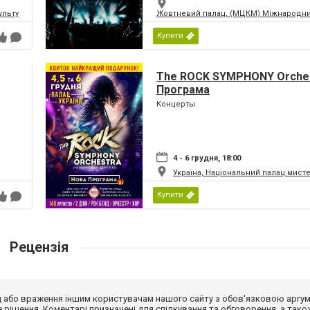
ьтури і мистецтв Федерації профспілок України
Жовтневий палац, (МЦКМ) Міжнародний
Купити
The ROCK SYMPHONY Orches
Програма
Концерты
4 - 6 грудня, 18:00
Україна, Національний палац мист
Купити
Рецензія
від або враження іншим користувачам нашого сайту з обов'язковою аргу
рішення. Коментарі призначені для спілкування та обговорення, а тако