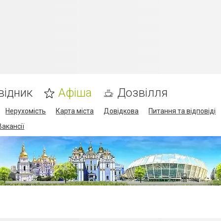
відник
Афіша
Дозвілля
Нерухомість
Карта міста
Довідкова
Питання та відповіді
Вакансії