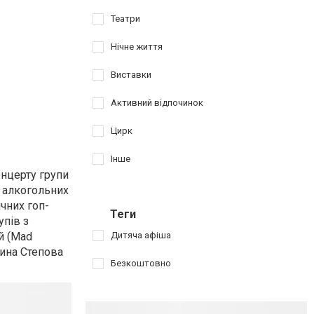
Театри
Нічне життя
Виставки
Активний відпочинок
Цирк
Інше
онцерту групи
 алкогольних
чних гоп-
Теги
упів з
Дитяча афіша
й (Mad
тина Степова
Безкоштовно