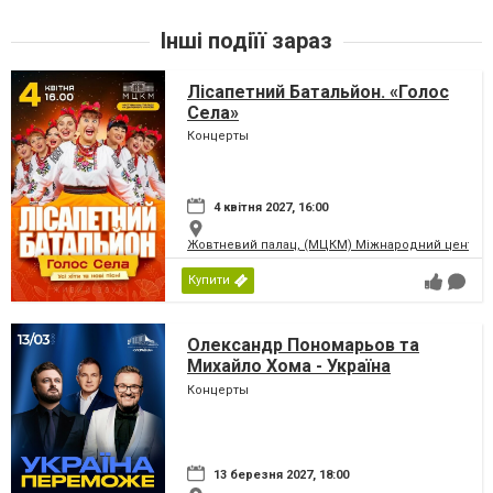
Інші подіїї зараз
Лісапетний Батальйон. «Голос
Села»
Концерты
4 квітня 2027, 16:00
Жовтневий палац, (МЦКМ) Міжнародний центр кул
Купити
Олександр Пономарьов та
Михайло Хома - Україна
Переможе!
Концерты
13 березня 2027, 18:00