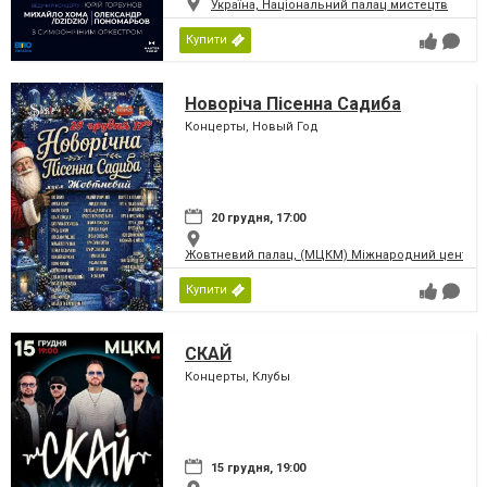
Україна, Національний палац мистецтв
Купити
Новоріча Пісенна Садиба
Концерты, Новый Год
20 грудня, 17:00
Жовтневий палац, (МЦКМ) Міжнародний центр кул
Купити
СКАЙ
Концерты, Клубы
15 грудня, 19:00