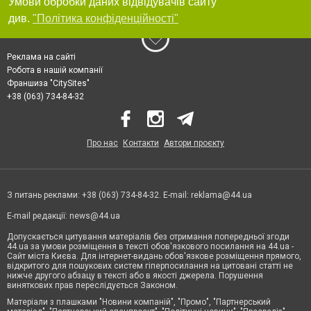
Умови обробки даних відвідувачів сайту
див.
"Політика конфіденційності"
Реклама на сайті
Робота в нашій компанії
Франшиза "CitySites"
+38 (063) 734-84-32
Про нас
Контакти
Автори проєкту
З питань реклами: +38 (063) 734-84-32. E-mail:
reklama@44.ua
E-mail редакції:
news@44.ua
Допускається цитування матеріалів без отримання попередньої згоди
44.ua за умови розміщення в тексті обов'язкового посилання на 44.ua -
Сайт міста Києва. Для інтернет-видань обов'язкове розміщення прямого,
відкритого для пошукових систем гіперпосилання на цитовані статті не
нижче другого абзацу в тексті або в якості джерела. Порушення
виняткових прав переслідується Законом.
Матеріали з плашками "Новини компаній", "Промо", "Партнерський