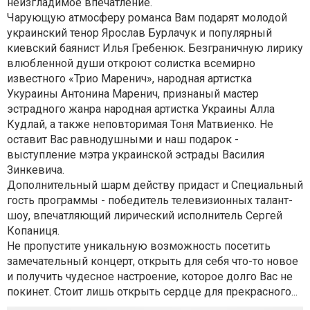
неизгладимое впечатление.
Чарующую атмосферу романса Вам подарят молодой
украинский тенор Ярослав Бурлачук и популярный
киевский баянист Илья Гребенюк. Безграничную лирику
влюбленной души откроют солистка всемирно
известного «Трио Маренич», народная артистка
Укураины Антонина Маренич, признаный мастер
эстрадного жанра народная артистка Украины Алла
Кудлай, а также неповторимая Тоня Матвиенко. Не
оставит Вас равнодушными и наш подарок -
выступление мэтра украинской эстрады Василия
Зинкевича.
Дополнительный шарм действу придаст и Специальный
гость программы - победитель телевизионных талант-
шоу, впечатляющий лирический исполнитель Сергей
Копаниця.
Не пропустите уникальную возможность посетить
замечательный концерт, открыть для себя что-то новое
и получить чудесное настроение, которое долго Вас не
покинет. Стоит лишь открыть сердце для прекрасного...