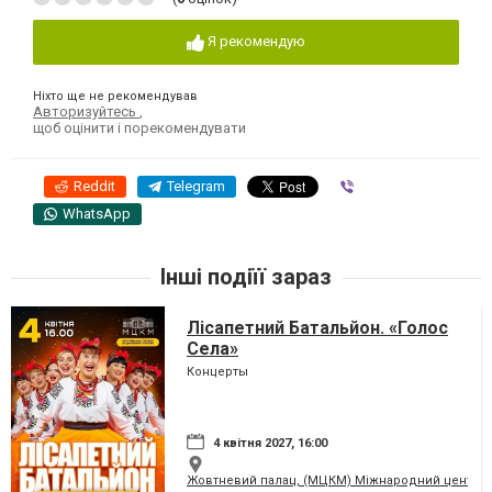
Я рекомендую
Ніхто ще не рекомендував
Авторизуйтесь
,
щоб оцінити і порекомендувати
Reddit
Telegram
Viber
WhatsApp
Інші подіїї зараз
Лісапетний Батальйон. «Голос
Села»
Концерты
4 квітня 2027, 16:00
Жовтневий палац, (МЦКМ) Міжнародний центр кул