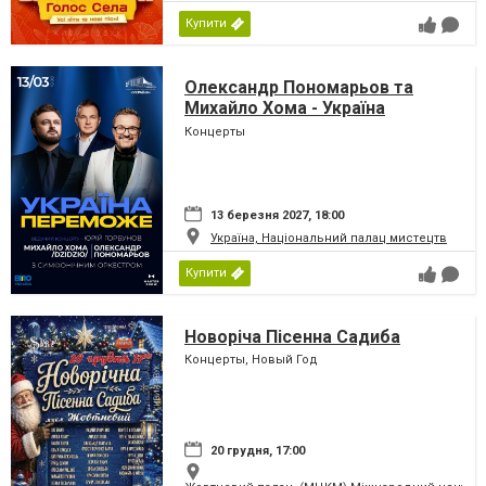
Купити
Олександр Пономарьов та
Михайло Хома - Україна
Переможе!
Концерты
13 березня 2027, 18:00
Україна, Національний палац мистецтв
Купити
Новоріча Пісенна Садиба
Концерты, Новый Год
20 грудня, 17:00