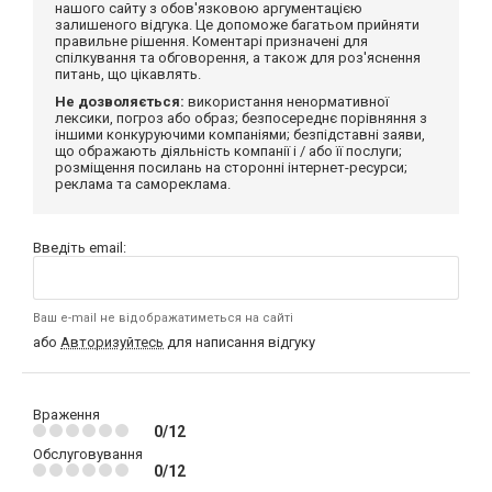
нашого сайту з обов'язковою аргументацією
залишеного відгука. Це допоможе багатьом прийняти
правильне рішення. Коментарі призначені для
спілкування та обговорення, а також для роз'яснення
питань, що цікавлять.
Не дозволяється:
використання ненормативної
лексики, погроз або образ; безпосереднє порівняння з
іншими конкуруючими компаніями; безпідставні заяви,
що ображають діяльність компанії і / або її послуги;
розміщення посилань на сторонні інтернет-ресурси;
реклама та самореклама.
Введіть email:
Ваш e-mail не відображатиметься на сайті
або
Авторизуйтесь
для написання відгуку
Враження
0/12
Обслуговування
0/12