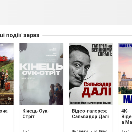
ші подіїї зараз
она
Кінець Оук-
Відео-галерея:
4К-
Стріт
Сальвадор Далі
Віде
а М
Кіно
Выставки, Інше, Кино
Кино, 