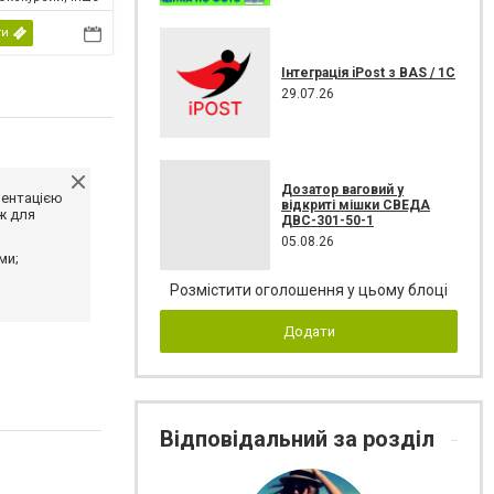
ти
Інтеграція iPost з BAS / 1С
29.07.26
Дозатор ваговий у
ментацією
відкриті мішки СВЕДА
ж для
ДВС-301-50-1
05.08.26
ми;
Розмістити оголошення у цьому блоці
Додати
Відповідальний за розділ