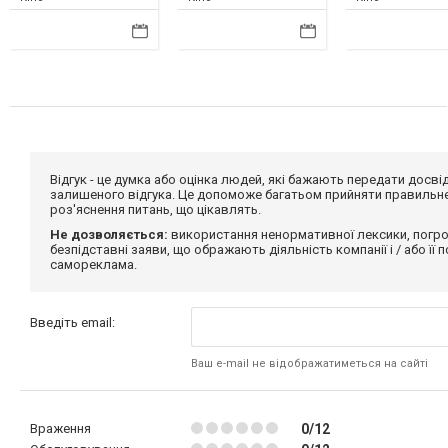
Відгук - це думка або оцінка людей, які бажають передати дос
залишеного відгука. Це допоможе багатьом прийняти правильне 
роз'яснення питань, що цікавлять.
Не дозволяється:
використання ненормативної лексики, погро
безпідставні заяви, що ображають діяльність компанії і / або її
самореклама.
Введіть email:
Ваш e-mail не відображатиметься на сайті
Враження
0/12