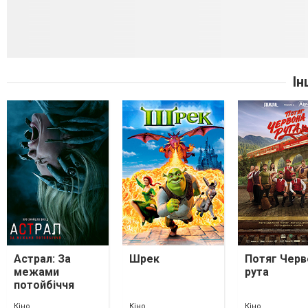
Ін
Астрал: За
Шрек
Потяг Черв
межами
рута
потойбіччя
Кіно
Кіно
Кіно