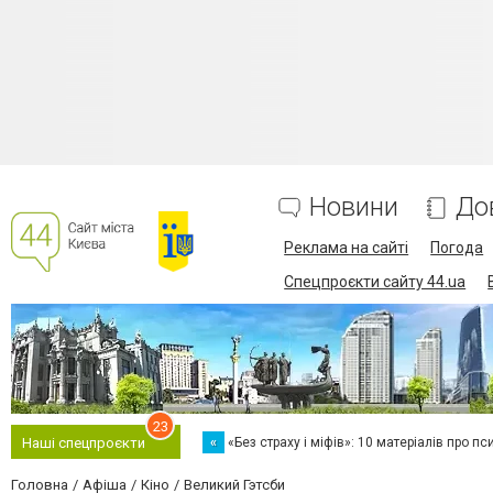
Новини
До
Реклама на сайті
Погода
Спецпроєкти сайту 44.ua
23
«
«Без страху і міфів»: 10 матеріалів про пс
Наші спецпроєкти
Головна
Афіша
Кіно
Великий Гэтсби