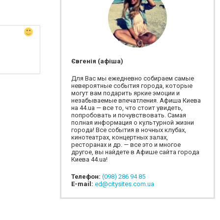
Євгенія (афіша)
Для Вас мы ежедневно собираем самые
невероятные события города, которые
могут вам подарить яркие эмоции и
незабываемые впечатления. Афиша Киева
на 44.ua — все то, что стоит увидеть,
попробовать и почувствовать. Самая
полная информация о культурной жизни
города! Все события в ночных клубах,
кинотеатрах, концертных залах,
ресторанах и др. — все это и многое
другое, вы найдете в Афише сайта города
Киева 44.ua!
Телефон:
(098) 286 94 85
E-mail:
ed@citysites.com.ua