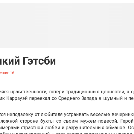
кий Гэтсби
ення: 16+
йся нравственности, потери традиционных ценностей, а 
Ник Каррауэй переехал со Среднего Запада в шумный и п
тся неподалеку от любителя устраивать веселые вечерин
оложной стороне бухты со своим мужем-повесой. Герой
римерами страстной любви и разрушительных обманов. Ос