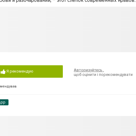
юбви и разочарований, – этот слепок современных нравов..
Авторизуйтесь
,
Я рекомендую
щоб оцінити і порекомендувати
омендував
App