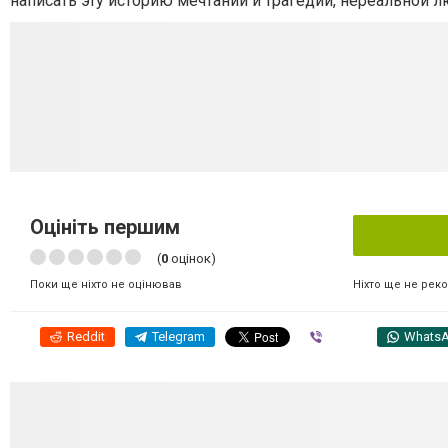
написать эту историю мечтаний и трагедий, нереальной л
Оцініть першим
(
0
оцінок)
Ніхто ще не рек
Поки ще ніхто не оцінював
Reddit
Telegram
Viber
Whats