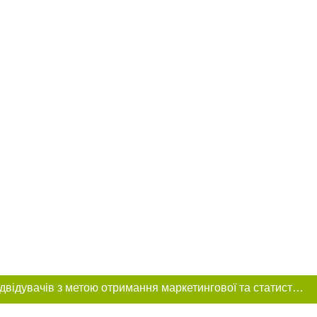
Цей сайт використовує «cookies». Також веб-сайт використовує інтернет-сервіс для збору технічних даних стосовно відвідувачів з метою отримання маркетингової та статистичної інформації. Умови обробки даних відвідувачів сайту див.