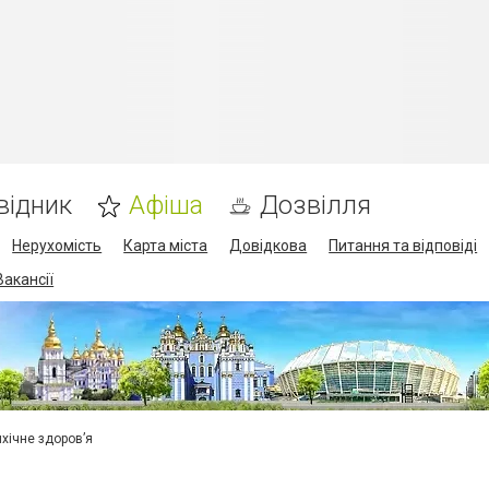
відник
Афіша
Дозвілля
Нерухомість
Карта міста
Довідкова
Питання та відповіді
Вакансії
ихічне здоров’я