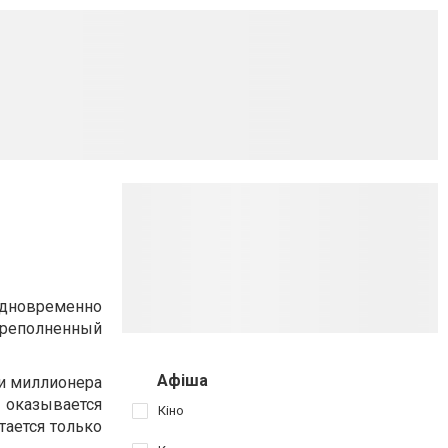
одновременно
ереполненный
Афіша
ки миллионера
 оказывается
Кіно
тается только