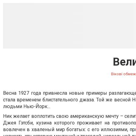
Вели
Вікові обмеж
Весна 1927 года привнесла новые примеры разлагающе
стала временем блистательного джаза. Той же весной 
людьми Нью-Йорк...
Ник желает воплотить свою американскую мечту – сели
Джея Гэтсби, кузина которого проживает на противоп
вовлечен в хваленый мир богатых: с его иллюзиями, п