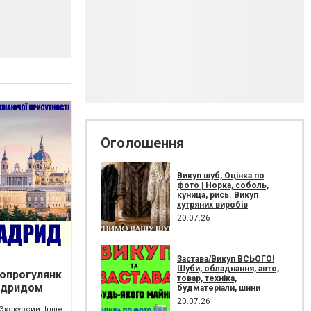
Оголошення
Викуп шуб, Оцінка по
фото | Норка, соболь,
куница, рись. Викуп
хутряних виробів
20.07.26
Застава/Викуп ВСЬОГО!
Шуби, обладнання, авто,
опрогулянк
товар, техніка,
адридом
будматеріали, шини
20.07.26
Экскурсии, Інше